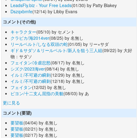
LeadsFly.biz - Your Free Leads
(01/30) by Patty Blakey
Dszqxbmfe
(12/14) by Libby Evans
コメント(その他)
キャラクター
(05/10) by セメント
クラピカ/海2014ver
(08/25) by 名無し
リールベルト/しなる双頭の蛇
(01/05) by リー×サダ
ギド＆サダソ＆リールベルト/新人を狙う三人組
(09/22) by 大好
物：サダソ
フェイタン/冷虐忿怒
(08/17) by 名無し
シズク/2023海ver
(08/14) by 名無し
イルミ/不可避の瞬刺
(12/29) by 名無し
イルミ/不可避の瞬刺
(12/18) by 名無し
フェイタン
(12/02) by 名無し
ピヨン/十二支ん屈指の美貌
(08/03) by あ
更に見る
コメント(要望)
要望板
(04/04) by 名無し
要望板
(02/21) by 名無し
要望板
(02/17) by 名無し