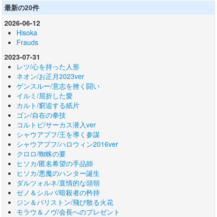
最新の20件
2026-06-12
Hisoka
Frauds
2023-07-31
レツ/心を持った人形
ネオン/お正月2023ver
ゲンスルー/意志を挫く闘い
イルミ/屈折した愛
カルト/窮追する紙片
ゴン/自在の拳技
コルトピ/サーカス潜入ver
シャウアプフ/王を導く参謀
シャウアプフ/ハロウィン2016ver
クロロ/蜘蛛の要
ヒソカ/匿名希望の手品師
ヒソカ/悪魔のハンター誕生
ダルツォルネ/直情的な頭領
ゼノ＆シルバ/暗殺者の矜持
ジン＆パリストン/飛び散る火花
モラウ＆ノヴ/会長へのプレゼント