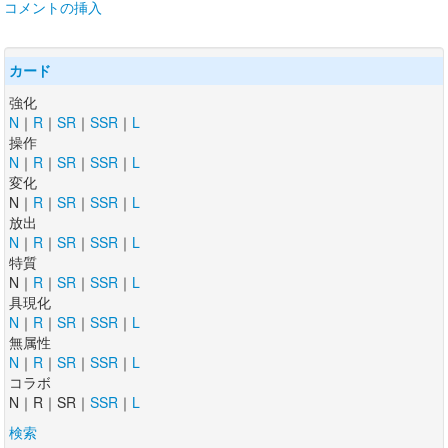
コメントの挿入
カード
強化
N
｜
R
｜
SR
｜
SSR
｜
L
操作
N
｜
R
｜
SR
｜
SSR
｜
L
変化
N｜
R
｜
SR
｜
SSR
｜
L
放出
N
｜
R
｜
SR
｜
SSR
｜
L
特質
N｜
R
｜
SR
｜
SSR
｜
L
具現化
N
｜
R
｜
SR
｜
SSR
｜
L
無属性
N
｜
R
｜
SR
｜
SSR
｜
L
コラボ
N｜R｜SR｜
SSR
｜
L
検索