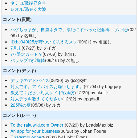
ネテロ/戦端乃合掌
レオル/渦巻く大波
コメント(質問)
ハゲちゃまが、自虐ネタで、凄絶にすべった記念碑 六回忌
(02/
09) by 名無し
ID:bc940f25が苛ついて吼えるスレ
(09/21) by 名無し
7月末
(07/27) by タイガー
7/7限定カード？
(07/09) by 名無し
パッシブの抵抗値
(06/16) by 名無し
コメント(デッキ)
デッキのアドバイス
(06/30) by gccgkyft
対人です。アドバイスお願いします。
(01/04) by bngqqqr
教えてください対人レイド戦両方
(12/29) by nkeltjr
対人デッキ教えてください
(12/22) by epqdsdi
225階の壁
(05/08) by ルカ
コメント(レート)
To the rakuwiki.com Owner!
(07/29) by LeadsMax.biz
An app for your business
(06/28) by Johan Fourie
Cnaqsmoi opher
(03/01) by Libby Evans