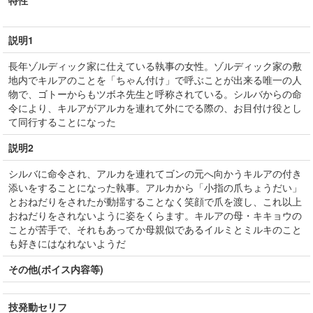
特性
説明1
長年ゾルディック家に仕えている執事の女性。ゾルディック家の敷
地内でキルアのことを「ちゃん付け」で呼ぶことが出来る唯一の人
物で、ゴトーからもツボネ先生と呼称されている。シルバからの命
令により、キルアがアルカを連れて外にでる際の、お目付け役とし
て同行することになった
説明2
シルバに命令され、アルカを連れてゴンの元へ向かうキルアの付き
添いをすることになった執事。アルカから「小指の爪ちょうだい」
とおねだりをされたが動揺することなく笑顔で爪を渡し、これ以上
おねだりをされないように姿をくらます。キルアの母・キキョウの
ことが苦手で、それもあってか母親似であるイルミとミルキのこと
も好きにはなれないようだ
その他(ボイス内容等)
技発動セリフ