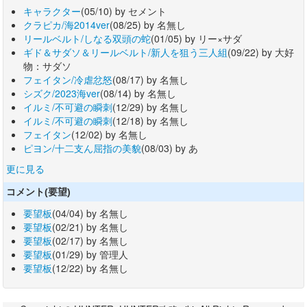
キャラクター
(05/10) by セメント
クラピカ/海2014ver
(08/25) by 名無し
リールベルト/しなる双頭の蛇
(01/05) by リー×サダ
ギド＆サダソ＆リールベルト/新人を狙う三人組
(09/22) by 大好
物：サダソ
フェイタン/冷虐忿怒
(08/17) by 名無し
シズク/2023海ver
(08/14) by 名無し
イルミ/不可避の瞬刺
(12/29) by 名無し
イルミ/不可避の瞬刺
(12/18) by 名無し
フェイタン
(12/02) by 名無し
ピヨン/十二支ん屈指の美貌
(08/03) by あ
更に見る
コメント(要望)
要望板
(04/04) by 名無し
要望板
(02/21) by 名無し
要望板
(02/17) by 名無し
要望板
(01/29) by 管理人
要望板
(12/22) by 名無し