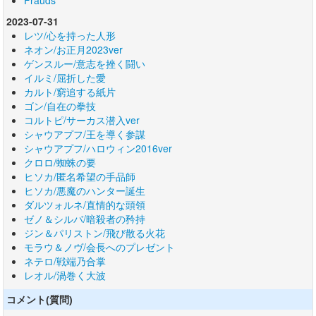
Frauds
2023-07-31
レツ/心を持った人形
ネオン/お正月2023ver
ゲンスルー/意志を挫く闘い
イルミ/屈折した愛
カルト/窮追する紙片
ゴン/自在の拳技
コルトピ/サーカス潜入ver
シャウアプフ/王を導く参謀
シャウアプフ/ハロウィン2016ver
クロロ/蜘蛛の要
ヒソカ/匿名希望の手品師
ヒソカ/悪魔のハンター誕生
ダルツォルネ/直情的な頭領
ゼノ＆シルバ/暗殺者の矜持
ジン＆パリストン/飛び散る火花
モラウ＆ノヴ/会長へのプレゼント
ネテロ/戦端乃合掌
レオル/渦巻く大波
コメント(質問)