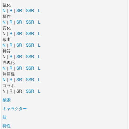
強化
N
｜
R
｜
SR
｜
SSR
｜
L
操作
N
｜
R
｜
SR
｜
SSR
｜
L
変化
N｜
R
｜
SR
｜
SSR
｜
L
放出
N
｜
R
｜
SR
｜
SSR
｜
L
特質
N｜
R
｜
SR
｜
SSR
｜
L
具現化
N
｜
R
｜
SR
｜
SSR
｜
L
無属性
N
｜
R
｜
SR
｜
SSR
｜
L
コラボ
N｜R｜SR｜
SSR
｜
L
検索
キャラクター
技
特性