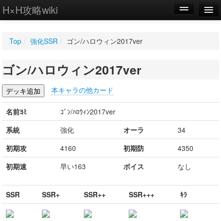
H×H攻略wiki
編集
Top
/
強化SSR
/
ゴン/ハロウィン2017ver
新規
ゴン/ハロウィン2017ver
WIKI
設定
本キャラの他カード
名前ﾖﾐ
ｺﾞﾝ/ﾊﾛｳｨﾝ2017ver
系統
強化
オーラ
34
初期攻
4160
初期防
4350
初期速
早い163
ボイス
なし
SSR
SSR+
SSR++
SSR+++
ｷﾗ