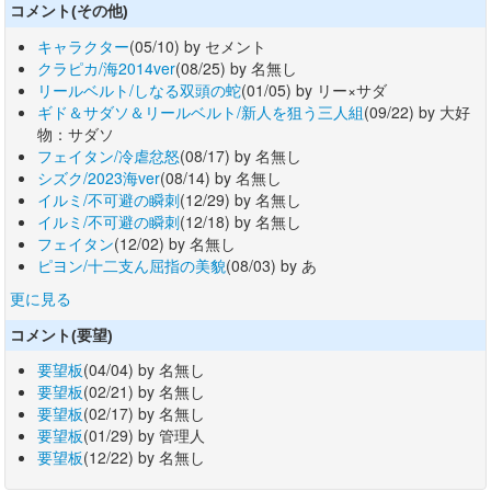
コメント(その他)
キャラクター
(05/10) by セメント
クラピカ/海2014ver
(08/25) by 名無し
リールベルト/しなる双頭の蛇
(01/05) by リー×サダ
ギド＆サダソ＆リールベルト/新人を狙う三人組
(09/22) by 大好
物：サダソ
フェイタン/冷虐忿怒
(08/17) by 名無し
シズク/2023海ver
(08/14) by 名無し
イルミ/不可避の瞬刺
(12/29) by 名無し
イルミ/不可避の瞬刺
(12/18) by 名無し
フェイタン
(12/02) by 名無し
ピヨン/十二支ん屈指の美貌
(08/03) by あ
更に見る
コメント(要望)
要望板
(04/04) by 名無し
要望板
(02/21) by 名無し
要望板
(02/17) by 名無し
要望板
(01/29) by 管理人
要望板
(12/22) by 名無し