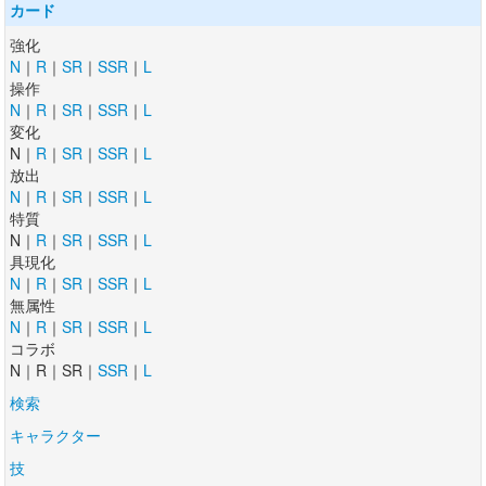
カード
強化
N
｜
R
｜
SR
｜
SSR
｜
L
操作
N
｜
R
｜
SR
｜
SSR
｜
L
変化
N｜
R
｜
SR
｜
SSR
｜
L
放出
N
｜
R
｜
SR
｜
SSR
｜
L
特質
N｜
R
｜
SR
｜
SSR
｜
L
具現化
N
｜
R
｜
SR
｜
SSR
｜
L
無属性
N
｜
R
｜
SR
｜
SSR
｜
L
コラボ
N｜R｜SR｜
SSR
｜
L
検索
キャラクター
技