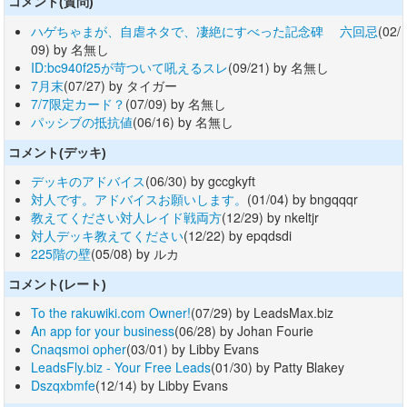
コメント(質問)
ハゲちゃまが、自虐ネタで、凄絶にすべった記念碑 六回忌
(02/
09) by 名無し
ID:bc940f25が苛ついて吼えるスレ
(09/21) by 名無し
7月末
(07/27) by タイガー
7/7限定カード？
(07/09) by 名無し
パッシブの抵抗値
(06/16) by 名無し
コメント(デッキ)
デッキのアドバイス
(06/30) by gccgkyft
対人です。アドバイスお願いします。
(01/04) by bngqqqr
教えてください対人レイド戦両方
(12/29) by nkeltjr
対人デッキ教えてください
(12/22) by epqdsdi
225階の壁
(05/08) by ルカ
コメント(レート)
To the rakuwiki.com Owner!
(07/29) by LeadsMax.biz
An app for your business
(06/28) by Johan Fourie
Cnaqsmoi opher
(03/01) by Libby Evans
LeadsFly.biz - Your Free Leads
(01/30) by Patty Blakey
Dszqxbmfe
(12/14) by Libby Evans