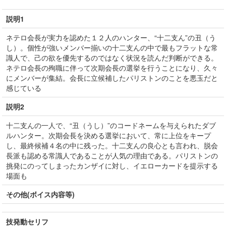
説明1
ネテロ会長が実力を認めた１２人のハンター、“十二支ん”の丑（う
し）。個性が強いメンバー揃いの十二支んの中で最もフラットな常
識人で、己の欲を優先するのではなく状況を読んだ判断ができる。
ネテロ会長の殉職に伴って次期会長の選挙を行うことになり、久々
にメンバーが集結。会長に立候補したパリストンのことを悪玉だと
感じている
説明2
十二支んの一人で、“丑（うし）”のコードネームを与えられたダブ
ルハンター。次期会長を決める選挙において、常に上位をキープ
し、最終候補４名の中に残った。十二支んの良心とも言われ、脱会
長派も認める常識人であることが人気の理由である。パリストンの
挑発にのってしまったカンザイに対し、イエローカードを提示する
場面も
その他(ボイス内容等)
技発動セリフ