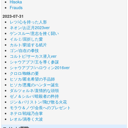
Hisoka
Frauds
2023-07-31
レツ/心を持った人形
ネオン/お正月2023ver
ゲンスルー/意志を挫く闘い
イルミ/屈折した愛
カルト/窮追する紙片
ゴン/自在の拳技
コルトピ/サーカス潜入ver
シャウアプフ/王を導く参謀
シャウアプフ/ハロウィン2016ver
クロロ/蜘蛛の要
ヒソカ/匿名希望の手品師
ヒソカ/悪魔のハンター誕生
ダルツォルネ/直情的な頭領
ゼノ＆シルバ/暗殺者の矜持
ジン＆パリストン/飛び散る火花
モラウ＆ノヴ/会長へのプレゼント
ネテロ/戦端乃合掌
レオル/渦巻く大波