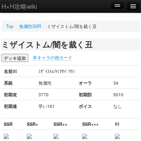
H×H攻略wiki
編集
Top
/
無属性SSR
/
ミザイストム/闇を裁く丑
新規
ミザイストム/闇を裁く丑
WIKI
設定
本キャラの他カード
名前ﾖﾐ
ﾐｻﾞｲｽﾄﾑ/ﾔﾐｦｻﾊﾞｸｳｼ
系統
無属性
オーラ
34
初期攻
3770
初期防
5010
初期速
早い161
ボイス
なし
SSR
SSR+
SSR++
SSR+++
ｷﾗ