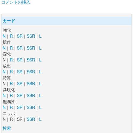
コメントの挿入
カード
強化
N
｜
R
｜
SR
｜
SSR
｜
L
操作
N
｜
R
｜
SR
｜
SSR
｜
L
変化
N｜
R
｜
SR
｜
SSR
｜
L
放出
N
｜
R
｜
SR
｜
SSR
｜
L
特質
N｜
R
｜
SR
｜
SSR
｜
L
具現化
N
｜
R
｜
SR
｜
SSR
｜
L
無属性
N
｜
R
｜
SR
｜
SSR
｜
L
コラボ
N｜R｜SR｜
SSR
｜
L
検索