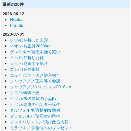
最新の20件
2026-06-12
Hisoka
Frauds
2023-07-31
レツ/心を持った人形
ネオン/お正月2023ver
ゲンスルー/意志を挫く闘い
イルミ/屈折した愛
カルト/窮追する紙片
ゴン/自在の拳技
コルトピ/サーカス潜入ver
シャウアプフ/王を導く参謀
シャウアプフ/ハロウィン2016ver
クロロ/蜘蛛の要
ヒソカ/匿名希望の手品師
ヒソカ/悪魔のハンター誕生
ダルツォルネ/直情的な頭領
ゼノ＆シルバ/暗殺者の矜持
ジン＆パリストン/飛び散る火花
モラウ＆ノヴ/会長へのプレゼント