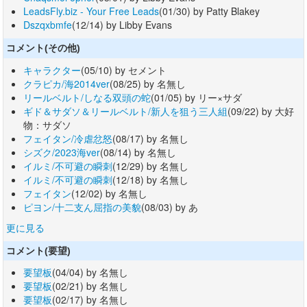
LeadsFly.biz - Your Free Leads
(01/30) by Patty Blakey
Dszqxbmfe
(12/14) by Libby Evans
コメント(その他)
キャラクター
(05/10) by セメント
クラピカ/海2014ver
(08/25) by 名無し
リールベルト/しなる双頭の蛇
(01/05) by リー×サダ
ギド＆サダソ＆リールベルト/新人を狙う三人組
(09/22) by 大好
物：サダソ
フェイタン/冷虐忿怒
(08/17) by 名無し
シズク/2023海ver
(08/14) by 名無し
イルミ/不可避の瞬刺
(12/29) by 名無し
イルミ/不可避の瞬刺
(12/18) by 名無し
フェイタン
(12/02) by 名無し
ピヨン/十二支ん屈指の美貌
(08/03) by あ
更に見る
コメント(要望)
要望板
(04/04) by 名無し
要望板
(02/21) by 名無し
要望板
(02/17) by 名無し