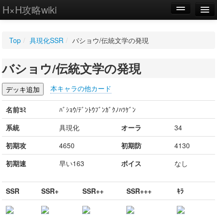
H×H攻略wiki
編集
Top
/
具現化SSR
/
バショウ/伝統文学の発現
新規
バショウ/伝統文学の発現
WIKI
設定
本キャラの他カード
名前ﾖﾐ
ﾊﾞｼｮｳ/ﾃﾞﾝﾄｳﾌﾞﾝｶﾞｸﾉﾊﾂｹﾞﾝ
系統
具現化
オーラ
34
初期攻
4650
初期防
4130
初期速
早い163
ボイス
なし
SSR
SSR+
SSR++
SSR+++
ｷﾗ