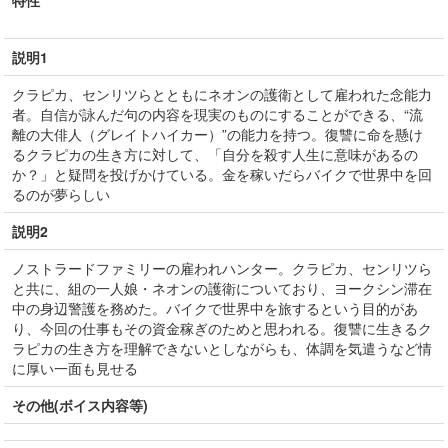
特性
説明1
クラピカ、センリツらとともにネオンの護衛として雇われた念能力
者。自信が詠んだ句の内容を現実のものにすることができる、“流
離の大俳人（グレイトハイカー）”の能力を持つ。復讐に命を懸け
るクラピカの生き方に対して、「自分を殺す人生に意味があるの
か？」と疑問を投げかけている。金を稼いだらバイクで世界中を回
るのが夢らしい
説明2
ノストラードファミリーの雇われハンター。クラピカ、センリツら
と共に、組の一人娘・ネオンの護衛についており、ヨークシン滞在
中の身辺警護を務めた。バイクで世界中を旅するという目的があ
り、今回の仕事もその資金稼ぎのためと思われる。復讐に生きるク
ラピカの生き方を理解できないとしながらも、体調を気遣うなど情
に厚い一面も見せる
その他(ボイス内容等)