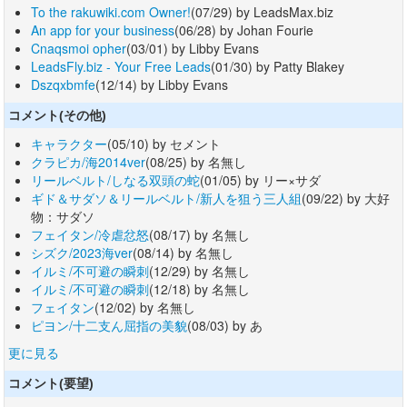
To the rakuwiki.com Owner!
(07/29) by LeadsMax.biz
An app for your business
(06/28) by Johan Fourie
Cnaqsmoi opher
(03/01) by Libby Evans
LeadsFly.biz - Your Free Leads
(01/30) by Patty Blakey
Dszqxbmfe
(12/14) by Libby Evans
コメント(その他)
キャラクター
(05/10) by セメント
クラピカ/海2014ver
(08/25) by 名無し
リールベルト/しなる双頭の蛇
(01/05) by リー×サダ
ギド＆サダソ＆リールベルト/新人を狙う三人組
(09/22) by 大好
物：サダソ
フェイタン/冷虐忿怒
(08/17) by 名無し
シズク/2023海ver
(08/14) by 名無し
イルミ/不可避の瞬刺
(12/29) by 名無し
イルミ/不可避の瞬刺
(12/18) by 名無し
フェイタン
(12/02) by 名無し
ピヨン/十二支ん屈指の美貌
(08/03) by あ
更に見る
コメント(要望)