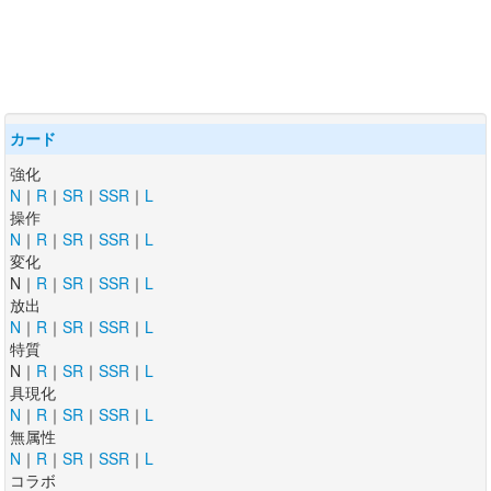
カード
強化
N
｜
R
｜
SR
｜
SSR
｜
L
操作
N
｜
R
｜
SR
｜
SSR
｜
L
変化
N｜
R
｜
SR
｜
SSR
｜
L
放出
N
｜
R
｜
SR
｜
SSR
｜
L
特質
N｜
R
｜
SR
｜
SSR
｜
L
具現化
N
｜
R
｜
SR
｜
SSR
｜
L
無属性
N
｜
R
｜
SR
｜
SSR
｜
L
コラボ