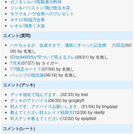
ゼノ＆シルバ/暗殺者の矜持
ジン＆パリストン/飛び散る火花
モラウ＆ノヴ/会長へのプレゼント
ネテロ/戦端乃合掌
レオル/渦巻く大波
コメント(質問)
ハゲちゃまが、自虐ネタで、凄絶にすべった記念碑 六回忌
(02/
09) by 名無し
ID:bc940f25が苛ついて吼えるスレ
(09/21) by 名無し
7月末
(07/27) by タイガー
7/7限定カード？
(07/09) by 名無し
パッシブの抵抗値
(06/16) by 名無し
コメント(デッキ)
デッキ強化で悩んでます…
(02:33) by test
デッキのアドバイス
(06/30) by gccgkyft
対人です。アドバイスお願いします。
(01/04) by bngqqqr
教えてください対人レイド戦両方
(12/29) by nkeltjr
対人デッキ教えてください
(12/22) by epqdsdi
コメント(レート)