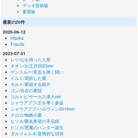
デッキ投稿板
要望板
最新の20件
2026-06-12
Hisoka
Frauds
2023-07-31
レツ/心を持った人形
ネオン/お正月2023ver
ゲンスルー/意志を挫く闘い
イルミ/屈折した愛
カルト/窮追する紙片
ゴン/自在の拳技
コルトピ/サーカス潜入ver
シャウアプフ/王を導く参謀
シャウアプフ/ハロウィン2016ver
クロロ/蜘蛛の要
ヒソカ/匿名希望の手品師
ヒソカ/悪魔のハンター誕生
ダルツォルネ/直情的な頭領