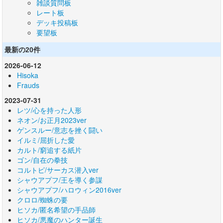
雑談質問板
レート板
デッキ投稿板
要望板
最新の20件
2026-06-12
Hisoka
Frauds
2023-07-31
レツ/心を持った人形
ネオン/お正月2023ver
ゲンスルー/意志を挫く闘い
イルミ/屈折した愛
カルト/窮追する紙片
ゴン/自在の拳技
コルトピ/サーカス潜入ver
シャウアプフ/王を導く参謀
シャウアプフ/ハロウィン2016ver
クロロ/蜘蛛の要
ヒソカ/匿名希望の手品師
ヒソカ/悪魔のハンター誕生