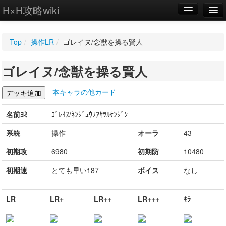
H×H攻略wiki
編集
Top
/
操作LR
/
ゴレイヌ/念獣を操る賢人
新規
ゴレイヌ/念獣を操る賢人
WIKI
設定
本キャラの他カード
名前ﾖﾐ
ｺﾞﾚｲﾇ/ﾈﾝｼﾞｭｳｦｱﾔﾂﾙｹﾝｼﾞﾝ
系統
操作
オーラ
43
初期攻
6980
初期防
10480
初期速
とても早い187
ボイス
なし
LR
LR+
LR++
LR+++
ｷﾗ