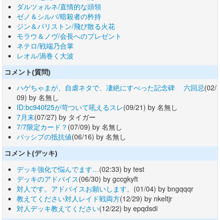
ダルツォルネ/直情的な頭領
ゼノ＆シルバ/暗殺者の矜持
ジン＆パリストン/飛び散る火花
モラウ＆ノヴ/会長へのプレゼント
ネテロ/戦端乃合掌
レオル/渦巻く大波
コメント(質問)
ハゲちゃまが、自虐ネタで、凄絶にすべった記念碑 六回忌
(02/
09) by 名無し
ID:bc940f25が苛ついて吼えるスレ
(09/21) by 名無し
7月末
(07/27) by タイガー
7/7限定カード？
(07/09) by 名無し
パッシブの抵抗値
(06/16) by 名無し
コメント(デッキ)
デッキ強化で悩んでます…
(02:33) by test
デッキのアドバイス
(06/30) by gccgkyft
対人です。アドバイスお願いします。
(01/04) by bngqqqr
教えてください対人レイド戦両方
(12/29) by nkeltjr
対人デッキ教えてください
(12/22) by epqdsdi