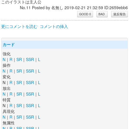
このイラストは主人公
No.11 Posted by 名無し 2019-02-21 21:32:59 ID:2659ebb6
更にコメントを読む
コメントの挿入
カード
強化
N
｜
R
｜
SR
｜
SSR
｜
L
操作
N
｜
R
｜
SR
｜
SSR
｜
L
変化
N｜
R
｜
SR
｜
SSR
｜
L
放出
N
｜
R
｜
SR
｜
SSR
｜
L
特質
N｜
R
｜
SR
｜
SSR
｜
L
具現化
N
｜
R
｜
SR
｜
SSR
｜
L
無属性
N
｜
R
｜
SR
｜
SSR
｜
L