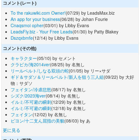
コメント(レート)
To the rakuwiki.com Owner!
(07/29) by LeadsMax.biz
An app for your business
(06/28) by Johan Fourie
Cnaqsmoi opher
(03/01) by Libby Evans
LeadsFly.biz - Your Free Leads
(01/30) by Patty Blakey
Dszqxbmfe
(12/14) by Libby Evans
コメント(その他)
キャラクター
(05/10) by セメント
クラピカ/海2014ver
(08/25) by 名無し
リールベルト/しなる双頭の蛇
(01/05) by リー×サダ
ギド＆サダソ＆リールベルト/新人を狙う三人組
(09/22) by 大好
物：サダソ
フェイタン/冷虐忿怒
(08/17) by 名無し
シズク/2023海ver
(08/14) by 名無し
イルミ/不可避の瞬刺
(12/29) by 名無し
イルミ/不可避の瞬刺
(12/18) by 名無し
フェイタン
(12/02) by 名無し
ピヨン/十二支ん屈指の美貌
(08/03) by あ
更に見る