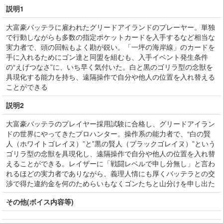
説明1
大富豪バッテラに雇われたグリードアイランドのプレーヤー。単独
で行動しながらも多数の指定ポケットカードを入手するなど相当な
実力者で、頭の回転もよく勘が鋭い。「一坪の海岸線」のカードを
手に入れるためにゴン達と同盟を組むも、入手イベント発生条件
の“えげつなさ”に、いち早く気付いた。白と黒のゴリラ型の念獣を
具現化する能力を持ち、遠隔操作で自分や他人の位置を入れ替える
ことができる
説明2
大富豪バッテラのプレイヤー採用試験に合格し、グリードアイラン
ドの世界にやってきたプロハンター。操作系の能力者で、“白の賢
人（ホワイトゴレイヌ）”と”黒の賢人（ブラックゴレイヌ）”という
ゴリラ型の念獣を具現化し、遠隔操作で自分や他人の位置を入れ替
えることができる。レイザーに「戦闘レベルで申し分無し」と言わ
れるほどの実力者でありながら、義理人情にも厚くバッテラとの交
渉で得た違約金を何のためらいもなくゴンたちと山分けを申し出た
その他(ボイス内容等)