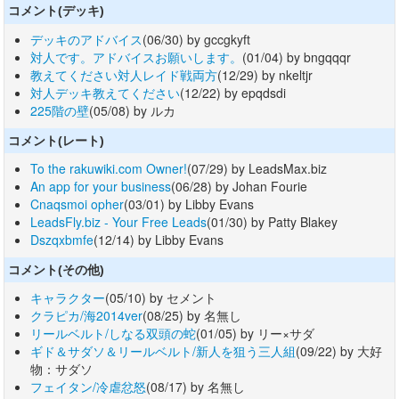
コメント(デッキ)
デッキのアドバイス
(06/30) by gccgkyft
対人です。アドバイスお願いします。
(01/04) by bngqqqr
教えてください対人レイド戦両方
(12/29) by nkeltjr
対人デッキ教えてください
(12/22) by epqdsdi
225階の壁
(05/08) by ルカ
コメント(レート)
To the rakuwiki.com Owner!
(07/29) by LeadsMax.biz
An app for your business
(06/28) by Johan Fourie
Cnaqsmoi opher
(03/01) by Libby Evans
LeadsFly.biz - Your Free Leads
(01/30) by Patty Blakey
Dszqxbmfe
(12/14) by Libby Evans
コメント(その他)
キャラクター
(05/10) by セメント
クラピカ/海2014ver
(08/25) by 名無し
リールベルト/しなる双頭の蛇
(01/05) by リー×サダ
ギド＆サダソ＆リールベルト/新人を狙う三人組
(09/22) by 大好
物：サダソ
フェイタン/冷虐忿怒
(08/17) by 名無し