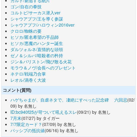
カルト/窮追する紙片
ゴン/自在の拳技
コルトピ/サーカス潜入ver
シャウアプフ/王を導く参謀
シャウアプフ/ハロウィン2016ver
クロロ/蜘蛛の要
ヒソカ/匿名希望の手品師
ヒソカ/悪魔のハンター誕生
ダルツォルネ/直情的な頭領
ゼノ＆シルバ/暗殺者の矜持
ジン＆パリストン/飛び散る火花
モラウ＆ノヴ/会長へのプレゼント
ネテロ/戦端乃合掌
レオル/渦巻く大波
コメント(質問)
ハゲちゃまが、自虐ネタで、凄絶にすべった記念碑 六回忌
(02/
09) by 名無し
ID:bc940f25が苛ついて吼えるスレ
(09/21) by 名無し
7月末
(07/27) by タイガー
7/7限定カード？
(07/09) by 名無し
パッシブの抵抗値
(06/16) by 名無し