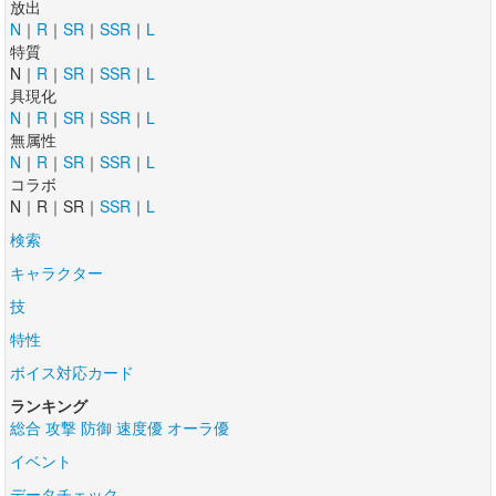
放出
N
｜
R
｜
SR
｜
SSR
｜
L
特質
N｜
R
｜
SR
｜
SSR
｜
L
具現化
N
｜
R
｜
SR
｜
SSR
｜
L
無属性
N
｜
R
｜
SR
｜
SSR
｜
L
コラボ
N｜R｜SR｜
SSR
｜
L
検索
キャラクター
技
特性
ボイス対応カード
ランキング
総合
攻撃
防御
速度優
オーラ優
イベント
データチェック