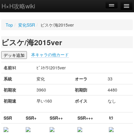
H×H攻略wiki
編集
Top
/
変化SSR
/
ビスケ/海2015ver
新規
ビスケ/海2015ver
WIKI
設定
本キャラの他カード
名前ﾖﾐ
ﾋﾞｽｹ/ｳﾐ2015ver
系統
変化
オーラ
33
初期攻
3960
初期防
4480
初期速
早い160
ボイス
なし
SSR
SSR+
SSR++
SSR+++
ｷﾗ