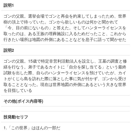
説明1
ゴンの父親。選挙会場でゴンと再会を約束してしまったため、世界
樹の頂上で待っていた。ゴンから欲しいものは何かと聞かれて
「今、目の前にないもの」と答えた。そしてハンターライセンスを
取ったのは、ある王族の埋葬施設に入るためだったこと、これから
行きたい場所は地図の外側にあることなどを息子に語って聞かせた
説明2
ゴンの父親。15歳で特定非営利活動法人を設立し、王墓の調査と修
繕を行なう。弟子であるカイトに「自分を探し当てる」という最終
試験を出した際、自らのハンターライセンスを預けていたが、カイ
トがくじら島を訪れた際に落とした事に気が付かず、ゴンから受け
取ることとなった。現在は世界地図の外側にあるという大きな世界
を目指している
その他(ボイス内容等)
技発動セリフ
1.「この世界」はほんの一部だ