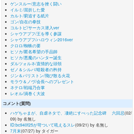
ゲンスルー/意志を挫く闘い
イルミ/屈折した愛
カルト/窮追する紙片
ゴン/自在の拳技
コルトピ/サーカス潜入ver
シャウアプフ/王を導く参謀
シャウアプフ/ハロウィン2016ver
クロロ/蜘蛛の要
ヒソカ/匿名希望の手品師
ヒソカ/悪魔のハンター誕生
ダルツォルネ/直情的な頭領
ゼノ＆シルバ/暗殺者の矜持
ジン＆パリストン/飛び散る火花
モラウ＆ノヴ/会長へのプレゼント
ネテロ/戦端乃合掌
レオル/渦巻く大波
コメント(質問)
ハゲちゃまが、自虐ネタで、凄絶にすべった記念碑 六回忌
(02/
09) by 名無し
ID:bc940f25が苛ついて吼えるスレ
(09/21) by 名無し
7月末
(07/27) by タイガー