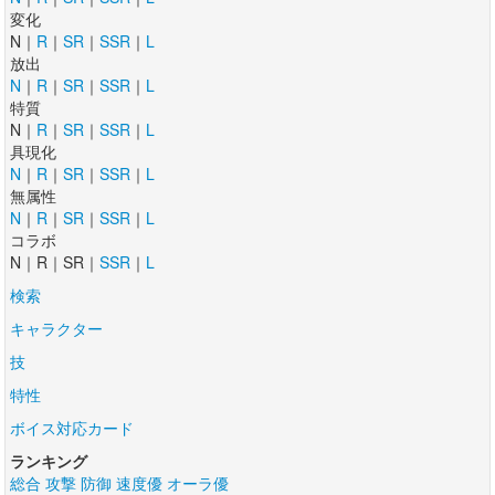
変化
N｜
R
｜
SR
｜
SSR
｜
L
放出
N
｜
R
｜
SR
｜
SSR
｜
L
特質
N｜
R
｜
SR
｜
SSR
｜
L
具現化
N
｜
R
｜
SR
｜
SSR
｜
L
無属性
N
｜
R
｜
SR
｜
SSR
｜
L
コラボ
N｜R｜SR｜
SSR
｜
L
検索
キャラクター
技
特性
ボイス対応カード
ランキング
総合
攻撃
防御
速度優
オーラ優