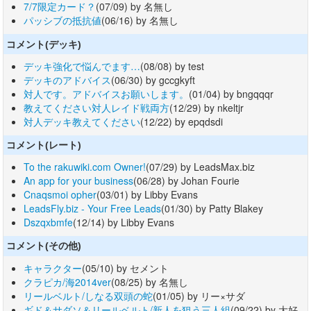
7/7限定カード？
(07/09) by 名無し
パッシブの抵抗値
(06/16) by 名無し
コメント(デッキ)
デッキ強化で悩んでます…
(08/08) by test
デッキのアドバイス
(06/30) by gccgkyft
対人です。アドバイスお願いします。
(01/04) by bngqqqr
教えてください対人レイド戦両方
(12/29) by nkeltjr
対人デッキ教えてください
(12/22) by epqdsdi
コメント(レート)
To the rakuwiki.com Owner!
(07/29) by LeadsMax.biz
An app for your business
(06/28) by Johan Fourie
Cnaqsmoi opher
(03/01) by Libby Evans
LeadsFly.biz - Your Free Leads
(01/30) by Patty Blakey
Dszqxbmfe
(12/14) by Libby Evans
コメント(その他)
キャラクター
(05/10) by セメント
クラピカ/海2014ver
(08/25) by 名無し
リールベルト/しなる双頭の蛇
(01/05) by リー×サダ
ギド＆サダソ＆リールベルト/新人を狙う三人組
(09/22) by 大好