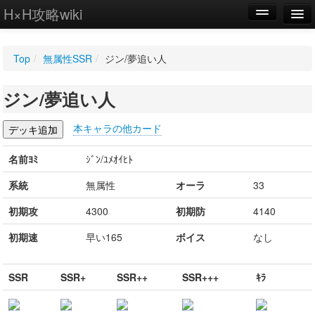
H×H攻略wiki
編集
Top
/
無属性SSR
/
ジン/夢追い人
新規
ジン/夢追い人
WIKI
設定
本キャラの他カード
名前ﾖﾐ
ｼﾞﾝ/ﾕﾒｵｲﾋﾄ
系統
無属性
オーラ
33
初期攻
4300
初期防
4140
初期速
早い165
ボイス
なし
SSR
SSR+
SSR++
SSR+++
ｷﾗ