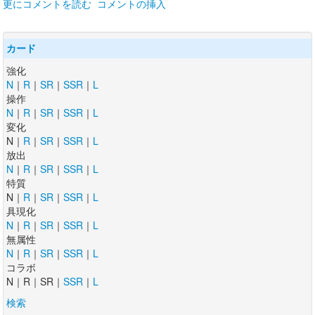
更にコメントを読む
コメントの挿入
カード
強化
N
｜
R
｜
SR
｜
SSR
｜
L
操作
N
｜
R
｜
SR
｜
SSR
｜
L
変化
N｜
R
｜
SR
｜
SSR
｜
L
放出
N
｜
R
｜
SR
｜
SSR
｜
L
特質
N｜
R
｜
SR
｜
SSR
｜
L
具現化
N
｜
R
｜
SR
｜
SSR
｜
L
無属性
N
｜
R
｜
SR
｜
SSR
｜
L
コラボ
N｜R｜SR｜
SSR
｜
L
検索