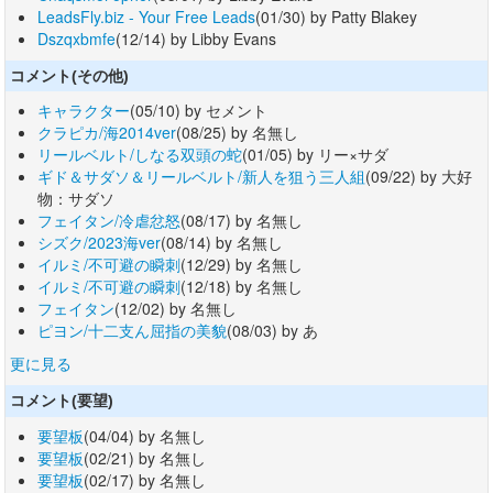
LeadsFly.biz - Your Free Leads
(01/30) by Patty Blakey
Dszqxbmfe
(12/14) by Libby Evans
コメント(その他)
キャラクター
(05/10) by セメント
クラピカ/海2014ver
(08/25) by 名無し
リールベルト/しなる双頭の蛇
(01/05) by リー×サダ
ギド＆サダソ＆リールベルト/新人を狙う三人組
(09/22) by 大好
物：サダソ
フェイタン/冷虐忿怒
(08/17) by 名無し
シズク/2023海ver
(08/14) by 名無し
イルミ/不可避の瞬刺
(12/29) by 名無し
イルミ/不可避の瞬刺
(12/18) by 名無し
フェイタン
(12/02) by 名無し
ピヨン/十二支ん屈指の美貌
(08/03) by あ
更に見る
コメント(要望)
要望板
(04/04) by 名無し
要望板
(02/21) by 名無し
要望板
(02/17) by 名無し