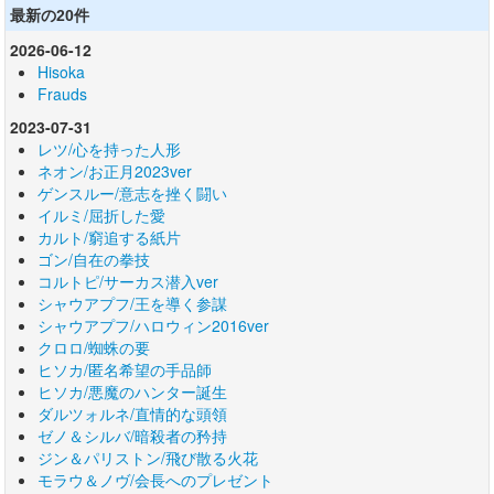
最新の20件
2026-06-12
Hisoka
Frauds
2023-07-31
レツ/心を持った人形
ネオン/お正月2023ver
ゲンスルー/意志を挫く闘い
イルミ/屈折した愛
カルト/窮追する紙片
ゴン/自在の拳技
コルトピ/サーカス潜入ver
シャウアプフ/王を導く参謀
シャウアプフ/ハロウィン2016ver
クロロ/蜘蛛の要
ヒソカ/匿名希望の手品師
ヒソカ/悪魔のハンター誕生
ダルツォルネ/直情的な頭領
ゼノ＆シルバ/暗殺者の矜持
ジン＆パリストン/飛び散る火花
モラウ＆ノヴ/会長へのプレゼント