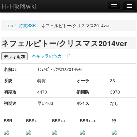
H×H攻略wiki
編集
Top
/
特質SSR
/
ネフェルピトー/クリスマス2014ver
新規
ネフェルピトー/クリスマス2014ver
WIKI
設定
本キャラの他カード
名前ﾖﾐ
ﾈﾌｪﾙﾋﾟﾄｰ/ｸﾘｽﾏｽ2014ver
系統
特質
オーラ
33
初期攻
4470
初期防
3970
初期速
早い163
ボイス
なし
SSR
SSR+
SSR++
SSR+++
ｷﾗ