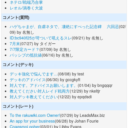
ネテロ/戦端乃合掌
レオル/渦巻く大波
コメント(質問)
ハゲちゃまが、自虐ネタで、凄絶にすべった記念碑 六回忌
(02/
09) by 名無し
ID:bc940f25が苛ついて吼えるスレ
(09/21) by 名無し
7月末
(07/27) by タイガー
7/7限定カード？
(07/09) by 名無し
パッシブの抵抗値
(06/16) by 名無し
コメント(デッキ)
デッキ強化で悩んでます…
(08/08) by test
デッキのアドバイス
(06/30) by gccgkyft
対人です。アドバイスお願いします。
(01/04) by bngqqqr
教えてください対人レイド戦両方
(12/29) by nkeltjr
対人デッキ教えてください
(12/22) by epqdsdi
コメント(レート)
To the rakuwiki.com Owner!
(07/29) by LeadsMax.biz
An app for your business
(06/28) by Johan Fourie
Cnaqsmoi opher
(03/01) by Libby Evans