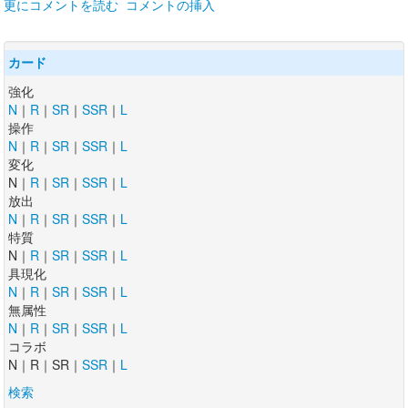
更にコメントを読む
コメントの挿入
カード
強化
N
｜
R
｜
SR
｜
SSR
｜
L
操作
N
｜
R
｜
SR
｜
SSR
｜
L
変化
N｜
R
｜
SR
｜
SSR
｜
L
放出
N
｜
R
｜
SR
｜
SSR
｜
L
特質
N｜
R
｜
SR
｜
SSR
｜
L
具現化
N
｜
R
｜
SR
｜
SSR
｜
L
無属性
N
｜
R
｜
SR
｜
SSR
｜
L
コラボ
N｜R｜SR｜
SSR
｜
L
検索