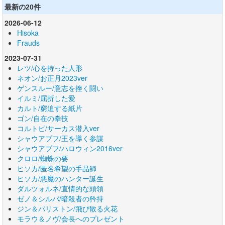
最新の20件
2026-06-12
Hisoka
Frauds
2023-07-31
レツ/心を持った人形
ネオン/お正月2023ver
ゲンスルー/意志を挫く闘い
イルミ/屈折した愛
カルト/窮追する紙片
ゴン/自在の拳技
コルトピ/サーカス潜入ver
シャウアプフ/王を導く参謀
シャウアプフ/ハロウィン2016ver
クロロ/蜘蛛の要
ヒソカ/匿名希望の手品師
ヒソカ/悪魔のハンター誕生
ダルツォルネ/直情的な頭領
ゼノ＆シルバ/暗殺者の矜持
ジン＆パリストン/飛び散る火花
モラウ＆ノヴ/会長へのプレゼント