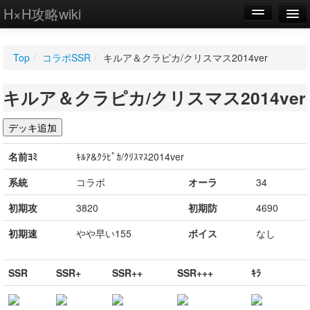
H×H攻略wiki
編集
Top
/
コラボSSR
/
キルア＆クラピカ/クリスマス2014ver
新規
キルア＆クラピカ/クリスマス2014ver
WIKI
設定
名前ﾖﾐ
ｷﾙｱ&ｸﾗﾋﾟｶ/ｸﾘｽﾏｽ2014ver
系統
コラボ
オーラ
34
初期攻
3820
初期防
4690
初期速
やや早い155
ボイス
なし
SSR
SSR+
SSR++
SSR+++
ｷﾗ