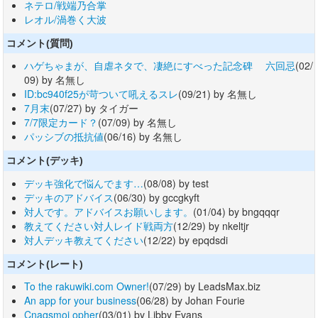
ネテロ/戦端乃合掌
レオル/渦巻く大波
コメント(質問)
ハゲちゃまが、自虐ネタで、凄絶にすべった記念碑 六回忌
(02/
09) by 名無し
ID:bc940f25が苛ついて吼えるスレ
(09/21) by 名無し
7月末
(07/27) by タイガー
7/7限定カード？
(07/09) by 名無し
パッシブの抵抗値
(06/16) by 名無し
コメント(デッキ)
デッキ強化で悩んでます…
(08/08) by test
デッキのアドバイス
(06/30) by gccgkyft
対人です。アドバイスお願いします。
(01/04) by bngqqqr
教えてください対人レイド戦両方
(12/29) by nkeltjr
対人デッキ教えてください
(12/22) by epqdsdi
コメント(レート)
To the rakuwiki.com Owner!
(07/29) by LeadsMax.biz
An app for your business
(06/28) by Johan Fourie
Cnaqsmoi opher
(03/01) by Libby Evans