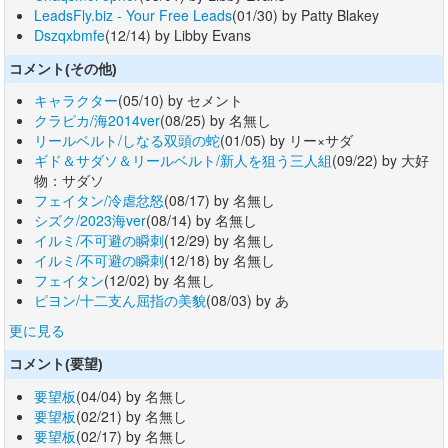
LeadsFly.biz - Your Free Leads
(01/30) by Patty Blakey
Dszqxbmfe
(12/14) by Libby Evans
コメント(その他)
キャラクター
(05/10) by セメント
クラピカ/海2014ver
(08/25) by 名無し
リールベルト/しなる双頭の蛇
(01/05) by リー×サダ
ギド＆サダソ＆リールベルト/新人を狙う三人組
(09/22) by 大好
物：サダソ
フェイタン/冷虐忿怒
(08/17) by 名無し
シズク/2023海ver
(08/14) by 名無し
イルミ/不可避の瞬刺
(12/29) by 名無し
イルミ/不可避の瞬刺
(12/18) by 名無し
フェイタン
(12/02) by 名無し
ピヨン/十二支ん屈指の美貌
(08/03) by あ
更に見る
コメント(要望)
要望板
(04/04) by 名無し
要望板
(02/21) by 名無し
要望板
(02/17) by 名無し