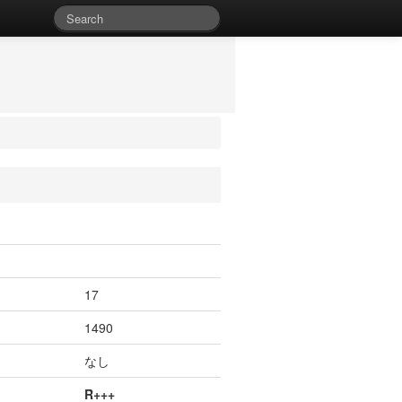
17
1490
なし
R+++