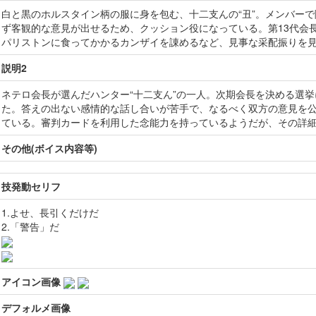
白と黒のホルスタイン柄の服に身を包む、十二支んの“丑”。メンバー
ず客観的な意見が出せるため、クッション役になっている。第13代会
パリストンに食ってかかるカンザイを諌めるなど、見事な采配振りを
説明2
ネテロ会長が選んだハンター“十二支ん”の一人。次期会長を決める選
た。答えの出ない感情的な話し合いが苦手で、なるべく双方の意見を
ている。審判カードを利用した念能力を持っているようだが、その詳
その他(ボイス内容等)
技発動セリフ
1.よせ、長引くだけだ
2.「警告」だ
アイコン画像
デフォルメ画像