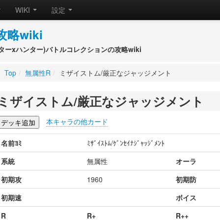
WIKI
設定
攻略wiki
(ハンターxハンター)バトルコレクションの攻略wiki
Top
/
無属性R
/
ミザイストム/厳正なジャッジメント
ミザイストム/厳正なジャッジメント
本キャラの他カード
名前ﾖﾐ
ﾐｻﾞｲｽﾄﾑ/ｹﾞﾝｾｲﾅｼﾞｬｯｼﾞﾒﾝﾄ
系統
無属性
オーラ
初期攻
1960
初期防
初期速
ボイス
R
R+
R++