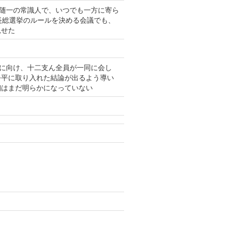
で随一の常識人で、いつでも一方に寄ら
長総選挙のルールを決める会議でも、
見せた
挙に向け、十二支ん全員が一同に会し
公平に取り入れた結論が出るよう導い
細はまだ明らかになっていない