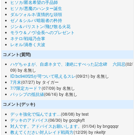
ヒソカ/匿名希望の手品師
ヒソカ/悪魔のハンター誕生
ダルツォルネ/直情的な頭領
ゼノ＆シルバ/暗殺者の矜持
ジン＆パリストン/飛び散る火花
モラウ＆ノヴ/会長へのプレゼント
ネテロ/戦端乃合掌
レオル/渦巻く大波
コメント(質問)
ハゲちゃまが、自虐ネタで、凄絶にすべった記念碑 六回忌
(02/
09) by 名無し
ID:bc940f25が苛ついて吼えるスレ
(09/21) by 名無し
7月末
(07/27) by タイガー
7/7限定カード？
(07/09) by 名無し
パッシブの抵抗値
(06/16) by 名無し
コメント(デッキ)
デッキ強化で悩んでます…
(08/08) by test
デッキのアドバイス
(06/30) by gccgkyft
対人です。アドバイスお願いします。
(01/04) by bngqqqr
教えてください対人レイド戦両方
(12/29) by nkeltjr