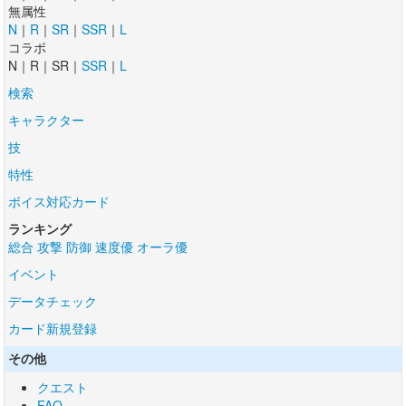
無属性
N
｜
R
｜
SR
｜
SSR
｜
L
コラボ
N｜R｜SR｜
SSR
｜
L
検索
キャラクター
技
特性
ボイス対応カード
ランキング
総合
攻撃
防御
速度優
オーラ優
イベント
データチェック
カード新規登録
その他
クエスト
FAQ