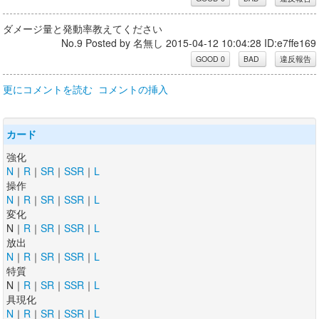
ダメージ量と発動率教えてください
No.9 Posted by 名無し 2015-04-12 10:04:28 ID:e7ffe169
更にコメントを読む
コメントの挿入
カード
強化
N
｜
R
｜
SR
｜
SSR
｜
L
操作
N
｜
R
｜
SR
｜
SSR
｜
L
変化
N｜
R
｜
SR
｜
SSR
｜
L
放出
N
｜
R
｜
SR
｜
SSR
｜
L
特質
N｜
R
｜
SR
｜
SSR
｜
L
具現化
N
｜
R
｜
SR
｜
SSR
｜
L