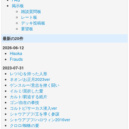
掲示板
雑談質問板
レート板
デッキ投稿板
要望板
最新の20件
2026-06-12
Hisoka
Frauds
2023-07-31
レツ/心を持った人形
ネオン/お正月2023ver
ゲンスルー/意志を挫く闘い
イルミ/屈折した愛
カルト/窮追する紙片
ゴン/自在の拳技
コルトピ/サーカス潜入ver
シャウアプフ/王を導く参謀
シャウアプフ/ハロウィン2016ver
クロロ/蜘蛛の要