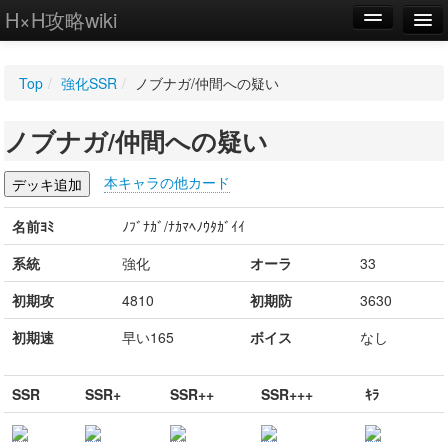
H×H攻略wiki
編集
Top
/
強化SSR
/
ノブナガ/仲間への疑い
新規
ノブナガ/仲間への疑い
WIKI
設定
本キャラの他カード
名前ﾖﾐ
ﾉﾌﾞﾅｶﾞ/ﾅｶﾏﾍﾉｳﾀｶﾞｲｲ
系統
強化
オーラ
33
初期攻
4810
初期防
3630
初期速
早い165
ボイス
なし
SSR
SSR+
SSR++
SSR+++
ｷﾗ