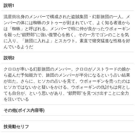
説明1
流星街出身のメンバーで構成された盗賊集団・幻影旅団の一人。メ
ンバーの体には蜘蛛のタトゥーが刻まれていて、よく知る者達から
は「蜘蛛」と呼ばれる。メンバーで特に仲が良かったウボォーギン
を殺った“鎖野郎”に強い復讐心を抱く。その一方でゴンのことを気
に入り、「旅団に入れよ」とスカウト。素直で猪突猛進な性格を好
んでいるようだ
説明2
クロロが率いる幻影旅団のメンバー。クロロがノストラードの娘か
ら盗んだ予知能力で、旅団のメンバーが半分になるという占い結果
が出た。さらに、ヒソカの占いを見て、ウボォーギンを売ったのは
ヒソカではないかと疑いをかける。ウボォーギンの仇討ちは何とし
ても自分が、という思いがあり、“鎖野郎”を見つけ出すことに全力
を注いでいる
その他(ボイス内容等)
技発動セリフ