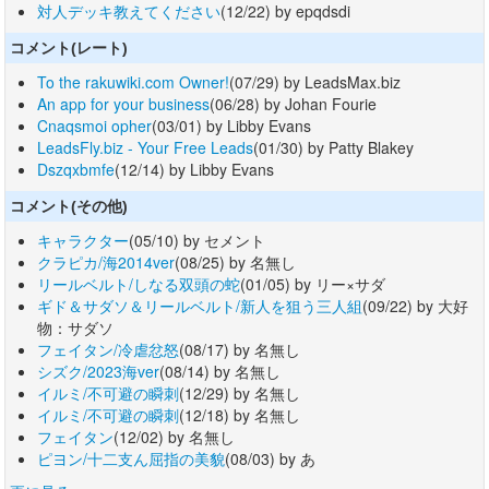
対人デッキ教えてください
(12/22) by epqdsdi
コメント(レート)
To the rakuwiki.com Owner!
(07/29) by LeadsMax.biz
An app for your business
(06/28) by Johan Fourie
Cnaqsmoi opher
(03/01) by Libby Evans
LeadsFly.biz - Your Free Leads
(01/30) by Patty Blakey
Dszqxbmfe
(12/14) by Libby Evans
コメント(その他)
キャラクター
(05/10) by セメント
クラピカ/海2014ver
(08/25) by 名無し
リールベルト/しなる双頭の蛇
(01/05) by リー×サダ
ギド＆サダソ＆リールベルト/新人を狙う三人組
(09/22) by 大好
物：サダソ
フェイタン/冷虐忿怒
(08/17) by 名無し
シズク/2023海ver
(08/14) by 名無し
イルミ/不可避の瞬刺
(12/29) by 名無し
イルミ/不可避の瞬刺
(12/18) by 名無し
フェイタン
(12/02) by 名無し
ピヨン/十二支ん屈指の美貌
(08/03) by あ