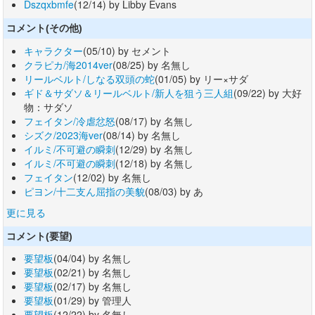
Dszqxbmfe
(12/14) by Libby Evans
コメント(その他)
キャラクター
(05/10) by セメント
クラピカ/海2014ver
(08/25) by 名無し
リールベルト/しなる双頭の蛇
(01/05) by リー×サダ
ギド＆サダソ＆リールベルト/新人を狙う三人組
(09/22) by 大好
物：サダソ
フェイタン/冷虐忿怒
(08/17) by 名無し
シズク/2023海ver
(08/14) by 名無し
イルミ/不可避の瞬刺
(12/29) by 名無し
イルミ/不可避の瞬刺
(12/18) by 名無し
フェイタン
(12/02) by 名無し
ピヨン/十二支ん屈指の美貌
(08/03) by あ
更に見る
コメント(要望)
要望板
(04/04) by 名無し
要望板
(02/21) by 名無し
要望板
(02/17) by 名無し
要望板
(01/29) by 管理人
要望板
(12/22) by 名無し