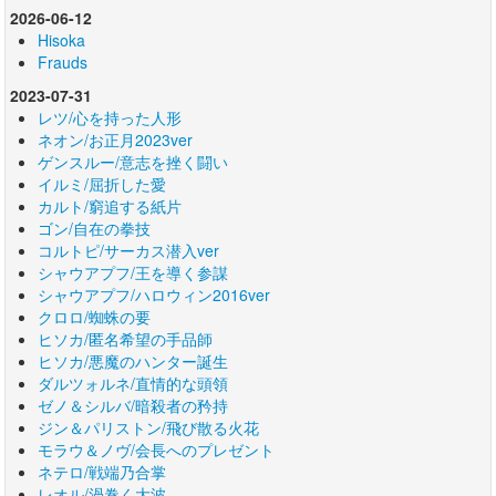
2026-06-12
Hisoka
Frauds
2023-07-31
レツ/心を持った人形
ネオン/お正月2023ver
ゲンスルー/意志を挫く闘い
イルミ/屈折した愛
カルト/窮追する紙片
ゴン/自在の拳技
コルトピ/サーカス潜入ver
シャウアプフ/王を導く参謀
シャウアプフ/ハロウィン2016ver
クロロ/蜘蛛の要
ヒソカ/匿名希望の手品師
ヒソカ/悪魔のハンター誕生
ダルツォルネ/直情的な頭領
ゼノ＆シルバ/暗殺者の矜持
ジン＆パリストン/飛び散る火花
モラウ＆ノヴ/会長へのプレゼント
ネテロ/戦端乃合掌
レオル/渦巻く大波