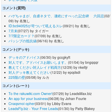
コメント(質問)
ハゲちゃまが、自虐ネタで、凄絶にすべった記念碑 六回忌
(02/
09) by 名無し
ID:bc940f25が苛ついて吼えるスレ
(09/21) by 名無し
7月末
(07/27) by タイガー
7/7限定カード？
(07/09) by 名無し
パッシブの抵抗値
(06/16) by 名無し
コメント(デッキ)
デッキのアドバイス
(06/30) by gccgkyft
対人です。アドバイスお願いします。
(01/04) by bngqqqr
教えてください対人レイド戦両方
(12/29) by nkeltjr
対人デッキ教えてください
(12/22) by epqdsdi
225階の壁
(05/08) by ルカ
コメント(レート)
To the rakuwiki.com Owner!
(07/29) by LeadsMax.biz
An app for your business
(06/28) by Johan Fourie
Cnaqsmoi opher
(03/01) by Libby Evans
LeadsFly.biz - Your Free Leads
(01/30) by Patty Blakey