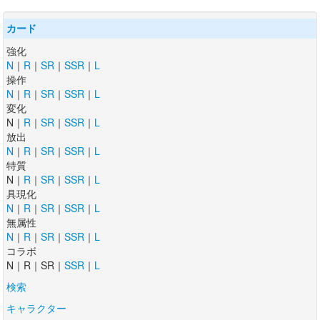
カード
強化
N
｜
R
｜
SR
｜
SSR
｜
L
操作
N
｜
R
｜
SR
｜
SSR
｜
L
変化
N｜
R
｜
SR
｜
SSR
｜
L
放出
N
｜
R
｜
SR
｜
SSR
｜
L
特質
N｜
R
｜
SR
｜
SSR
｜
L
具現化
N
｜
R
｜
SR
｜
SSR
｜
L
無属性
N
｜
R
｜
SR
｜
SSR
｜
L
コラボ
N｜R｜SR｜
SSR
｜
L
検索
キャラクター