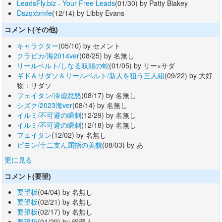
LeadsFly.biz - Your Free Leads
(01/30) by Patty Blakey
Dszqxbmfe
(12/14) by Libby Evans
コメント(その他)
キャラクター
(05/10) by セメント
クラピカ/海2014ver
(08/25) by 名無し
リールベルト/しなる双頭の蛇
(01/05) by リー×サダ
ギド＆サダソ＆リールベルト/新人を狙う三人組
(09/22) by 大好
物：サダソ
フェイタン/冷虐忿怒
(08/17) by 名無し
シズク/2023海ver
(08/14) by 名無し
イルミ/不可避の瞬刺
(12/29) by 名無し
イルミ/不可避の瞬刺
(12/18) by 名無し
フェイタン
(12/02) by 名無し
ピヨン/十二支ん屈指の美貌
(08/03) by あ
更に見る
コメント(要望)
要望板
(04/04) by 名無し
要望板
(02/21) by 名無し
要望板
(02/17) by 名無し
要望板
(01/29) by 管理人