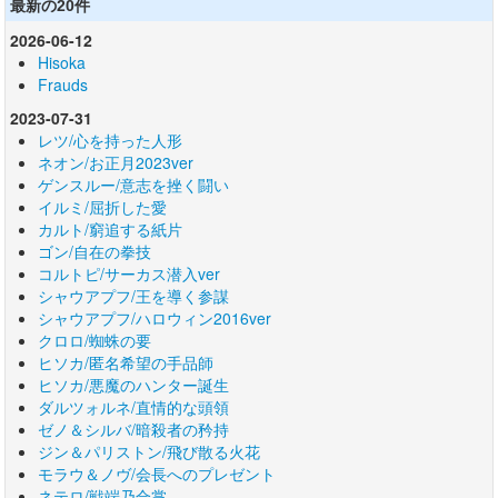
最新の20件
2026-06-12
Hisoka
Frauds
2023-07-31
レツ/心を持った人形
ネオン/お正月2023ver
ゲンスルー/意志を挫く闘い
イルミ/屈折した愛
カルト/窮追する紙片
ゴン/自在の拳技
コルトピ/サーカス潜入ver
シャウアプフ/王を導く参謀
シャウアプフ/ハロウィン2016ver
クロロ/蜘蛛の要
ヒソカ/匿名希望の手品師
ヒソカ/悪魔のハンター誕生
ダルツォルネ/直情的な頭領
ゼノ＆シルバ/暗殺者の矜持
ジン＆パリストン/飛び散る火花
モラウ＆ノヴ/会長へのプレゼント
ネテロ/戦端乃合掌