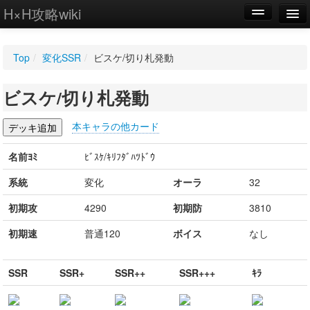
H×H攻略wiki
編集
Top
/
変化SSR
/
ビスケ/切り札発動
新規
ビスケ/切り札発動
WIKI
設定
本キャラの他カード
名前ﾖﾐ
ﾋﾞｽｹ/ｷﾘﾌﾀﾞﾊﾂﾄﾞｳ
系統
変化
オーラ
32
初期攻
4290
初期防
3810
初期速
普通120
ボイス
なし
SSR
SSR+
SSR++
SSR+++
ｷﾗ