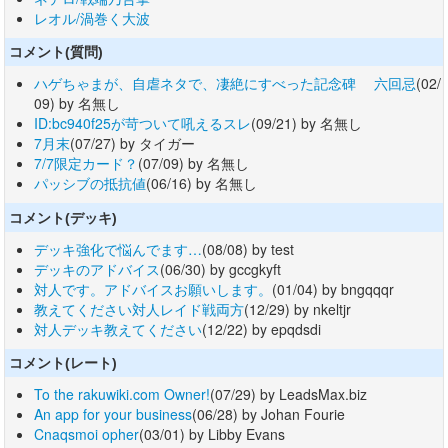
レオル/渦巻く大波
コメント(質問)
ハゲちゃまが、自虐ネタで、凄絶にすべった記念碑 六回忌
(02/
09) by 名無し
ID:bc940f25が苛ついて吼えるスレ
(09/21) by 名無し
7月末
(07/27) by タイガー
7/7限定カード？
(07/09) by 名無し
パッシブの抵抗値
(06/16) by 名無し
コメント(デッキ)
デッキ強化で悩んでます…
(08/08) by test
デッキのアドバイス
(06/30) by gccgkyft
対人です。アドバイスお願いします。
(01/04) by bngqqqr
教えてください対人レイド戦両方
(12/29) by nkeltjr
対人デッキ教えてください
(12/22) by epqdsdi
コメント(レート)
To the rakuwiki.com Owner!
(07/29) by LeadsMax.biz
An app for your business
(06/28) by Johan Fourie
Cnaqsmoi opher
(03/01) by Libby Evans