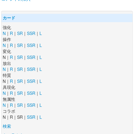
カード
強化
N
｜
R
｜
SR
｜
SSR
｜
L
操作
N
｜
R
｜
SR
｜
SSR
｜
L
変化
N｜
R
｜
SR
｜
SSR
｜
L
放出
N
｜
R
｜
SR
｜
SSR
｜
L
特質
N｜
R
｜
SR
｜
SSR
｜
L
具現化
N
｜
R
｜
SR
｜
SSR
｜
L
無属性
N
｜
R
｜
SR
｜
SSR
｜
L
コラボ
N｜R｜SR｜
SSR
｜
L
検索