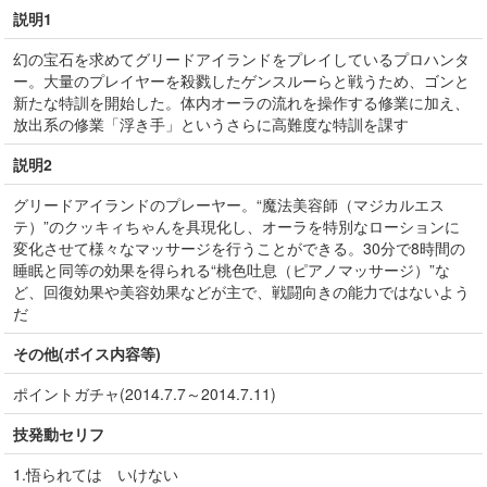
説明1
幻の宝石を求めてグリードアイランドをプレイしているプロハンタ
ー。大量のプレイヤーを殺戮したゲンスルーらと戦うため、ゴンと
新たな特訓を開始した。体内オーラの流れを操作する修業に加え、
放出系の修業「浮き手」というさらに高難度な特訓を課す
説明2
グリードアイランドのプレーヤー。“魔法美容師（マジカルエス
テ）”のクッキィちゃんを具現化し、オーラを特別なローションに
変化させて様々なマッサージを行うことができる。30分で8時間の
睡眠と同等の効果を得られる“桃色吐息（ピアノマッサージ）”な
ど、回復効果や美容効果などが主で、戦闘向きの能力ではないよう
だ
その他(ボイス内容等)
ポイントガチャ(2014.7.7～2014.7.11)
技発動セリフ
1.悟られては いけない