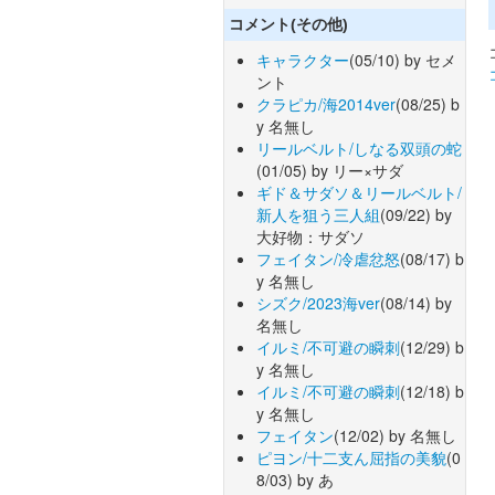
コメント(その他)
キャラクター
(05/10) by セメ
ント
クラピカ/海2014ver
(08/25) b
y 名無し
リールベルト/しなる双頭の蛇
(01/05) by リー×サダ
ギド＆サダソ＆リールベルト/
新人を狙う三人組
(09/22) by
大好物：サダソ
フェイタン/冷虐忿怒
(08/17) b
y 名無し
シズク/2023海ver
(08/14) by
名無し
イルミ/不可避の瞬刺
(12/29) b
y 名無し
イルミ/不可避の瞬刺
(12/18) b
y 名無し
フェイタン
(12/02) by 名無し
ピヨン/十二支ん屈指の美貌
(0
8/03) by あ