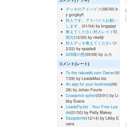
デッキのアドバイス
(06/30) b
y gccgkyft
対人です。アドバイスお願い
します。
(01/04) by bngqqqr
教えてください対人レイド戦
両方
(12/29) by nkeltjr
対人デッキ教えてください
(1
2/22) by epqdsdi
225階の壁
(05/08) by ルカ
コメント(レート)
To the rakuwiki.com Owner!
(0
7/29) by LeadsMax.biz
An app for your business
(06/
28) by Johan Fourie
Cnaqsmoi opher
(03/01) by Li
bby Evans
LeadsFly.biz - Your Free Lea
ds
(01/30) by Patty Blakey
Dszqxbmfe
(12/14) by Libby E
vans