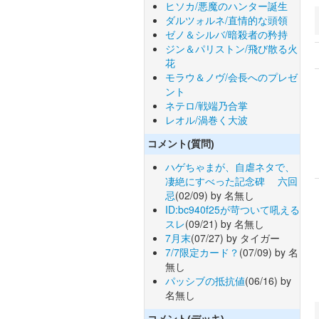
ヒソカ/悪魔のハンター誕生
ダルツォルネ/直情的な頭領
ゼノ＆シルバ/暗殺者の矜持
ジン＆パリストン/飛び散る火
花
モラウ＆ノヴ/会長へのプレゼ
ント
ネテロ/戦端乃合掌
レオル/渦巻く大波
コメント(質問)
ハゲちゃまが、自虐ネタで、
凄絶にすべった記念碑 六回
忌
(02/09) by 名無し
ID:bc940f25が苛ついて吼える
スレ
(09/21) by 名無し
7月末
(07/27) by タイガー
7/7限定カード？
(07/09) by 名
無し
パッシブの抵抗値
(06/16) by
名無し
コメント(デッキ)