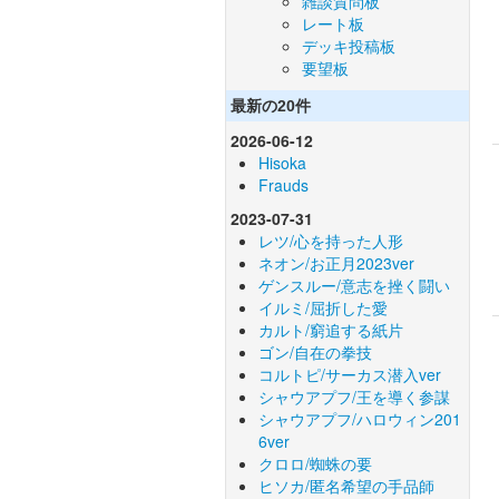
雑談質問板
レート板
デッキ投稿板
要望板
最新の20件
2026-06-12
Hisoka
Frauds
2023-07-31
レツ/心を持った人形
ネオン/お正月2023ver
ゲンスルー/意志を挫く闘い
イルミ/屈折した愛
カルト/窮追する紙片
ゴン/自在の拳技
コルトピ/サーカス潜入ver
シャウアプフ/王を導く参謀
シャウアプフ/ハロウィン201
6ver
クロロ/蜘蛛の要
ヒソカ/匿名希望の手品師