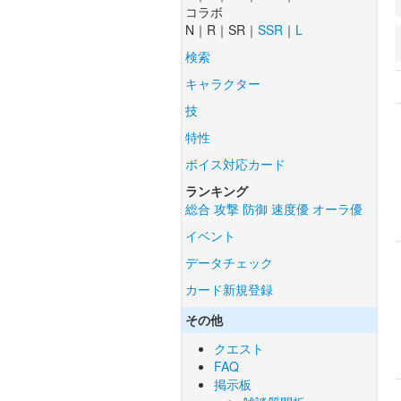
コラボ
N｜R｜SR｜
SSR
｜
L
検索
キャラクター
技
特性
ボイス対応カード
ランキング
総合
攻撃
防御
速度優
オーラ優
イベント
データチェック
カード新規登録
その他
クエスト
FAQ
掲示板