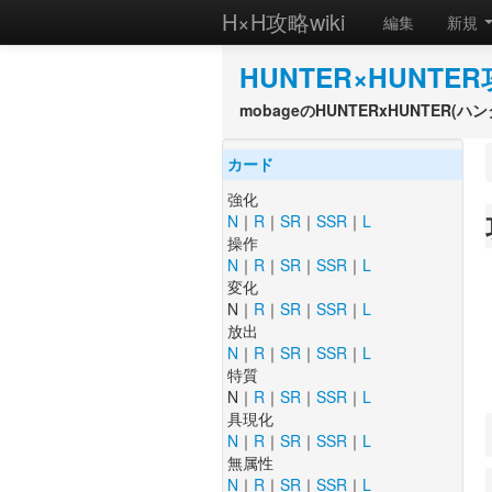
H×H攻略wiki
編集
新規
HUNTER×HUNTER
mobageのHUNTERxHUNTER
カード
強化
N
｜
R
｜
SR
｜
SSR
｜
L
操作
N
｜
R
｜
SR
｜
SSR
｜
L
変化
N｜
R
｜
SR
｜
SSR
｜
L
放出
N
｜
R
｜
SR
｜
SSR
｜
L
特質
N｜
R
｜
SR
｜
SSR
｜
L
具現化
N
｜
R
｜
SR
｜
SSR
｜
L
無属性
N
｜
R
｜
SR
｜
SSR
｜
L