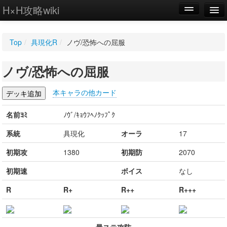
H×H攻略wiki
編集
Top
/
具現化R
/
ノヴ/恐怖への屈服
新規
ノヴ/恐怖への屈服
WIKI
設定
本キャラの他カード
名前ﾖﾐ
ﾉｳﾞ/ｷｮｳﾌﾍﾉｸｯﾌﾟｸ
系統
具現化
オーラ
17
初期攻
1380
初期防
2070
初期速
ボイス
なし
R
R+
R++
R+++