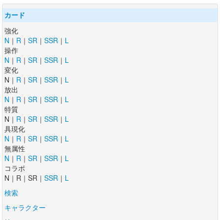
カード
強化
N
｜
R
｜
SR
｜
SSR
｜
L
操作
N
｜
R
｜
SR
｜
SSR
｜
L
変化
N｜
R
｜
SR
｜
SSR
｜
L
放出
N
｜
R
｜
SR
｜
SSR
｜
L
特質
N｜
R
｜
SR
｜
SSR
｜
L
具現化
N
｜
R
｜
SR
｜
SSR
｜
L
無属性
N
｜
R
｜
SR
｜
SSR
｜
L
コラボ
N｜R｜SR｜
SSR
｜
L
検索
キャラクター