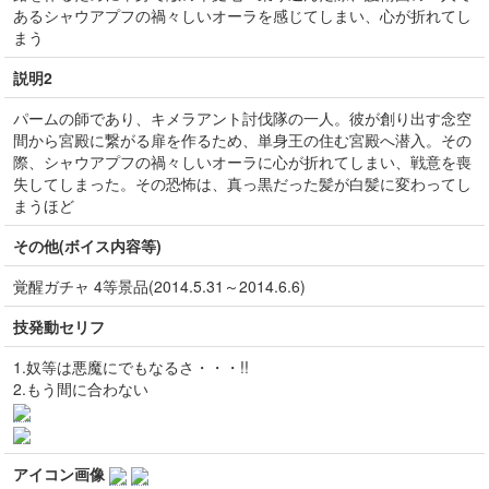
あるシャウアプフの禍々しいオーラを感じてしまい、心が折れてし
まう
説明2
パームの師であり、キメラアント討伐隊の一人。彼が創り出す念空
間から宮殿に繋がる扉を作るため、単身王の住む宮殿へ潜入。その
際、シャウアプフの禍々しいオーラに心が折れてしまい、戦意を喪
失してしまった。その恐怖は、真っ黒だった髪が白髪に変わってし
まうほど
その他(ボイス内容等)
覚醒ガチャ 4等景品(2014.5.31～2014.6.6)
技発動セリフ
1.奴等は悪魔にでもなるさ・・・!!
2.もう間に合わない
アイコン画像