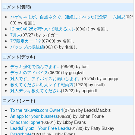
コメント(質問)
ハゲちゃまが、自虐ネタで、凄絶にすべった記念碑 六回忌
(02/
09) by 名無し
ID:bc940f25が苛ついて吼えるスレ
(09/21) by 名無し
7月末
(07/27) by タイガー
7/7限定カード？
(07/09) by 名無し
パッシブの抵抗値
(06/16) by 名無し
コメント(デッキ)
デッキ強化で悩んでます…
(08/08) by test
デッキのアドバイス
(06/30) by gccgkyft
対人です。アドバイスお願いします。
(01/04) by bngqqqr
教えてください対人レイド戦両方
(12/29) by nkeltjr
対人デッキ教えてください
(12/22) by epqdsdi
コメント(レート)
To the rakuwiki.com Owner!
(07/29) by LeadsMax.biz
An app for your business
(06/28) by Johan Fourie
Cnaqsmoi opher
(03/01) by Libby Evans
LeadsFly.biz - Your Free Leads
(01/30) by Patty Blakey
Dszqxbmfe
(12/14) by Libby Evans