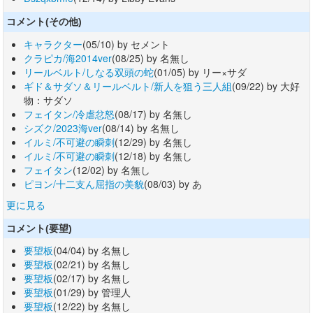
コメント(その他)
キャラクター
(05/10) by セメント
クラピカ/海2014ver
(08/25) by 名無し
リールベルト/しなる双頭の蛇
(01/05) by リー×サダ
ギド＆サダソ＆リールベルト/新人を狙う三人組
(09/22) by 大好
物：サダソ
フェイタン/冷虐忿怒
(08/17) by 名無し
シズク/2023海ver
(08/14) by 名無し
イルミ/不可避の瞬刺
(12/29) by 名無し
イルミ/不可避の瞬刺
(12/18) by 名無し
フェイタン
(12/02) by 名無し
ピヨン/十二支ん屈指の美貌
(08/03) by あ
更に見る
コメント(要望)
要望板
(04/04) by 名無し
要望板
(02/21) by 名無し
要望板
(02/17) by 名無し
要望板
(01/29) by 管理人
要望板
(12/22) by 名無し