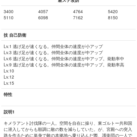
最ステ攻防
3400
4057
4764
5420
5110
6098
7162
8150
技 自己防衛
Lv.1 逃げ足が速くなる。仲間全体の速度が小アップ
Lv.3 逃げ足が速くなる。仲間全体の速度が中アップ
Lv.6 逃げ足が速くなる。仲間全体の速度が中アップ。発動率中
Lv.9 逃げ足が速くなる。仲間全体の速度が中アップ。発動率高
Lv.10
Lv.12
Lv.15
特性
説明1
キメラアント討伐隊の一人。空間を自在に操り、東ゴルトー共和国
に潜入してからも順調に敵の数を減らしていた。が、宮殿への突入
路を作るために単身で敵の本拠地へ乗り込んだ際、護衛団の一人で