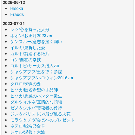
2026-06-12
Hisoka
Frauds
2023-07-31
レツ/心を持った人形
ネオン/お正月2023ver
ゲンスルー/意志を挫く闘い
イルミ/屈折した愛
カルト/窮追する紙片
ゴン/自在の拳技
コルトピ/サーカス潜入ver
シャウアプフ/王を導く参謀
シャウアプフ/ハロウィン2016ver
クロロ/蜘蛛の要
ヒソカ/匿名希望の手品師
ヒソカ/悪魔のハンター誕生
ダルツォルネ/直情的な頭領
ゼノ＆シルバ/暗殺者の矜持
ジン＆パリストン/飛び散る火花
モラウ＆ノヴ/会長へのプレゼント
ネテロ/戦端乃合掌
レオル/渦巻く大波