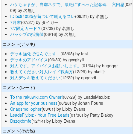
ハゲちゃまが、自虐ネタで、凄絶にすべった記念碑 六回忌
(02/
09) by 名無し
ID:bc940f25が苛ついて吼えるスレ
(09/21) by 名無し
7月末
(07/27) by タイガー
7/7限定カード？
(07/09) by 名無し
パッシブの抵抗値
(06/16) by 名無し
コメント(デッキ)
デッキ強化で悩んでます…
(08/08) by test
デッキのアドバイス
(06/30) by gccgkyft
対人です。アドバイスお願いします。
(01/04) by bngqqqr
教えてください対人レイド戦両方
(12/29) by nkeltjr
対人デッキ教えてください
(12/22) by epqdsdi
コメント(レート)
To the rakuwiki.com Owner!
(07/29) by LeadsMax.biz
An app for your business
(06/28) by Johan Fourie
Cnaqsmoi opher
(03/01) by Libby Evans
LeadsFly.biz - Your Free Leads
(01/30) by Patty Blakey
Dszqxbmfe
(12/14) by Libby Evans
コメント(その他)