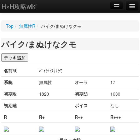
H×H攻略wiki
編集
Top
/
無属性R
/
パイク/まぬけなクモ
新規
パイク/まぬけなクモ
WIKI
設定
名前ﾖﾐ
ﾊﾟｲｸ/ﾏﾇｹﾅｸﾓ
系統
無属性
オーラ
17
初期攻
1820
初期防
1630
初期速
ボイス
なし
R
R+
R++
R+++