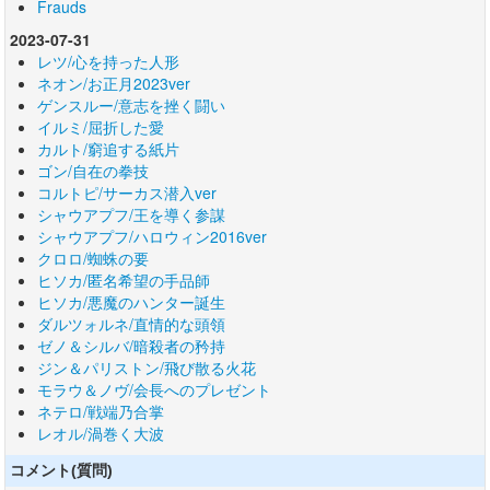
Frauds
2023-07-31
レツ/心を持った人形
ネオン/お正月2023ver
ゲンスルー/意志を挫く闘い
イルミ/屈折した愛
カルト/窮追する紙片
ゴン/自在の拳技
コルトピ/サーカス潜入ver
シャウアプフ/王を導く参謀
シャウアプフ/ハロウィン2016ver
クロロ/蜘蛛の要
ヒソカ/匿名希望の手品師
ヒソカ/悪魔のハンター誕生
ダルツォルネ/直情的な頭領
ゼノ＆シルバ/暗殺者の矜持
ジン＆パリストン/飛び散る火花
モラウ＆ノヴ/会長へのプレゼント
ネテロ/戦端乃合掌
レオル/渦巻く大波
コメント(質問)