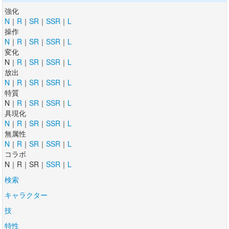
強化
N
｜
R
｜
SR
｜
SSR
｜
L
操作
N
｜
R
｜
SR
｜
SSR
｜
L
変化
N｜
R
｜
SR
｜
SSR
｜
L
放出
N
｜
R
｜
SR
｜
SSR
｜
L
特質
N｜
R
｜
SR
｜
SSR
｜
L
具現化
N
｜
R
｜
SR
｜
SSR
｜
L
無属性
N
｜
R
｜
SR
｜
SSR
｜
L
コラボ
N｜R｜SR｜
SSR
｜
L
検索
キャラクター
技
特性