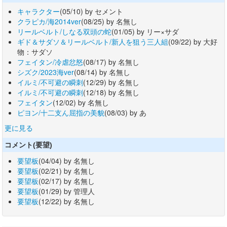
キャラクター
(05/10) by セメント
クラピカ/海2014ver
(08/25) by 名無し
リールベルト/しなる双頭の蛇
(01/05) by リー×サダ
ギド＆サダソ＆リールベルト/新人を狙う三人組
(09/22) by 大好
物：サダソ
フェイタン/冷虐忿怒
(08/17) by 名無し
シズク/2023海ver
(08/14) by 名無し
イルミ/不可避の瞬刺
(12/29) by 名無し
イルミ/不可避の瞬刺
(12/18) by 名無し
フェイタン
(12/02) by 名無し
ピヨン/十二支ん屈指の美貌
(08/03) by あ
更に見る
コメント(要望)
要望板
(04/04) by 名無し
要望板
(02/21) by 名無し
要望板
(02/17) by 名無し
要望板
(01/29) by 管理人
要望板
(12/22) by 名無し