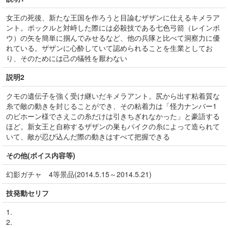
女王の死後、新たな王国を作ろうと目論むザザンに仕えるキメラア
ント。ポックルと対峙した際には必殺技である七色弓箭（レインボ
ウ）の矢を簡単に掴んでみせるなど、他の兵隊と比べて洞察力に優
れている。ザザンに心酔していて認められることを生業としてお
り、そのためには己の犠牲を厭わない
説明2
クモの遺伝子を強く受け継いだキメラアント。尻から出す粘着質な
糸で敵の動きを封じることができ、その粘着力は「怪力ナンバー1
のビホーン様でさえこの糸だけは引きちぎれなかった」と豪語する
ほど。新女王と自称するザザンの巣もパイクの糸によって造られて
いて、敵が忍び込んだ際の動きはすべて把握できる
その他(ボイス内容等)
幻影ガチャ 4等景品(2014.5.15～2014.5.21)
技発動セリフ
1.
2.