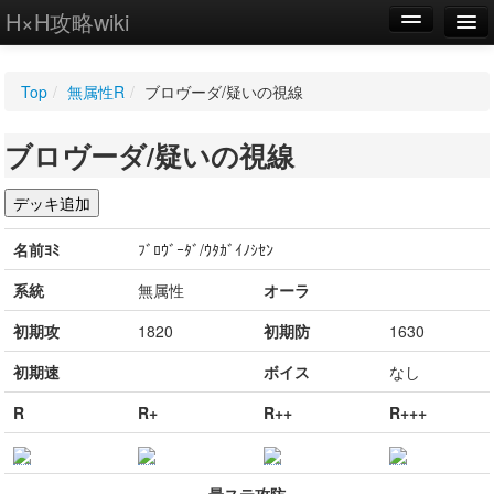
H×H攻略wiki
編集
Top
/
無属性R
/
ブロヴーダ/疑いの視線
新規
ブロヴーダ/疑いの視線
WIKI
設定
名前ﾖﾐ
ﾌﾞﾛｳﾞｰﾀﾞ/ｳﾀｶﾞｲﾉｼｾﾝ
系統
無属性
オーラ
初期攻
1820
初期防
1630
初期速
ボイス
なし
R
R+
R++
R+++