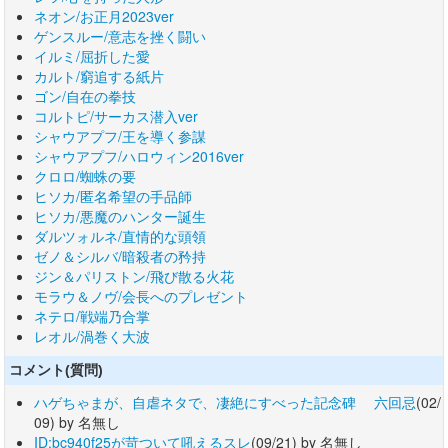
ネオン/お正月2023ver
ゲンスルー/意志を挫く闘い
イルミ/屈折した愛
カルト/窮追する紙片
ゴン/自在の拳技
コルトピ/サーカス潜入ver
シャウアプフ/王を導く参謀
シャウアプフ/ハロウィン2016ver
クロロ/蜘蛛の要
ヒソカ/匿名希望の手品師
ヒソカ/悪魔のハンター誕生
ダルツォルネ/直情的な頭領
ゼノ＆シルバ/暗殺者の矜持
ジン＆パリストン/飛び散る火花
モラウ＆ノヴ/会長へのプレゼント
ネテロ/戦端乃合掌
レオル/渦巻く大波
コメント(質問)
ハゲちゃまが、自虐ネタで、凄絶にすべった記念碑 六回忌
(02/
09) by 名無し
ID:bc940f25が苛ついて吼えるスレ
(09/21) by 名無し