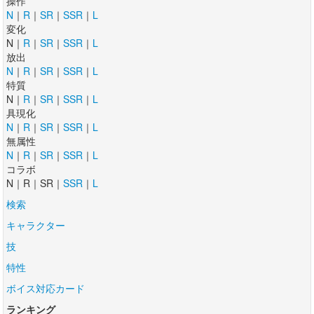
操作
N
｜
R
｜
SR
｜
SSR
｜
L
変化
N｜
R
｜
SR
｜
SSR
｜
L
放出
N
｜
R
｜
SR
｜
SSR
｜
L
特質
N｜
R
｜
SR
｜
SSR
｜
L
具現化
N
｜
R
｜
SR
｜
SSR
｜
L
無属性
N
｜
R
｜
SR
｜
SSR
｜
L
コラボ
N｜R｜SR｜
SSR
｜
L
検索
キャラクター
技
特性
ボイス対応カード
ランキング