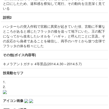
と口にしたため、違和感を察知して尾行。その動向を注意深く見て
いる
説明2
ハンターらの突入作戦で宮殿に異変が起きていた頃、言動に不審な
ところがあると感じたフラッタの後を追って地下にいた。王の配下
になってから改名したレオルを「ハギャ」と呼んだことに言及。そ
の反応から偽者であることを確信し、両手のハサミから放つ念弾で
フラッタの体を粉々にした
その他(ボイス内容等)
キメラアントガチャ 4等景品(2014.4.30～2014.5.7)
技発動セリフ
1.
2.
アイコン画像