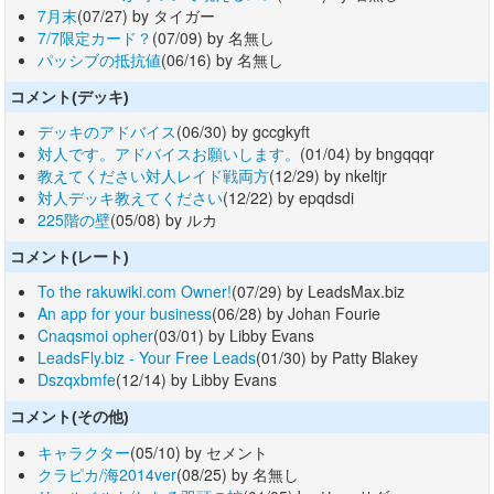
7月末
(07/27) by タイガー
7/7限定カード？
(07/09) by 名無し
パッシブの抵抗値
(06/16) by 名無し
コメント(デッキ)
デッキのアドバイス
(06/30) by gccgkyft
対人です。アドバイスお願いします。
(01/04) by bngqqqr
教えてください対人レイド戦両方
(12/29) by nkeltjr
対人デッキ教えてください
(12/22) by epqdsdi
225階の壁
(05/08) by ルカ
コメント(レート)
To the rakuwiki.com Owner!
(07/29) by LeadsMax.biz
An app for your business
(06/28) by Johan Fourie
Cnaqsmoi opher
(03/01) by Libby Evans
LeadsFly.biz - Your Free Leads
(01/30) by Patty Blakey
Dszqxbmfe
(12/14) by Libby Evans
コメント(その他)
キャラクター
(05/10) by セメント
クラピカ/海2014ver
(08/25) by 名無し