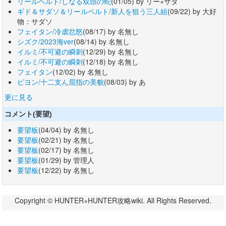
リールベルト/しなる双頭の蛇
(01/05) by リー×サダ
ギド＆サダソ＆リールベルト/新人を狙う三人組
(09/22) by 大好
物：サダソ
フェイタン/冷虐忿怒
(08/17) by 名無し
シズク/2023海ver
(08/14) by 名無し
イルミ/不可避の瞬刺
(12/29) by 名無し
イルミ/不可避の瞬刺
(12/18) by 名無し
フェイタン
(12/02) by 名無し
ピヨン/十二支ん屈指の美貌
(08/03) by あ
更に見る
コメント(要望)
要望板
(04/04) by 名無し
要望板
(02/21) by 名無し
要望板
(02/17) by 名無し
要望板
(01/29) by 管理人
要望板
(12/22) by 名無し
Copyright © HUNTER×HUNTER攻略wiki. All Rights Reserved.