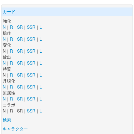
カード
強化
N
｜
R
｜
SR
｜
SSR
｜
L
操作
N
｜
R
｜
SR
｜
SSR
｜
L
変化
N｜
R
｜
SR
｜
SSR
｜
L
放出
N
｜
R
｜
SR
｜
SSR
｜
L
特質
N｜
R
｜
SR
｜
SSR
｜
L
具現化
N
｜
R
｜
SR
｜
SSR
｜
L
無属性
N
｜
R
｜
SR
｜
SSR
｜
L
コラボ
N｜R｜SR｜
SSR
｜
L
検索
キャラクター