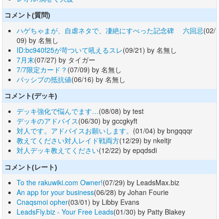
コメント(質問)
ハゲちゃまが、自虐ネタで、凄絶にすべった記念碑 六回忌
(02/
09) by 名無し
ID:bc940f25が苛ついて吼えるスレ
(09/21) by 名無し
7月末
(07/27) by タイガー
7/7限定カード？
(07/09) by 名無し
パッシブの抵抗値
(06/16) by 名無し
コメント(デッキ)
デッキ強化で悩んでます…
(08/08) by test
デッキのアドバイス
(06/30) by gccgkyft
対人です。アドバイスお願いします。
(01/04) by bngqqqr
教えてください対人レイド戦両方
(12/29) by nkeltjr
対人デッキ教えてください
(12/22) by epqdsdi
コメント(レート)
To the rakuwiki.com Owner!
(07/29) by LeadsMax.biz
An app for your business
(06/28) by Johan Fourie
Cnaqsmoi opher
(03/01) by Libby Evans
LeadsFly.biz - Your Free Leads
(01/30) by Patty Blakey