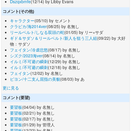
Dszqxbmfe
(12/14) by Libby Evans
コメント(その他)
キャラクター
(05/10) by セメント
クラピカ/海2014ver
(08/25) by 名無し
リールベルト/しなる双頭の蛇
(01/05) by リー×サダ
ギド＆サダソ＆リールベルト/新人を狙う三人組
(09/22) by 大好
物：サダソ
フェイタン/冷虐忿怒
(08/17) by 名無し
シズク/2023海ver
(08/14) by 名無し
イルミ/不可避の瞬刺
(12/29) by 名無し
イルミ/不可避の瞬刺
(12/18) by 名無し
フェイタン
(12/02) by 名無し
ピヨン/十二支ん屈指の美貌
(08/03) by あ
更に見る
コメント(要望)
要望板
(04/04) by 名無し
要望板
(02/21) by 名無し
要望板
(02/17) by 名無し
要望板
(01/29) by 管理人
要望板
(12/22) by 名無し