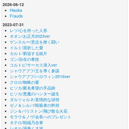
2026-06-12
Hisoka
Frauds
2023-07-31
レツ/心を持った人形
ネオン/お正月2023ver
ゲンスルー/意志を挫く闘い
イルミ/屈折した愛
カルト/窮追する紙片
ゴン/自在の拳技
コルトピ/サーカス潜入ver
シャウアプフ/王を導く参謀
シャウアプフ/ハロウィン2016ver
クロロ/蜘蛛の要
ヒソカ/匿名希望の手品師
ヒソカ/悪魔のハンター誕生
ダルツォルネ/直情的な頭領
ゼノ＆シルバ/暗殺者の矜持
ジン＆パリストン/飛び散る火花
モラウ＆ノヴ/会長へのプレゼント
ネテロ/戦端乃合掌
レオル/渦巻く大波