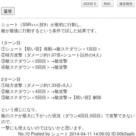
シュート（SSR+++,技9）が最初に行動し、
敵が最後に行動するという条件で試した結果です。
1ターン目
①シュート【暗い宿】発動→敵ステダウン＜1回目＞
②味方攻撃（ダメージ約1.07倍×シュート以外の4人）
③敵ステダウン＜2回目＞→敵攻撃
④敵ステダウン＜3回目＞→敵攻撃
2ターン目
①味方攻撃（ダメージ約1.33倍×5人）
②敵ステダウン＜4回目＞→敵攻撃
③敵ステダウン＜5回目＞→敵攻撃→【暗い宿】解除
という感じになり、
敵のステが最大に下がった状況（ダウン4回目,5回目）で攻撃できない
ので、
一撃にも使えないのではないかと思います。
No.10 Posted by シュート 2014-04-11 14:06:02 ID:00b3aafc