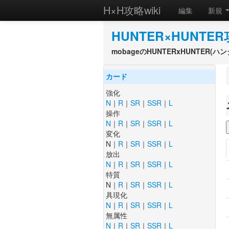
H×H攻略wiki
編集
新規
HUNTER×HUNTER
mobageのHUNTERxHUNTER
カード
強化
N
｜
R
｜
SR
｜
SSR
｜
L
操作
N
｜
R
｜
SR
｜
SSR
｜
L
変化
N｜
R
｜
SR
｜
SSR
｜
L
放出
N
｜
R
｜
SR
｜
SSR
｜
L
特質
N｜
R
｜
SR
｜
SSR
｜
L
具現化
N
｜
R
｜
SR
｜
SSR
｜
L
無属性
N
｜
R
｜
SR
｜
SSR
｜
L