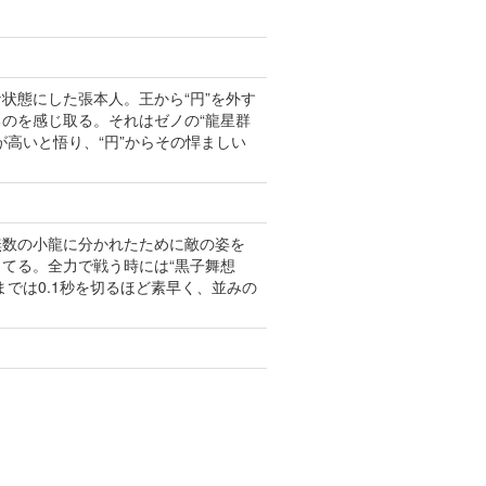
状態にした張本人。王から“円”を外す
のを感じ取る。それはゼノの“龍星群
高いと悟り、“円”からその悍ましい
無数の小龍に分かれたために敵の姿を
てる。全力で戦う時には“黒子舞想
では0.1秒を切るほど素早く、並みの