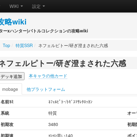
WIKI
設定
攻略wiki
(ハンターxハンター)バトルコレクションの攻略wiki
Top
/
特質SSR
/
ネフェルピトー/研ぎ澄まされた六感
ネフェルピトー/研ぎ澄まされた六感
本キャラの他カード
mobage
他プラットフォーム
名前ﾖﾐ
ﾈﾌｪﾙﾋﾟﾄｰ/ﾄｷﾞｽﾏｻﾚﾀﾛｯｶﾝ
系統
特質
オー
初期攻
3480
初期
初期速
やや早い140
ボイ