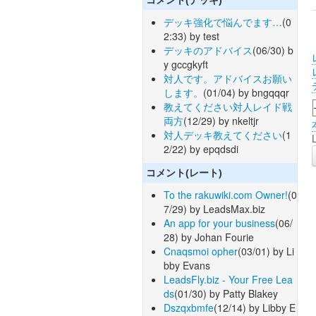
デッキ強化で悩んでます…
(0
2:33) by test
デッキのアドバイス
(06/30) b
y gccgkyft
対人です。アドバイスお願い
します。
(01/04) by bngqqqr
教えてください対人レイド戦
両方
(12/29) by nkeltjr
対人デッキ教えてください
(1
2/22) by epqdsdi
コメント(レート)
To the rakuwiki.com Owner!
(0
7/29) by LeadsMax.biz
An app for your business
(06/
28) by Johan Fourie
Cnaqsmoi opher
(03/01) by Li
bby Evans
LeadsFly.biz - Your Free Lea
ds
(01/30) by Patty Blakey
Dszqxbmfe
(12/14) by Libby E