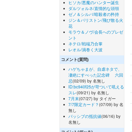
ヒソカ/悪魔のハンター誕生
ダルツォルネ/直情的な頭領
ゼノ＆シルバ/暗殺者の矜持
ジン＆パリストン/飛び散る火
花
モラウ＆ノヴ/会長へのプレゼ
ント
ネテロ/戦端乃合掌
レオル/渦巻く大波
コメント(質問)
ハゲちゃまが、自虐ネタで、
凄絶にすべった記念碑 六回
忌
(02/09) by 名無し
ID:bc940f25が苛ついて吼える
スレ
(09/21) by 名無し
7月末
(07/27) by タイガー
7/7限定カード？
(07/09) by 名
無し
パッシブの抵抗値
(06/16) by
名無し
コメント(デッキ)