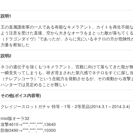
説明1
王の直属護衛軍の一人である有能なキメラアント。カイトを再生不能な
よう注意を受けた直後、空から大きなオーラをまとった敵が落ちてくる
（ドラゴンダイヴ）”であったが、さらに先にいるネテロの方が危険性が
力量を察知した
説明2
ネコの遺伝子を強くもつキメラアント。宮殿に向けて落ちてきた龍が
一瞬見失ってしまうも、研ぎ澄まされた第六感でネテロをすぐに探し当
（テレプシコーラ）”という念能力を発動させるが、その発動から攻撃ま
ハンターでは見定めることが難しい
その他(ボイス内容等)
クレイジースロットガチャ 特等・1等・2等景品(2014.3.1～2014.3.4)
mixi版オーラ32
攻撃4610→****,****,****,13640
防御3490→****,****,****,10300