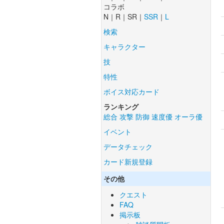
コラボ
N｜R｜SR｜
SSR
｜
L
検索
キャラクター
技
特性
ボイス対応カード
ランキング
総合
攻撃
防御
速度優
オーラ優
イベント
データチェック
カード新規登録
その他
クエスト
FAQ
掲示板