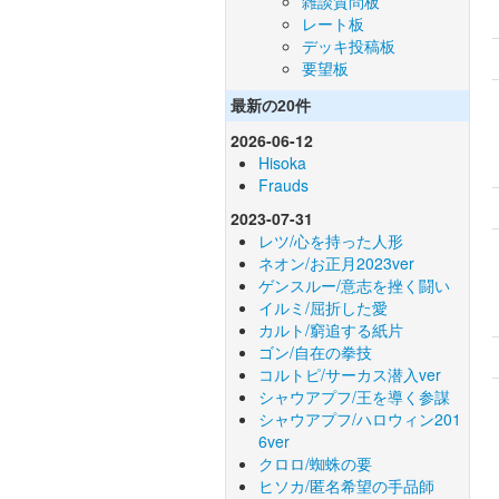
雑談質問板
レート板
デッキ投稿板
要望板
最新の20件
2026-06-12
Hisoka
Frauds
2023-07-31
レツ/心を持った人形
ネオン/お正月2023ver
ゲンスルー/意志を挫く闘い
イルミ/屈折した愛
カルト/窮追する紙片
ゴン/自在の拳技
コルトピ/サーカス潜入ver
シャウアプフ/王を導く参謀
シャウアプフ/ハロウィン201
6ver
クロロ/蜘蛛の要
ヒソカ/匿名希望の手品師