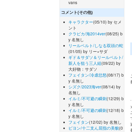
vans
コメント(その他)
キャラクター
(05/10) by セメ
ント
クラピカ/海2014ver
(08/25) b
y 名無し
リールベルト/しなる双頭の蛇
(01/05) by リー×サダ
ギド＆サダソ＆リールベルト/
新人を狙う三人組
(09/22) by
大好物：サダソ
フェイタン/冷虐忿怒
(08/17) b
y 名無し
シズク/2023海ver
(08/14) by
名無し
イルミ/不可避の瞬刺
(12/29) b
y 名無し
イルミ/不可避の瞬刺
(12/18) b
y 名無し
フェイタン
(12/02) by 名無し
ピヨン/十二支ん屈指の美貌
(0