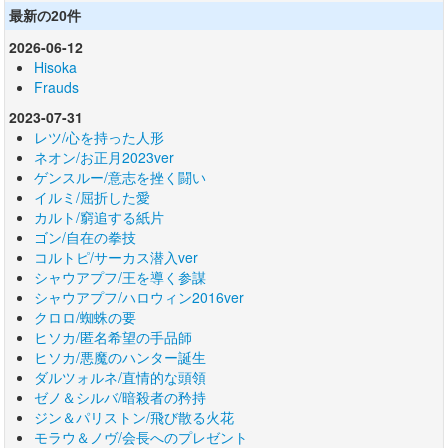
最新の20件
2026-06-12
Hisoka
Frauds
2023-07-31
レツ/心を持った人形
ネオン/お正月2023ver
ゲンスルー/意志を挫く闘い
イルミ/屈折した愛
カルト/窮追する紙片
ゴン/自在の拳技
コルトピ/サーカス潜入ver
シャウアプフ/王を導く参謀
シャウアプフ/ハロウィン2016ver
クロロ/蜘蛛の要
ヒソカ/匿名希望の手品師
ヒソカ/悪魔のハンター誕生
ダルツォルネ/直情的な頭領
ゼノ＆シルバ/暗殺者の矜持
ジン＆パリストン/飛び散る火花
モラウ＆ノヴ/会長へのプレゼント