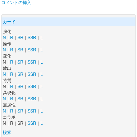
コメントの挿入
カード
強化
N
｜
R
｜
SR
｜
SSR
｜
L
操作
N
｜
R
｜
SR
｜
SSR
｜
L
変化
N｜
R
｜
SR
｜
SSR
｜
L
放出
N
｜
R
｜
SR
｜
SSR
｜
L
特質
N｜
R
｜
SR
｜
SSR
｜
L
具現化
N
｜
R
｜
SR
｜
SSR
｜
L
無属性
N
｜
R
｜
SR
｜
SSR
｜
L
コラボ
N｜R｜SR｜
SSR
｜
L
検索