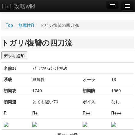
H×H攻略wiki
編集
Top
/
無属性R
/
トガリ/復讐の四刀流
新規
トガリ/復讐の四刀流
WIKI
設定
名前ﾖﾐ
ﾄｶﾞﾘ/ﾌｸｼｭｳﾉｼﾄｳﾘｭｳ
系統
無属性
オーラ
16
初期攻
1740
初期防
1560
初期速
とても遅い70
ボイス
なし
R
R+
R++
R+++