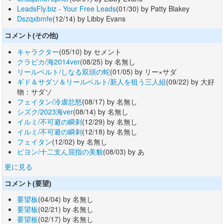
LeadsFly.biz - Your Free Leads
(01/30) by Patty Blakey
Dszqxbmfe
(12/14) by Libby Evans
コメント(その他)
キャラクター
(05/10) by セメント
クラピカ/海2014ver
(08/25) by 名無し
リールベルト/しなる双頭の蛇
(01/05) by リー×サダ
ギド＆サダソ＆リールベルト/新人を狙う三人組
(09/22) by 大好
物：サダソ
フェイタン/冷虐忿怒
(08/17) by 名無し
シズク/2023海ver
(08/14) by 名無し
イルミ/不可避の瞬刺
(12/29) by 名無し
イルミ/不可避の瞬刺
(12/18) by 名無し
フェイタン
(12/02) by 名無し
ピヨン/十二支ん屈指の美貌
(08/03) by あ
更に見る
コメント(要望)
要望板
(04/04) by 名無し
要望板
(02/21) by 名無し
要望板
(02/17) by 名無し