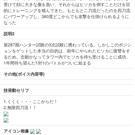
受けて顔に大きな傷を負い、それからはヒソカを倒すことだけを目
的にトレーニングを積んできた。もともと二刀流だったのを四刀流
にパワーアップし、360度どこからでも攻撃を仕掛けられるように
なった
説明2
第287期ハンター試験の3次試験に携わっている。しかしこのポジシ
ョンをゲットした本当の目的は、前年にやられたヒソカに復讐をす
るため。念願かなってタワー内でヒソカを待ち受けることに成功。
1年間待ち望んだ1対1のバトルがついに始まる
その他(ボイス内容等)
技発動セリフ
1.くくく・・・ここからだ！
2.無限四刀流！！
アイコン画像