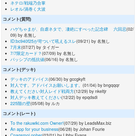
ネテロ/戦端乃合掌
レオル/渦巻く大波
コメント(質問)
ハゲちゃまが、自虐ネタで、凄絶にすべった記念碑 六回忌
(02/
09) by 名無し
ID:bc940f25が苛ついて吼えるスレ
(09/21) by 名無し
7月末
(07/27) by タイガー
7/7限定カード？
(07/09) by 名無し
パッシブの抵抗値
(06/16) by 名無し
コメント(デッキ)
デッキのアドバイス
(06/30) by gccgkyft
対人です。アドバイスお願いします。
(01/04) by bngqqqr
教えてください対人レイド戦両方
(12/29) by nkeltjr
対人デッキ教えてください
(12/22) by epqdsdi
225階の壁
(05/08) by ルカ
コメント(レート)
To the rakuwiki.com Owner!
(07/29) by LeadsMax.biz
An app for your business
(06/28) by Johan Fourie
Cnaqsmoi opher
(03/01) by Libby Evans