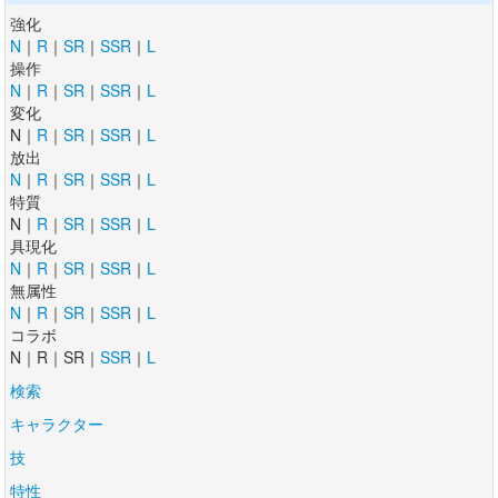
強化
N
｜
R
｜
SR
｜
SSR
｜
L
操作
N
｜
R
｜
SR
｜
SSR
｜
L
変化
N｜
R
｜
SR
｜
SSR
｜
L
放出
N
｜
R
｜
SR
｜
SSR
｜
L
特質
N｜
R
｜
SR
｜
SSR
｜
L
具現化
N
｜
R
｜
SR
｜
SSR
｜
L
無属性
N
｜
R
｜
SR
｜
SSR
｜
L
コラボ
N｜R｜SR｜
SSR
｜
L
検索
キャラクター
技
特性