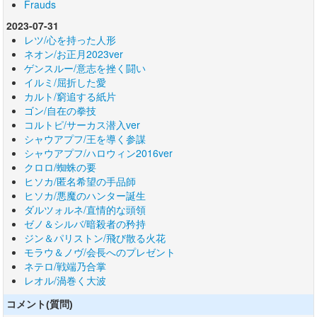
Frauds
2023-07-31
レツ/心を持った人形
ネオン/お正月2023ver
ゲンスルー/意志を挫く闘い
イルミ/屈折した愛
カルト/窮追する紙片
ゴン/自在の拳技
コルトピ/サーカス潜入ver
シャウアプフ/王を導く参謀
シャウアプフ/ハロウィン2016ver
クロロ/蜘蛛の要
ヒソカ/匿名希望の手品師
ヒソカ/悪魔のハンター誕生
ダルツォルネ/直情的な頭領
ゼノ＆シルバ/暗殺者の矜持
ジン＆パリストン/飛び散る火花
モラウ＆ノヴ/会長へのプレゼント
ネテロ/戦端乃合掌
レオル/渦巻く大波
コメント(質問)