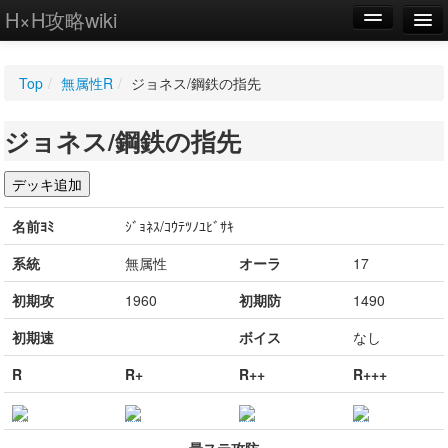
H×H攻略wiki
編集
Top
/
無属性R
/
ジョネス/鋼鉄の指先
新規
ジョネス/鋼鉄の指先
WIKI
設定
名前ﾖﾐ
ｼﾞｮﾈｽ/ｺｳﾃﾂﾉﾕﾋﾞｻｷ
系統
無属性
オーラ
17
初期攻
1960
初期防
1490
初期速
ボイス
なし
R
R+
R++
R+++