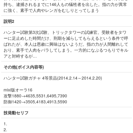
持ち、逮捕されるまでに146人もの犠牲者を出した。指の力が異常
に強く、素手で人肉やレンガをむしりとってしまう
説明2
ハンター試験第3次試験、トリックタワーの試練官。受験者をタワ
ーに足止めした時間だけ、刑期を減らしてもらえるという条件で呼
ばれたが、本人は恩赦に興味はないようだ。指の力が人間離れして
おり、素手で人肉をバラしてしまう。一方的になぶるつもりでキル
アと対峙するが…
その他(ボイス内容等)
ハンター試験ガチャ 4等景品(2014.2.14～2014.2.20)
mixi版オーラ16
攻撃1880→4635,5531,6495,7390
防御1420→3505,4183,4913,5590
技発動セリフ
1.
2.