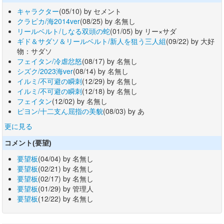
キャラクター
(05/10) by セメント
クラピカ/海2014ver
(08/25) by 名無し
リールベルト/しなる双頭の蛇
(01/05) by リー×サダ
ギド＆サダソ＆リールベルト/新人を狙う三人組
(09/22) by 大好
物：サダソ
フェイタン/冷虐忿怒
(08/17) by 名無し
シズク/2023海ver
(08/14) by 名無し
イルミ/不可避の瞬刺
(12/29) by 名無し
イルミ/不可避の瞬刺
(12/18) by 名無し
フェイタン
(12/02) by 名無し
ピヨン/十二支ん屈指の美貌
(08/03) by あ
更に見る
コメント(要望)
要望板
(04/04) by 名無し
要望板
(02/21) by 名無し
要望板
(02/17) by 名無し
要望板
(01/29) by 管理人
要望板
(12/22) by 名無し