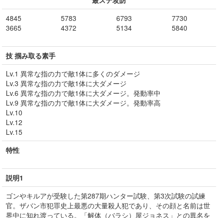
最ステ攻防
4845
5783
6793
7730
3665
4372
5134
5840
技 掴み取る素手
Lv.1 異常な指の力で敵1体に多くのダメージ
Lv.3 異常な指の力で敵1体に大ダメージ
Lv.6 異常な指の力で敵1体に大ダメージ。発動率中
Lv.9 異常な指の力で敵1体に大ダメージ。発動率高
Lv.10
Lv.12
Lv.15
特性
説明1
ゴンやキルアが受験した第287期ハンター試験、第3次試験の試練
官。ザバン市犯罪史上最悪の大量殺人犯であり、その顔と名前は世
界中に知れ渡っている。「解体（バラシ）屋ジョネス」との異名を