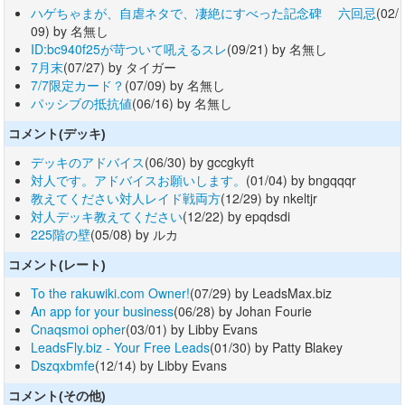
ハゲちゃまが、自虐ネタで、凄絶にすべった記念碑 六回忌
(02/
09) by 名無し
ID:bc940f25が苛ついて吼えるスレ
(09/21) by 名無し
7月末
(07/27) by タイガー
7/7限定カード？
(07/09) by 名無し
パッシブの抵抗値
(06/16) by 名無し
コメント(デッキ)
デッキのアドバイス
(06/30) by gccgkyft
対人です。アドバイスお願いします。
(01/04) by bngqqqr
教えてください対人レイド戦両方
(12/29) by nkeltjr
対人デッキ教えてください
(12/22) by epqdsdi
225階の壁
(05/08) by ルカ
コメント(レート)
To the rakuwiki.com Owner!
(07/29) by LeadsMax.biz
An app for your business
(06/28) by Johan Fourie
Cnaqsmoi opher
(03/01) by Libby Evans
LeadsFly.biz - Your Free Leads
(01/30) by Patty Blakey
Dszqxbmfe
(12/14) by Libby Evans
コメント(その他)