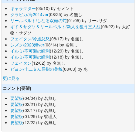
キャラクター
(05/10) by セメント
クラピカ/海2014ver
(08/25) by 名無し
リールベルト/しなる双頭の蛇
(01/05) by リー×サダ
ギド＆サダソ＆リールベルト/新人を狙う三人組
(09/22) by 大好
物：サダソ
フェイタン/冷虐忿怒
(08/17) by 名無し
シズク/2023海ver
(08/14) by 名無し
イルミ/不可避の瞬刺
(12/29) by 名無し
イルミ/不可避の瞬刺
(12/18) by 名無し
フェイタン
(12/02) by 名無し
ピヨン/十二支ん屈指の美貌
(08/03) by あ
更に見る
コメント(要望)
要望板
(04/04) by 名無し
要望板
(02/21) by 名無し
要望板
(02/17) by 名無し
要望板
(01/29) by 管理人
要望板
(12/22) by 名無し