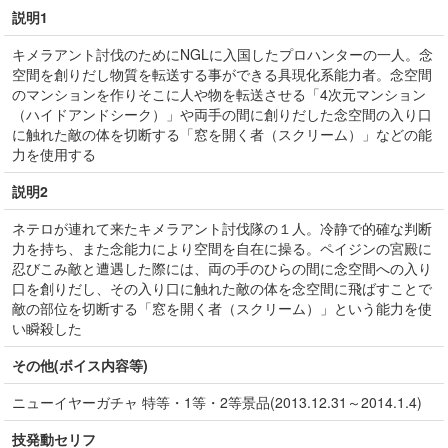
説明1
キメラアント討伐のためにNGLに入国したプロハンターの一人。念
空間を創りだし物質を転送する事ができる具現化系能力者。念空間
のマンションを作りそこに人や物を転送させる「4次元マンション
（ハイドアンドシーク）」や両手の間に創りだした念空間の入り口
に触れた敵の体を切断する「窓を開く者（スクリーム）」などの能
力を使用する
説明2
ネテロが連れて来たキメラアント討伐隊の１人。冷静で的確な判断
力を持ち、また念能力により空間を自在に操る。ペイジンの宮殿に
忍びこみ敵と遭遇した際には、両の手のひらの間に念空間への入り
口を創りだし、その入り口に触れた敵の体を念空間に飛ばすことで
敵の部位を切断する「窓を開く者（スクリーム）」という能力を使
い瞬殺した
その他(ボイス内容等)
ニューイヤーガチャ 特等・1等・2等景品(2013.12.31～2014.1.4)
技発動セリフ