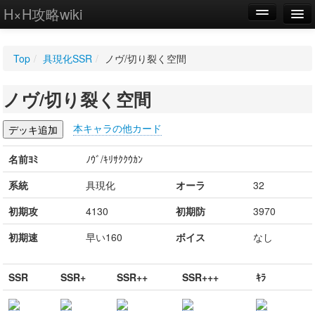
H×H攻略wiki
編集
Top
/
具現化SSR
/
ノヴ/切り裂く空間
新規
ノヴ/切り裂く空間
WIKI
設定
本キャラの他カード
名前ﾖﾐ
ﾉｳﾞ/ｷﾘｻｸｸｳｶﾝ
系統
具現化
オーラ
32
初期攻
4130
初期防
3970
初期速
早い160
ボイス
なし
SSR
SSR+
SSR++
SSR+++
ｷﾗ