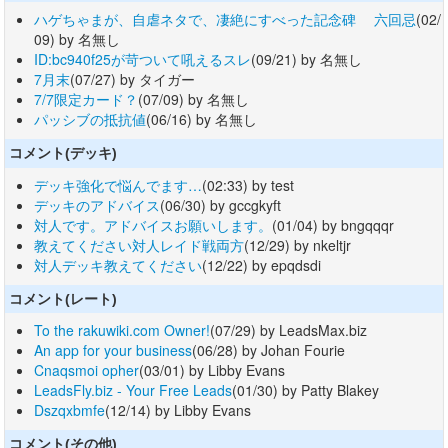
ハゲちゃまが、自虐ネタで、凄絶にすべった記念碑 六回忌
(02/
09) by 名無し
ID:bc940f25が苛ついて吼えるスレ
(09/21) by 名無し
7月末
(07/27) by タイガー
7/7限定カード？
(07/09) by 名無し
パッシブの抵抗値
(06/16) by 名無し
コメント(デッキ)
デッキ強化で悩んでます…
(02:33) by test
デッキのアドバイス
(06/30) by gccgkyft
対人です。アドバイスお願いします。
(01/04) by bngqqqr
教えてください対人レイド戦両方
(12/29) by nkeltjr
対人デッキ教えてください
(12/22) by epqdsdi
コメント(レート)
To the rakuwiki.com Owner!
(07/29) by LeadsMax.biz
An app for your business
(06/28) by Johan Fourie
Cnaqsmoi opher
(03/01) by Libby Evans
LeadsFly.biz - Your Free Leads
(01/30) by Patty Blakey
Dszqxbmfe
(12/14) by Libby Evans
コメント(その他)