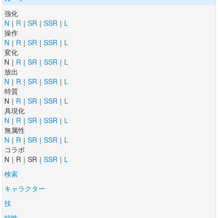
強化
N
｜
R
｜
SR
｜
SSR
｜
L
操作
N
｜
R
｜
SR
｜
SSR
｜
L
変化
N｜
R
｜
SR
｜
SSR
｜
L
放出
N
｜
R
｜
SR
｜
SSR
｜
L
特質
N｜
R
｜
SR
｜
SSR
｜
L
具現化
N
｜
R
｜
SR
｜
SSR
｜
L
無属性
N
｜
R
｜
SR
｜
SSR
｜
L
コラボ
N｜R｜SR｜
SSR
｜
L
検索
キャラクター
技
特性