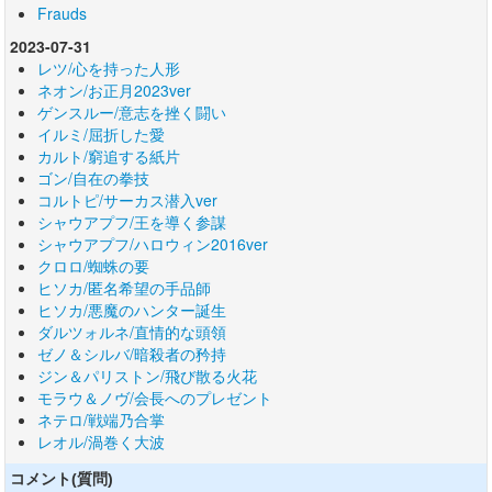
Frauds
2023-07-31
レツ/心を持った人形
ネオン/お正月2023ver
ゲンスルー/意志を挫く闘い
イルミ/屈折した愛
カルト/窮追する紙片
ゴン/自在の拳技
コルトピ/サーカス潜入ver
シャウアプフ/王を導く参謀
シャウアプフ/ハロウィン2016ver
クロロ/蜘蛛の要
ヒソカ/匿名希望の手品師
ヒソカ/悪魔のハンター誕生
ダルツォルネ/直情的な頭領
ゼノ＆シルバ/暗殺者の矜持
ジン＆パリストン/飛び散る火花
モラウ＆ノヴ/会長へのプレゼント
ネテロ/戦端乃合掌
レオル/渦巻く大波
コメント(質問)