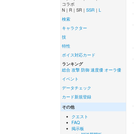
コラボ
N｜R｜SR｜
SSR
｜
L
検索
キャラクター
技
特性
ボイス対応カード
ランキング
総合
攻撃
防御
速度優
オーラ優
イベント
データチェック
カード新規登録
その他
クエスト
FAQ
掲示板