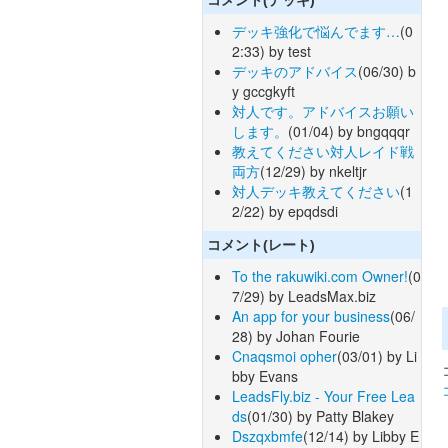
デッキ強化で悩んでます…
(0
2:33) by test
デッキのアドバイス
(06/30) b
y gccgkyft
対人です。アドバイスお願い
します。
(01/04) by bngqqqr
教えてください対人レイド戦
両方
(12/29) by nkeltjr
対人デッキ教えてください
(1
2/22) by epqdsdi
コメント(レート)
To the rakuwiki.com Owner!
(0
7/29) by LeadsMax.biz
An app for your business
(06/
28) by Johan Fourie
Cnaqsmoi opher
(03/01) by Li
bby Evans
LeadsFly.biz - Your Free Lea
ds
(01/30) by Patty Blakey
Dszqxbmfe
(12/14) by Libby E