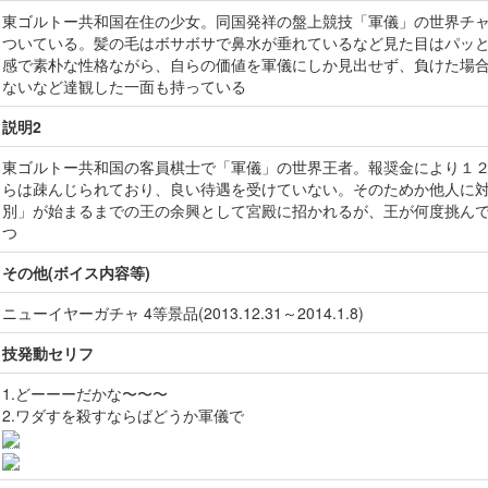
東ゴルトー共和国在住の少女。同国発祥の盤上競技「軍儀」の世界チ
ついている。髪の毛はボサボサで鼻水が垂れているなど見た目はパッ
感で素朴な性格ながら、自らの価値を軍儀にしか見出せず、負けた場
ないなど達観した一面も持っている
説明2
東ゴルトー共和国の客員棋士で「軍儀」の世界王者。報奨金により１
らは疎んじられており、良い待遇を受けていない。そのためか他人に
別」が始まるまでの王の余興として宮殿に招かれるが、王が何度挑ん
つ
その他(ボイス内容等)
ニューイヤーガチャ 4等景品(2013.12.31～2014.1.8)
技発動セリフ
1.どーーーだかな〜〜〜
2.ワダすを殺すならばどうか軍儀で