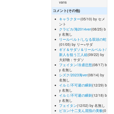
vans
コメント(その他)
キャラクター
(05/10) by セメ
ント
クラピカ/海2014ver
(08/25) b
y 名無し
リールベルト/しなる双頭の蛇
(01/05) by リー×サダ
ギド＆サダソ＆リールベルト/
新人を狙う三人組
(09/22) by
大好物：サダソ
フェイタン/冷虐忿怒
(08/17) b
y 名無し
シズク/2023海ver
(08/14) by
名無し
イルミ/不可避の瞬刺
(12/29) b
y 名無し
イルミ/不可避の瞬刺
(12/18) b
y 名無し
フェイタン
(12/02) by 名無し
ピヨン/十二支ん屈指の美貌
(0