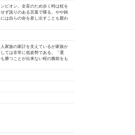
ャンピオン。全盲のため歩く時は杖を
とせず訛りのある言葉で喋る。やや鈍
合には自らの命を差し出すことも厭わ
２人家族の家計を支えているが家族か
対しては非常に低姿勢である。「選
でも勝つことが出来ない程の腕前をも