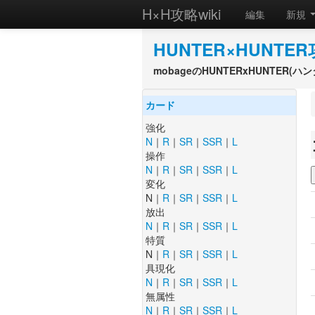
H×H攻略wiki
編集
新規
HUNTER×HUNTER
mobageのHUNTERxHUNTER
カード
強化
N
｜
R
｜
SR
｜
SSR
｜
L
操作
N
｜
R
｜
SR
｜
SSR
｜
L
変化
N｜
R
｜
SR
｜
SSR
｜
L
放出
N
｜
R
｜
SR
｜
SSR
｜
L
特質
N｜
R
｜
SR
｜
SSR
｜
L
具現化
N
｜
R
｜
SR
｜
SSR
｜
L
無属性
N
｜
R
｜
SR
｜
SSR
｜
L