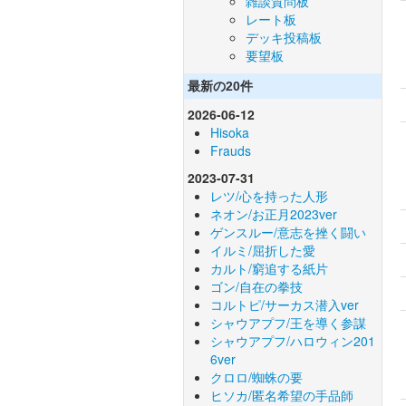
雑談質問板
レート板
デッキ投稿板
要望板
最新の20件
2026-06-12
Hisoka
Frauds
2023-07-31
レツ/心を持った人形
ネオン/お正月2023ver
ゲンスルー/意志を挫く闘い
イルミ/屈折した愛
カルト/窮追する紙片
ゴン/自在の拳技
コルトピ/サーカス潜入ver
シャウアプフ/王を導く参謀
シャウアプフ/ハロウィン201
6ver
クロロ/蜘蛛の要
ヒソカ/匿名希望の手品師