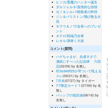
ヒソカ/悪魔のハンター誕生
ダルツォルネ/直情的な頭領
ゼノ＆シルバ/暗殺者の矜持
ジン＆パリストン/飛び散る火
花
モラウ＆ノヴ/会長へのプレゼ
ント
ネテロ/戦端乃合掌
レオル/渦巻く大波
コメント(質問)
ハゲちゃまが、自虐ネタで、
凄絶にすべった記念碑 六回
忌
(02/09) by 名無し
ID:bc940f25が苛ついて吼える
スレ
(09/21) by 名無し
7月末
(07/27) by タイガー
7/7限定カード？
(07/09) by 名
無し
パッシブの抵抗値
(06/16) by
名無し
コメント(デッキ)