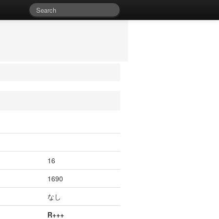
16
1690
なし
R+++