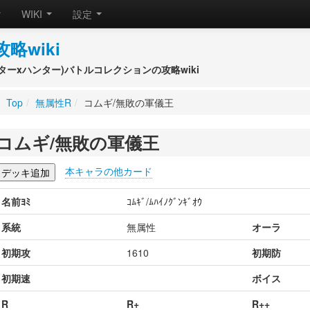
WIKI
設定
攻略wiki
(ハンターxハンター)バトルコレクションの攻略wiki
Top
/
無属性R
/
コムギ/無敗の軍儀王
コムギ/無敗の軍儀王
本キャラの他カード
名前ﾖﾐ
ｺﾑｷﾞ/ﾑﾊｲﾉｸﾞﾝｷﾞｵｳ
系統
無属性
オーラ
初期攻
1610
初期防
初期速
ボイス
R
R+
R++