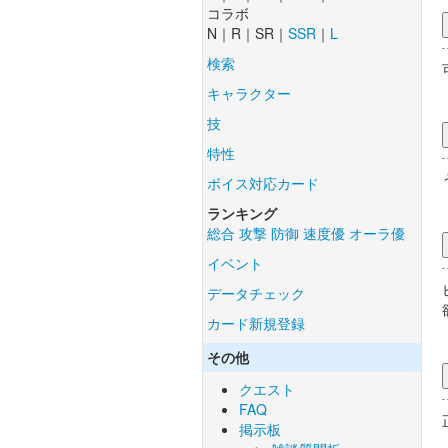
コラボ
N｜R｜SR｜
SSR
｜
L
検索
キャラクター
技
特性
ボイス対応カード
ランキング
総合
攻撃
防御
速度優
オーラ優
イベント
データチェック
カード新規登録
その他
クエスト
FAQ
掲示板