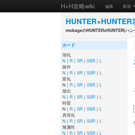
H×H攻略wiki
編集
新規
HUNTER×HUNTER
mobageのHUNTERxHUNTER
カード
強化
N
｜
R
｜
SR
｜
SSR
｜
L
操作
N
｜
R
｜
SR
｜
SSR
｜
L
変化
N｜
R
｜
SR
｜
SSR
｜
L
放出
N
｜
R
｜
SR
｜
SSR
｜
L
特質
N｜
R
｜
SR
｜
SSR
｜
L
具現化
N
｜
R
｜
SR
｜
SSR
｜
L
無属性
N
｜
R
｜
SR
｜
SSR
｜
L