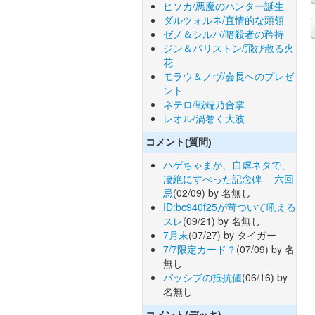
ヒソカ/悪魔のハンター誕生
ダルツォルネ/直情的な頭領
ゼノ＆シルバ/暗殺者の矜持
ジン＆パリストン/飛び散る火
花
モラウ＆ノヴ/会長へのプレゼ
ント
ネテロ/戦端乃合掌
レオル/渦巻く大波
コメント(質問)
ハゲちゃまが、自虐ネタで、
凄絶にすべった記念碑 六回
忌
(02/09) by 名無し
ID:bc940f25が苛ついて吼える
スレ
(09/21) by 名無し
7月末
(07/27) by タイガー
7/7限定カード？
(07/09) by 名
無し
パッシブの抵抗値
(06/16) by
名無し
コメント(デッキ)