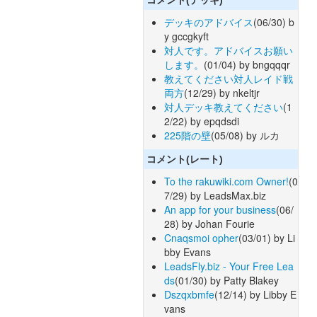
デッキのアドバイス
(06/30) b
y gccgkyft
対人です。アドバイスお願い
します。
(01/04) by bngqqqr
教えてください対人レイド戦
両方
(12/29) by nkeltjr
対人デッキ教えてください
(1
2/22) by epqdsdi
225階の壁
(05/08) by ルカ
コメント(レート)
To the rakuwiki.com Owner!
(0
7/29) by LeadsMax.biz
An app for your business
(06/
28) by Johan Fourie
Cnaqsmoi opher
(03/01) by Li
bby Evans
LeadsFly.biz - Your Free Lea
ds
(01/30) by Patty Blakey
Dszqxbmfe
(12/14) by Libby E
vans