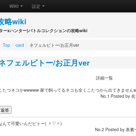
WIKI
設定
攻略wiki
(ハンターxハンター)バトルコレクションの攻略wiki
Top
/
card
/
ネフェルピトー/お正月ver
ネフェルピトー/お正月ver
詳細一覧
こたつネコかwwwww 家で飼ってるネコも全くこたつから出てきません
No.1 Posted by 名
なんて可愛いんだピトー( 〃▽〃)
No.2 Posted by 表裏一