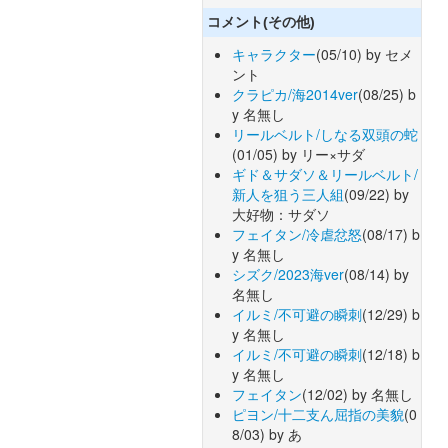
コメント(その他)
キャラクター
(05/10) by セメ
ント
クラピカ/海2014ver
(08/25) b
y 名無し
リールベルト/しなる双頭の蛇
(01/05) by リー×サダ
ギド＆サダソ＆リールベルト/
新人を狙う三人組
(09/22) by
大好物：サダソ
フェイタン/冷虐忿怒
(08/17) b
y 名無し
シズク/2023海ver
(08/14) by
名無し
イルミ/不可避の瞬刺
(12/29) b
y 名無し
イルミ/不可避の瞬刺
(12/18) b
y 名無し
フェイタン
(12/02) by 名無し
ピヨン/十二支ん屈指の美貌
(0
8/03) by あ