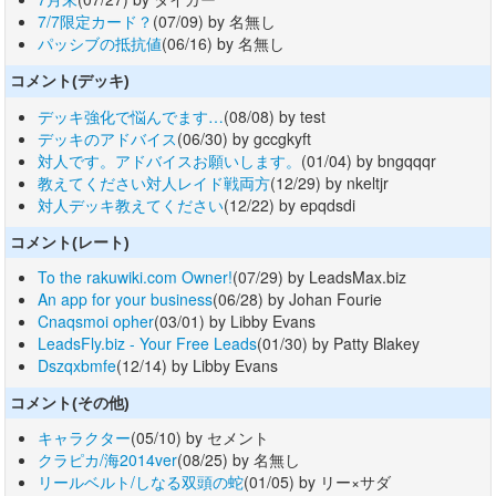
7/7限定カード？
(07/09) by 名無し
パッシブの抵抗値
(06/16) by 名無し
コメント(デッキ)
デッキ強化で悩んでます…
(08/08) by test
デッキのアドバイス
(06/30) by gccgkyft
対人です。アドバイスお願いします。
(01/04) by bngqqqr
教えてください対人レイド戦両方
(12/29) by nkeltjr
対人デッキ教えてください
(12/22) by epqdsdi
コメント(レート)
To the rakuwiki.com Owner!
(07/29) by LeadsMax.biz
An app for your business
(06/28) by Johan Fourie
Cnaqsmoi opher
(03/01) by Libby Evans
LeadsFly.biz - Your Free Leads
(01/30) by Patty Blakey
Dszqxbmfe
(12/14) by Libby Evans
コメント(その他)
キャラクター
(05/10) by セメント
クラピカ/海2014ver
(08/25) by 名無し
リールベルト/しなる双頭の蛇
(01/05) by リー×サダ