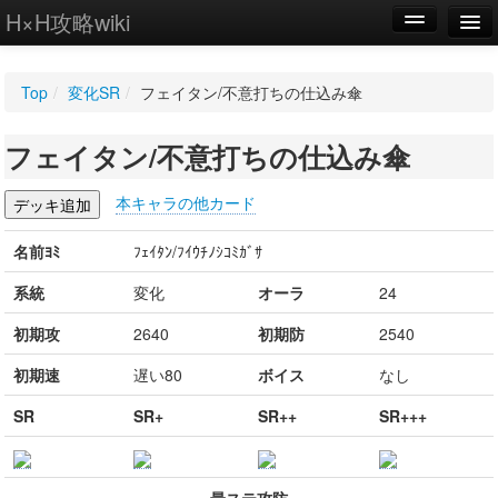
H×H攻略wiki
編集
Top
/
変化SR
/
フェイタン/不意打ちの仕込み傘
新規
フェイタン/不意打ちの仕込み傘
WIKI
設定
本キャラの他カード
名前ﾖﾐ
ﾌｪｲﾀﾝ/ﾌｲｳﾁﾉｼｺﾐｶﾞｻ
系統
変化
オーラ
24
初期攻
2640
初期防
2540
初期速
遅い80
ボイス
なし
SR
SR+
SR++
SR+++