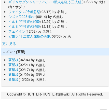
ギド＆サダソ＆リールベルト/新人を狙う三人組
(09/22) by 大好
物：サダソ
フェイタン/冷虐忿怒
(08/17) by 名無し
シズク/2023海ver
(08/14) by 名無し
イルミ/不可避の瞬刺
(12/29) by 名無し
イルミ/不可避の瞬刺
(12/18) by 名無し
フェイタン
(12/02) by 名無し
ピヨン/十二支ん屈指の美貌
(08/03) by あ
更に見る
コメント(要望)
要望板
(04/04) by 名無し
要望板
(02/21) by 名無し
要望板
(02/17) by 名無し
要望板
(01/29) by 管理人
要望板
(12/22) by 名無し
Copyright © HUNTER×HUNTER攻略wiki. All Rights Reserved.