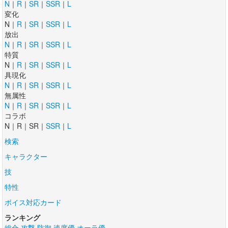
N
｜
R
｜
SR
｜
SSR
｜
L
変化
N｜
R
｜
SR
｜
SSR
｜
L
放出
N
｜
R
｜
SR
｜
SSR
｜
L
特質
N｜
R
｜
SR
｜
SSR
｜
L
具現化
N
｜
R
｜
SR
｜
SSR
｜
L
無属性
N
｜
R
｜
SR
｜
SSR
｜
L
コラボ
N｜R｜SR｜
SSR
｜
L
検索
キャラクター
技
特性
ボイス対応カード
ランキング
総合
攻撃
防御
速度優
オーラ優