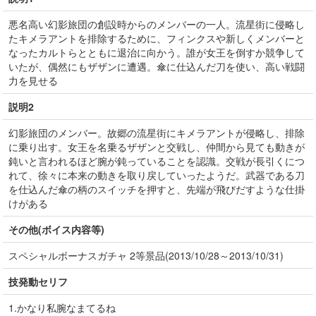
悪名高い幻影旅団の創設時からのメンバーの一人。流星街に侵略し
たキメラアントを排除するために、フィンクスや新しくメンバーと
なったカルトらとともに退治に向かう。誰が女王を倒すか競争して
いたが、偶然にもザザンに遭遇。傘に仕込んだ刀を使い、高い戦闘
力を見せる
説明2
幻影旅団のメンバー。故郷の流星街にキメラアントが侵略し、排除
に乗り出す。女王を名乗るザザンと交戦し、仲間から見ても動きが
鈍いと言われるほど腕が鈍っていることを認識。交戦が長引くにつ
れて、徐々に本来の動きを取り戻していったようだ。武器である刀
を仕込んだ傘の柄のスイッチを押すと、先端が飛びだすような仕掛
けがある
その他(ボイス内容等)
スペシャルボーナスガチャ 2等景品(2013/10/28～2013/10/31)
技発動セリフ
1.かなり私腕なまてるね