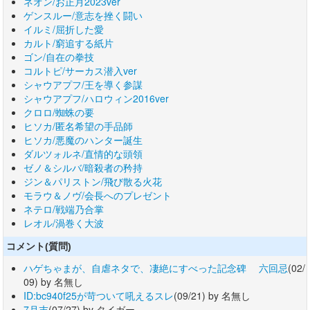
ネオン/お正月2023ver
ゲンスルー/意志を挫く闘い
イルミ/屈折した愛
カルト/窮追する紙片
ゴン/自在の拳技
コルトピ/サーカス潜入ver
シャウアプフ/王を導く参謀
シャウアプフ/ハロウィン2016ver
クロロ/蜘蛛の要
ヒソカ/匿名希望の手品師
ヒソカ/悪魔のハンター誕生
ダルツォルネ/直情的な頭領
ゼノ＆シルバ/暗殺者の矜持
ジン＆パリストン/飛び散る火花
モラウ＆ノヴ/会長へのプレゼント
ネテロ/戦端乃合掌
レオル/渦巻く大波
コメント(質問)
ハゲちゃまが、自虐ネタで、凄絶にすべった記念碑 六回忌
(02/
09) by 名無し
ID:bc940f25が苛ついて吼えるスレ
(09/21) by 名無し
7月末
(07/27) by タイガー