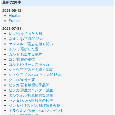
最新の20件
2026-06-12
Hisoka
Frauds
2023-07-31
レツ/心を持った人形
ネオン/お正月2023ver
ゲンスルー/意志を挫く闘い
イルミ/屈折した愛
カルト/窮追する紙片
ゴン/自在の拳技
コルトピ/サーカス潜入ver
シャウアプフ/王を導く参謀
シャウアプフ/ハロウィン2016ver
クロロ/蜘蛛の要
ヒソカ/匿名希望の手品師
ヒソカ/悪魔のハンター誕生
ダルツォルネ/直情的な頭領
ゼノ＆シルバ/暗殺者の矜持
ジン＆パリストン/飛び散る火花
モラウ＆ノヴ/会長へのプレゼント