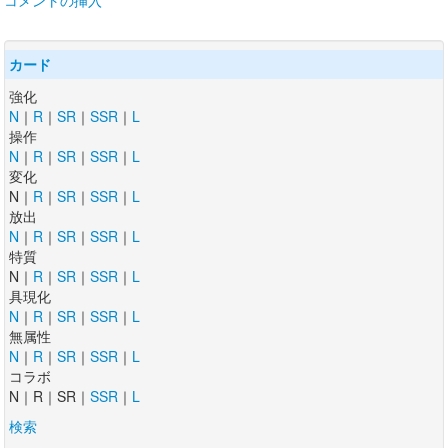
コメントの挿入
カード
強化
N
｜
R
｜
SR
｜
SSR
｜
L
操作
N
｜
R
｜
SR
｜
SSR
｜
L
変化
N｜
R
｜
SR
｜
SSR
｜
L
放出
N
｜
R
｜
SR
｜
SSR
｜
L
特質
N｜
R
｜
SR
｜
SSR
｜
L
具現化
N
｜
R
｜
SR
｜
SSR
｜
L
無属性
N
｜
R
｜
SR
｜
SSR
｜
L
コラボ
N｜R｜SR｜
SSR
｜
L
検索