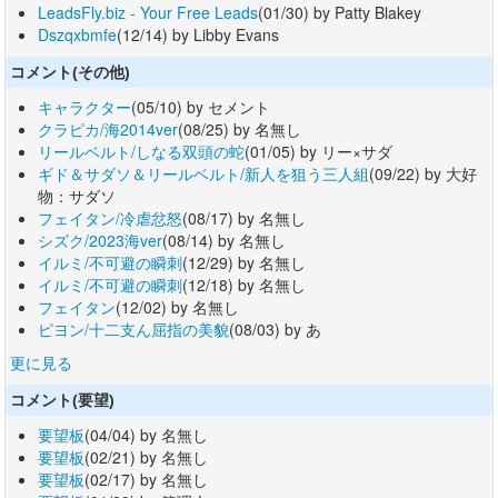
LeadsFly.biz - Your Free Leads
(01/30) by Patty Blakey
Dszqxbmfe
(12/14) by Libby Evans
コメント(その他)
キャラクター
(05/10) by セメント
クラピカ/海2014ver
(08/25) by 名無し
リールベルト/しなる双頭の蛇
(01/05) by リー×サダ
ギド＆サダソ＆リールベルト/新人を狙う三人組
(09/22) by 大好
物：サダソ
フェイタン/冷虐忿怒
(08/17) by 名無し
シズク/2023海ver
(08/14) by 名無し
イルミ/不可避の瞬刺
(12/29) by 名無し
イルミ/不可避の瞬刺
(12/18) by 名無し
フェイタン
(12/02) by 名無し
ピヨン/十二支ん屈指の美貌
(08/03) by あ
更に見る
コメント(要望)
要望板
(04/04) by 名無し
要望板
(02/21) by 名無し
要望板
(02/17) by 名無し