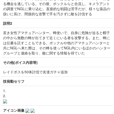
る機会を逃している。その後、ポックルらと合流し、キメラアント
の調査でNGLに乗り込む。直接的な戦闘は苦手だが、様々な薬品の
扱いに長け、間接的な攻撃で手を汚さずに敵を討伐する
説明2
若き女性アマチュアハンター。蜂使いで、自身に危険が迫ると帽子
の中から無数の蜂が出てきて近くにいる者を攻撃する。また、蜂に
は伝書を託すこともできる。ポックルや他のアマチュアハンターと
共にNGLへ来た際は、その蜂を使ってNGL内にいるほかのハンター
グループと連絡を取り、敵に関する情報を得ていた
その他(ボイス内容等)
レイドボスを50体討伐で友達ガチャ追加
技発動セリフ
1.
2.
アイコン画像