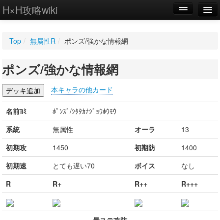
H×H攻略wiki
編集
Top
/
無属性R
/
ポンズ/強かな情報網
新規
ポンズ/強かな情報網
WIKI
設定
本キャラの他カード
名前ﾖﾐ
ﾎﾟﾝｽﾞ/ｼﾀﾀｶﾅｼﾞｮｳﾎｳﾓｳ
系統
無属性
オーラ
13
初期攻
1450
初期防
1400
初期速
とても遅い70
ボイス
なし
R
R+
R++
R+++