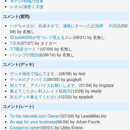
ネテロ/戦端乃合掌
レオル/渦巻く大波
コメント(質問)
ハゲちゃまが、自虐ネタで、凄絶にすべった記念碑 六回忌
(02/
09) by 名無し
ID:bc940f25が苛ついて吼えるスレ
(09/21) by 名無し
7月末
(07/27) by タイガー
7/7限定カード？
(07/09) by 名無し
パッシブの抵抗値
(06/16) by 名無し
コメント(デッキ)
デッキ強化で悩んでます…
(08/08) by test
デッキのアドバイス
(06/30) by gccgkyft
対人です。アドバイスお願いします。
(01/04) by bngqqqr
教えてください対人レイド戦両方
(12/29) by nkeltjr
対人デッキ教えてください
(12/22) by epqdsdi
コメント(レート)
To the rakuwiki.com Owner!
(07/29) by LeadsMax.biz
An app for your business
(06/28) by Johan Fourie
Cnaqsmoi opher
(03/01) by Libby Evans