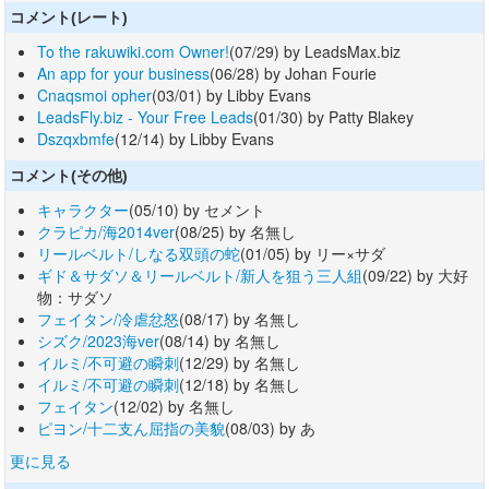
コメント(レート)
To the rakuwiki.com Owner!
(07/29) by LeadsMax.biz
An app for your business
(06/28) by Johan Fourie
Cnaqsmoi opher
(03/01) by Libby Evans
LeadsFly.biz - Your Free Leads
(01/30) by Patty Blakey
Dszqxbmfe
(12/14) by Libby Evans
コメント(その他)
キャラクター
(05/10) by セメント
クラピカ/海2014ver
(08/25) by 名無し
リールベルト/しなる双頭の蛇
(01/05) by リー×サダ
ギド＆サダソ＆リールベルト/新人を狙う三人組
(09/22) by 大好
物：サダソ
フェイタン/冷虐忿怒
(08/17) by 名無し
シズク/2023海ver
(08/14) by 名無し
イルミ/不可避の瞬刺
(12/29) by 名無し
イルミ/不可避の瞬刺
(12/18) by 名無し
フェイタン
(12/02) by 名無し
ピヨン/十二支ん屈指の美貌
(08/03) by あ
更に見る