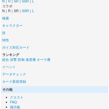
N
｜
R
｜
SR
｜
SSR
｜
L
コラボ
N｜R｜SR｜
SSR
｜
L
検索
キャラクター
技
特性
ボイス対応カード
ランキング
総合
攻撃
防御
速度優
オーラ優
イベント
データチェック
カード新規登録
その他
クエスト
FAQ
掲示板