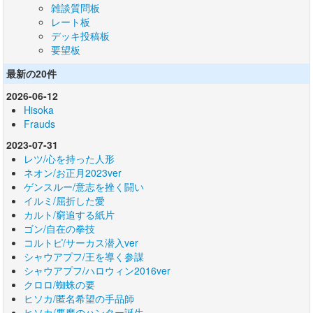
雑談質問板
レート板
デッキ投稿板
要望板
最新の20件
2026-06-12
Hisoka
Frauds
2023-07-31
レツ/心を持った人形
ネオン/お正月2023ver
ゲンスルー/意志を挫く闘い
イルミ/屈折した愛
カルト/窮追する紙片
ゴン/自在の拳技
コルトピ/サーカス潜入ver
シャウアプフ/王を導く参謀
シャウアプフ/ハロウィン2016ver
クロロ/蜘蛛の要
ヒソカ/匿名希望の手品師
ヒソカ/悪魔のハンター誕生