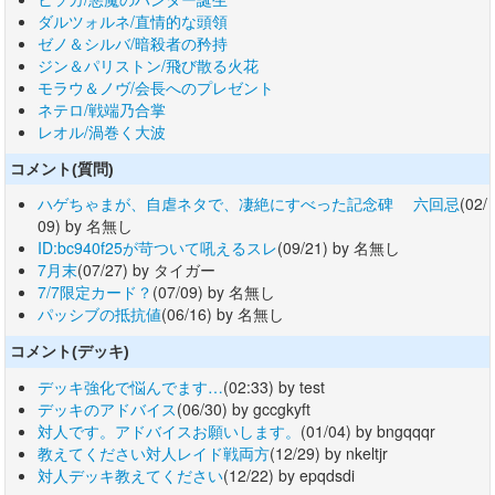
ダルツォルネ/直情的な頭領
ゼノ＆シルバ/暗殺者の矜持
ジン＆パリストン/飛び散る火花
モラウ＆ノヴ/会長へのプレゼント
ネテロ/戦端乃合掌
レオル/渦巻く大波
コメント(質問)
ハゲちゃまが、自虐ネタで、凄絶にすべった記念碑 六回忌
(02/
09) by 名無し
ID:bc940f25が苛ついて吼えるスレ
(09/21) by 名無し
7月末
(07/27) by タイガー
7/7限定カード？
(07/09) by 名無し
パッシブの抵抗値
(06/16) by 名無し
コメント(デッキ)
デッキ強化で悩んでます…
(02:33) by test
デッキのアドバイス
(06/30) by gccgkyft
対人です。アドバイスお願いします。
(01/04) by bngqqqr
教えてください対人レイド戦両方
(12/29) by nkeltjr
対人デッキ教えてください
(12/22) by epqdsdi