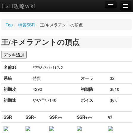
H×H攻略wiki
編集
Top
/
特質SSR
/
王/キメラアントの頂点
新規
王/キメラアントの頂点
WIKI
設定
名前ﾖﾐ
ｵｳ/ｷﾒﾗｱﾝﾄﾉﾁｮｳﾃﾝ
系統
特質
オーラ
32
初期攻
4290
初期防
3810
初期速
やや早い140
ボイス
あり
SSR
SSR+
SSR++
SSR+++
ｷﾗ