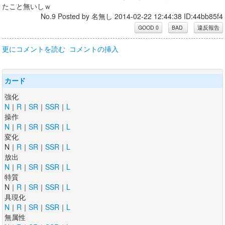
たこと無いしｗ
No.9 Posted by 名無し 2014-02-22 12:44:38 ID:44bb85f4
更にコメントを読む
コメントの挿入
カード
強化
N
｜
R
｜
SR
｜
SSR
｜
L
操作
N
｜
R
｜
SR
｜
SSR
｜
L
変化
N｜
R
｜
SR
｜
SSR
｜
L
放出
N
｜
R
｜
SR
｜
SSR
｜
L
特質
N｜
R
｜
SR
｜
SSR
｜
L
具現化
N
｜
R
｜
SR
｜
SSR
｜
L
無属性