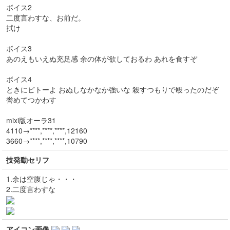
ボイス2
二度言わすな、お前だ。
拭け
ボイス3
あのえもいえぬ充足感 余の体が欲しておるわ あれを食すぞ
ボイス4
ときにピトーよ おぬしなかなか強いな 殺すつもりで殴ったのだぞ
誉めてつかわす
mixi版オーラ31
4110→****,****,****,12160
3660→****,****,****,10790
技発動セリフ
1.余は空腹じゃ・・・
2.二度言わすな
アイコン画像