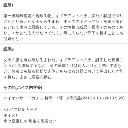
説明1
第一級隔離指定の危険生物、キメラアントの王。瀕死の状態でNGL
にたどり着いた女王から生まれ、すべてのキメラアントを統べる存
在として頂点に君臨している。その性格は残忍・暴虐そのものであ
り、エサとなる人間だけでなく、気に入らない部下を殺すことにも
躊躇がない
説明2
女王の腹を自ら破り生まれた、キメラアントの王。誕生した直後に
部下2匹を瞬殺するなど、その暴虐ぶりは何人たりとも制止できな
い。何者にも勝る強靭な肉体とあらゆる分野において突出した才能
を持ち、まさに最強の存在
その他(ボイス内容等)
バイオハザードガチャ 特等・1等・2等景品(2013.9.13～2013.9.20)
※ボイス対応カード
ボイス1
余は空腹じゃ 馳走を用意せい