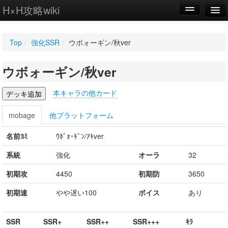
H×H攻略wiki
編集
Top
/
強化SSR
/
ウボォーギン/秋ver
新規
ウボォーギン/秋ver
WIKI
設定
本キャラの他カード
mobage
他プラットフォーム
名前ﾖﾐ
ｳﾎﾞｫｰｷﾞﾝ/ｱｷver
系統
強化
オーラ
32
初期攻
4450
初期防
3650
初期速
やや遅い100
ボイス
あり
SSR
SSR+
SSR++
SSR+++
ｷﾗ