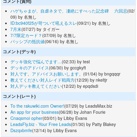
コメント(質問)
ハゲちゃまが、自虐ネタで、凄絶にすべった記念碑 六回忌
(02/
09) by 名無し
ID:bc940f25が苛ついて吼えるスレ
(09/21) by 名無し
7月末
(07/27) by タイガー
7/7限定カード？
(07/09) by 名無し
パッシブの抵抗値
(06/16) by 名無し
コメント(デッキ)
デッキ強化で悩んでます…
(02:33) by test
デッキのアドバイス
(06/30) by gccgkyft
対人です。アドバイスお願いします。
(01/04) by bngqqqr
教えてください対人レイド戦両方
(12/29) by nkeltjr
対人デッキ教えてください
(12/22) by epqdsdi
コメント(レート)
To the rakuwiki.com Owner!
(07/29) by LeadsMax.biz
An app for your business
(06/28) by Johan Fourie
Cnaqsmoi opher
(03/01) by Libby Evans
LeadsFly.biz - Your Free Leads
(01/30) by Patty Blakey
Dszqxbmfe
(12/14) by Libby Evans