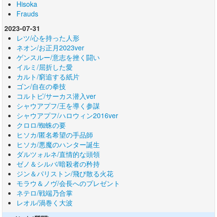
Hisoka
Frauds
2023-07-31
レツ/心を持った人形
ネオン/お正月2023ver
ゲンスルー/意志を挫く闘い
イルミ/屈折した愛
カルト/窮追する紙片
ゴン/自在の拳技
コルトピ/サーカス潜入ver
シャウアプフ/王を導く参謀
シャウアプフ/ハロウィン2016ver
クロロ/蜘蛛の要
ヒソカ/匿名希望の手品師
ヒソカ/悪魔のハンター誕生
ダルツォルネ/直情的な頭領
ゼノ＆シルバ/暗殺者の矜持
ジン＆パリストン/飛び散る火花
モラウ＆ノヴ/会長へのプレゼント
ネテロ/戦端乃合掌
レオル/渦巻く大波