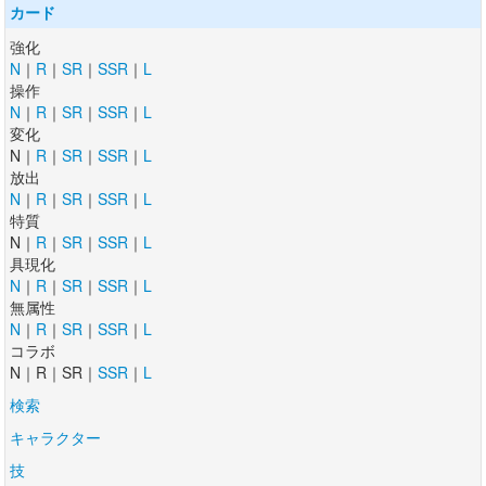
カード
強化
N
｜
R
｜
SR
｜
SSR
｜
L
操作
N
｜
R
｜
SR
｜
SSR
｜
L
変化
N｜
R
｜
SR
｜
SSR
｜
L
放出
N
｜
R
｜
SR
｜
SSR
｜
L
特質
N｜
R
｜
SR
｜
SSR
｜
L
具現化
N
｜
R
｜
SR
｜
SSR
｜
L
無属性
N
｜
R
｜
SR
｜
SSR
｜
L
コラボ
N｜R｜SR｜
SSR
｜
L
検索
キャラクター
技