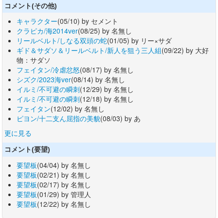
コメント(その他)
キャラクター
(05/10) by セメント
クラピカ/海2014ver
(08/25) by 名無し
リールベルト/しなる双頭の蛇
(01/05) by リー×サダ
ギド＆サダソ＆リールベルト/新人を狙う三人組
(09/22) by 大好
物：サダソ
フェイタン/冷虐忿怒
(08/17) by 名無し
シズク/2023海ver
(08/14) by 名無し
イルミ/不可避の瞬刺
(12/29) by 名無し
イルミ/不可避の瞬刺
(12/18) by 名無し
フェイタン
(12/02) by 名無し
ピヨン/十二支ん屈指の美貌
(08/03) by あ
更に見る
コメント(要望)
要望板
(04/04) by 名無し
要望板
(02/21) by 名無し
要望板
(02/17) by 名無し
要望板
(01/29) by 管理人
要望板
(12/22) by 名無し