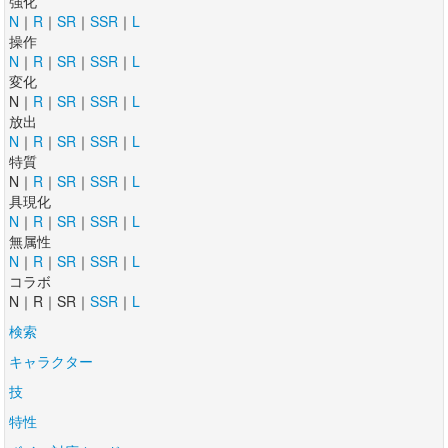
強化
N
｜
R
｜
SR
｜
SSR
｜
L
操作
N
｜
R
｜
SR
｜
SSR
｜
L
変化
N｜
R
｜
SR
｜
SSR
｜
L
放出
N
｜
R
｜
SR
｜
SSR
｜
L
特質
N｜
R
｜
SR
｜
SSR
｜
L
具現化
N
｜
R
｜
SR
｜
SSR
｜
L
無属性
N
｜
R
｜
SR
｜
SSR
｜
L
コラボ
N｜R｜SR｜
SSR
｜
L
検索
キャラクター
技
特性