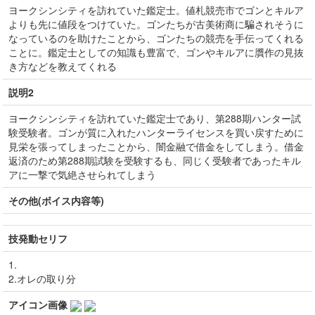
ヨークシンシティを訪れていた鑑定士。値札競売市でゴンとキルア
よりも先に値段をつけていた。ゴンたちが古美術商に騙されそうに
なっているのを助けたことから、ゴンたちの競売を手伝ってくれる
ことに。鑑定士としての知識も豊富で、ゴンやキルアに贋作の見抜
き方などを教えてくれる
説明2
ヨークシンシティを訪れていた鑑定士であり、第288期ハンター試
験受験者。ゴンが質に入れたハンターライセンスを買い戻すために
見栄を張ってしまったことから、闇金融で借金をしてしまう。借金
返済のため第288期試験を受験するも、同じく受験者であったキル
アに一撃で気絶させられてしまう
その他(ボイス内容等)
技発動セリフ
1.
2.オレの取り分
アイコン画像