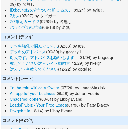
09) by 名無し
ID:bc940f25が苛ついて吼えるスレ
(09/21) by 名無し
7月末
(07/27) by タイガー
7/7限定カード？
(07/09) by 名無し
パッシブの抵抗値
(06/16) by 名無し
コメント(デッキ)
デッキ強化で悩んでます…
(02:33) by test
デッキのアドバイス
(06/30) by gccgkyft
対人です。アドバイスお願いします。
(01/04) by bngqqqr
教えてください対人レイド戦両方
(12/29) by nkeltjr
対人デッキ教えてください
(12/22) by epqdsdi
コメント(レート)
To the rakuwiki.com Owner!
(07/29) by LeadsMax.biz
An app for your business
(06/28) by Johan Fourie
Cnaqsmoi opher
(03/01) by Libby Evans
LeadsFly.biz - Your Free Leads
(01/30) by Patty Blakey
Dszqxbmfe
(12/14) by Libby Evans
コメント(その他)