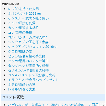
2023-07-31
レツ/心を持った人形
ネオン/お正月2023ver
ゲンスルー/意志を挫く闘い
イルミ/屈折した愛
カルト/窮追する紙片
ゴン/自在の拳技
コルトピ/サーカス潜入ver
シャウアプフ/王を導く参謀
シャウアプフ/ハロウィン2016ver
クロロ/蜘蛛の要
ヒソカ/匿名希望の手品師
ヒソカ/悪魔のハンター誕生
ダルツォルネ/直情的な頭領
ゼノ＆シルバ/暗殺者の矜持
ジン＆パリストン/飛び散る火花
モラウ＆ノヴ/会長へのプレゼント
ネテロ/戦端乃合掌
レオル/渦巻く大波
コメント(質問)
ハゲちゃまが、自虐ネタで、凄絶にすべった記念碑 六回忌
(02/