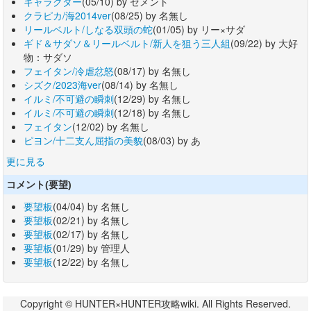
キャラクター
(05/10) by セメント
クラピカ/海2014ver
(08/25) by 名無し
リールベルト/しなる双頭の蛇
(01/05) by リー×サダ
ギド＆サダソ＆リールベルト/新人を狙う三人組
(09/22) by 大好
物：サダソ
フェイタン/冷虐忿怒
(08/17) by 名無し
シズク/2023海ver
(08/14) by 名無し
イルミ/不可避の瞬刺
(12/29) by 名無し
イルミ/不可避の瞬刺
(12/18) by 名無し
フェイタン
(12/02) by 名無し
ピヨン/十二支ん屈指の美貌
(08/03) by あ
更に見る
コメント(要望)
要望板
(04/04) by 名無し
要望板
(02/21) by 名無し
要望板
(02/17) by 名無し
要望板
(01/29) by 管理人
要望板
(12/22) by 名無し
Copyright © HUNTER×HUNTER攻略wiki. All Rights Reserved.