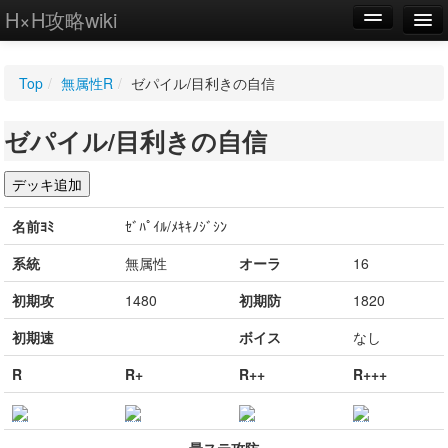
H×H攻略wiki
編集
Top
/
無属性R
/
ゼパイル/目利きの自信
新規
ゼパイル/目利きの自信
WIKI
設定
名前ﾖﾐ
ｾﾞﾊﾟｲﾙ/ﾒｷｷﾉｼﾞｼﾝ
系統
無属性
オーラ
16
初期攻
1480
初期防
1820
初期速
ボイス
なし
R
R+
R++
R+++