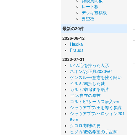
雑談質問板
レート板
デッキ投稿板
要望板
最新の20件
2026-06-12
Hisoka
Frauds
2023-07-31
レツ/心を持った人形
ネオン/お正月2023ver
ゲンスルー/意志を挫く闘い
イルミ/屈折した愛
カルト/窮追する紙片
ゴン/自在の拳技
コルトピ/サーカス潜入ver
シャウアプフ/王を導く参謀
シャウアプフ/ハロウィン201
6ver
クロロ/蜘蛛の要
ヒソカ/匿名希望の手品師