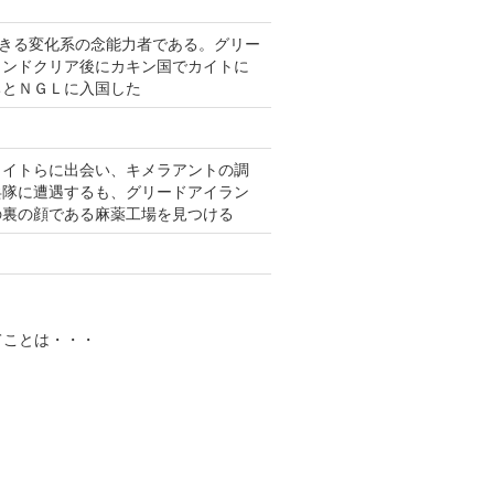
できる変化系の念能力者である。グリー
ランドクリア後にカキン国でカイトに
ちとＮＧＬに入国した
カイトらに出会い、キメラアントの調
兵隊に遭遇するも、グリードアイラン
の裏の顔である麻薬工場を見つける
てことは・・・