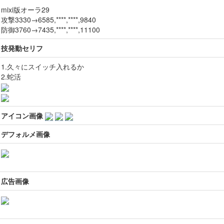
mixi版オーラ29
攻撃3330→6585,****,****,9840
防御3760→7435,****,****,11100
技発動セリフ
1.久々にスイッチ入れるか
2.蛇活
アイコン画像
デフォルメ画像
広告画像