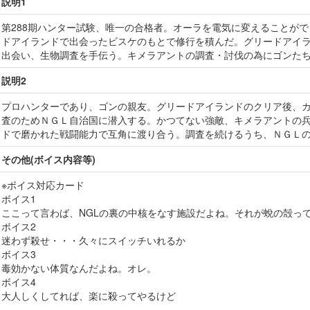
説明1
第288期ハンター試験、唯一の合格者。オーラを電気に変えることが
ドアイランドで出会ったビスケのもとで修行を積んだ。グリードアイ
出会い、生物調査を手伝う。キメラアントの調査・討伐の為にゴンた
説明2
プロハンターであり、ゴンの親友。グリードアイランドのクリア後、
査のためＮＧＬ自治国に潜入する。かつてない強敵、キメラアントの
ドで磨かれた戦闘能力で互角に渡り合う。調査を続けるうち、ＮＧＬ
その他(ボイス内容等)
※ボイス対応カード
ボイス1
ここって言わば、NGLの裏の中核をなす施設だよね。それが蛻の殻っ
ボイス2
迷わず殺せ・・・久々にスイッチいれるか
ボイス3
毒効かない体質なんだよね。オレ。
ボイス4
大人しくしてれば、楽に殺ってやるけど