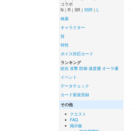
コラボ
N｜R｜SR｜
SSR
｜
L
検索
キャラクター
技
特性
ボイス対応カード
ランキング
総合
攻撃
防御
速度優
オーラ優
イベント
データチェック
カード新規登録
その他
クエスト
FAQ
掲示板