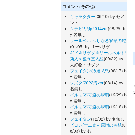
コメント(その他)
キャラクター
(05/10) by セメ
ント
クラピカ/海2014ver
(08/25) b
y 名無し
リールベルト/しなる双頭の蛇
(01/05) by リー×サダ
ギド＆サダソ＆リールベルト/
新人を狙う三人組
(09/22) by
大好物：サダソ
フェイタン/冷虐忿怒
(08/17) b
y 名無し
シズク/2023海ver
(08/14) by
名無し
イルミ/不可避の瞬刺
(12/29) b
y 名無し
イルミ/不可避の瞬刺
(12/18) b
y 名無し
フェイタン
(12/02) by 名無し
ピヨン/十二支ん屈指の美貌
(0
8/03) by あ