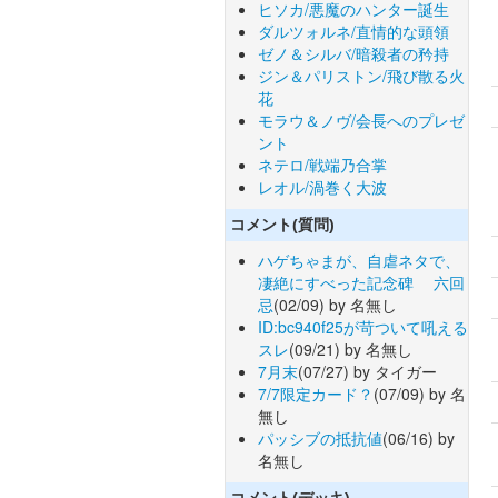
ヒソカ/悪魔のハンター誕生
ダルツォルネ/直情的な頭領
ゼノ＆シルバ/暗殺者の矜持
ジン＆パリストン/飛び散る火
花
モラウ＆ノヴ/会長へのプレゼ
ント
ネテロ/戦端乃合掌
レオル/渦巻く大波
コメント(質問)
ハゲちゃまが、自虐ネタで、
凄絶にすべった記念碑 六回
忌
(02/09) by 名無し
ID:bc940f25が苛ついて吼える
スレ
(09/21) by 名無し
7月末
(07/27) by タイガー
7/7限定カード？
(07/09) by 名
無し
パッシブの抵抗値
(06/16) by
名無し
コメント(デッキ)