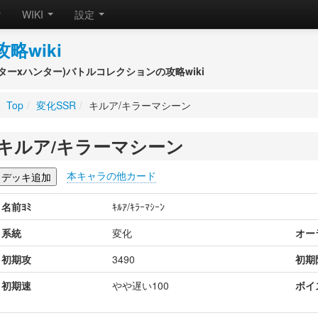
WIKI
設定
攻略wiki
(ハンターxハンター)バトルコレクションの攻略wiki
Top
/
変化SSR
/
キルア/キラーマシーン
キルア/キラーマシーン
本キャラの他カード
名前ﾖﾐ
ｷﾙｱ/ｷﾗｰﾏｼｰﾝ
系統
変化
オー
初期攻
3490
初期
初期速
やや遅い100
ボイ