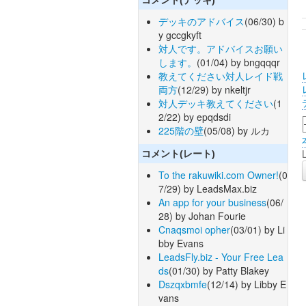
デッキのアドバイス
(06/30) b
y gccgkyft
対人です。アドバイスお願い
します。
(01/04) by bngqqqr
教えてください対人レイド戦
両方
(12/29) by nkeltjr
対人デッキ教えてください
(1
2/22) by epqdsdi
225階の壁
(05/08) by ルカ
コメント(レート)
To the rakuwiki.com Owner!
(0
7/29) by LeadsMax.biz
An app for your business
(06/
28) by Johan Fourie
Cnaqsmoi opher
(03/01) by Li
bby Evans
LeadsFly.biz - Your Free Lea
ds
(01/30) by Patty Blakey
Dszqxbmfe
(12/14) by Libby E
vans