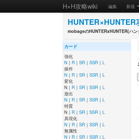
H×H攻略wiki
編集
新規
HUNTER×HUNTER
mobageのHUNTERxHUNTER
カード
強化
N
｜
R
｜
SR
｜
SSR
｜
L
操作
N
｜
R
｜
SR
｜
SSR
｜
L
変化
N｜
R
｜
SR
｜
SSR
｜
L
放出
N
｜
R
｜
SR
｜
SSR
｜
L
特質
N｜
R
｜
SR
｜
SSR
｜
L
具現化
N
｜
R
｜
SR
｜
SSR
｜
L
無属性
N
｜
R
｜
SR
｜
SSR
｜
L