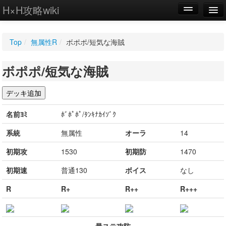
H×H攻略wiki
編集
Top
/
無属性R
/
ボポポ/短気な海賊
新規
ボポポ/短気な海賊
WIKI
設定
名前ﾖﾐ
ﾎﾞﾎﾟﾎﾟ/ﾀﾝｷﾅｶｲｿﾞｸ
系統
無属性
オーラ
14
初期攻
1530
初期防
1470
初期速
普通130
ボイス
なし
R
R+
R++
R+++