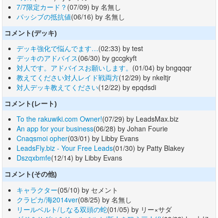
7/7限定カード？
(07/09) by 名無し
パッシブの抵抗値
(06/16) by 名無し
コメント(デッキ)
デッキ強化で悩んでます…
(02:33) by test
デッキのアドバイス
(06/30) by gccgkyft
対人です。アドバイスお願いします。
(01/04) by bngqqqr
教えてください対人レイド戦両方
(12/29) by nkeltjr
対人デッキ教えてください
(12/22) by epqdsdi
コメント(レート)
To the rakuwiki.com Owner!
(07/29) by LeadsMax.biz
An app for your business
(06/28) by Johan Fourie
Cnaqsmoi opher
(03/01) by Libby Evans
LeadsFly.biz - Your Free Leads
(01/30) by Patty Blakey
Dszqxbmfe
(12/14) by Libby Evans
コメント(その他)
キャラクター
(05/10) by セメント
クラピカ/海2014ver
(08/25) by 名無し
リールベルト/しなる双頭の蛇
(01/05) by リー×サダ