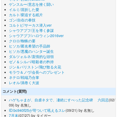
ゲンスルー/意志を挫く闘い
イルミ/屈折した愛
カルト/窮追する紙片
ゴン/自在の拳技
コルトピ/サーカス潜入ver
シャウアプフ/王を導く参謀
シャウアプフ/ハロウィン2016ver
クロロ/蜘蛛の要
ヒソカ/匿名希望の手品師
ヒソカ/悪魔のハンター誕生
ダルツォルネ/直情的な頭領
ゼノ＆シルバ/暗殺者の矜持
ジン＆パリストン/飛び散る火花
モラウ＆ノヴ/会長へのプレゼント
ネテロ/戦端乃合掌
レオル/渦巻く大波
コメント(質問)
ハゲちゃまが、自虐ネタで、凄絶にすべった記念碑 六回忌
(02/
09) by 名無し
ID:bc940f25が苛ついて吼えるスレ
(09/21) by 名無し
7月末
(07/27) by タイガー