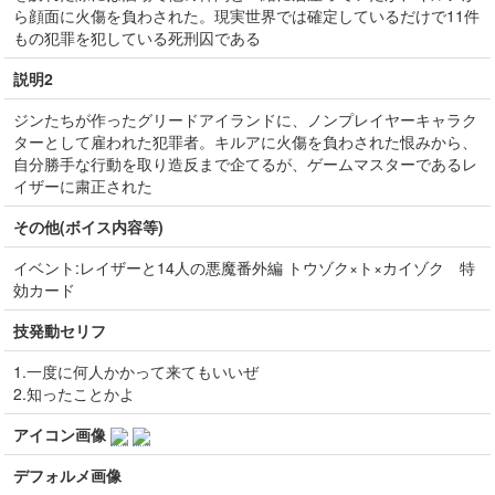
ら顔面に火傷を負わされた。現実世界では確定しているだけで11件
もの犯罪を犯している死刑囚である
説明2
ジンたちが作ったグリードアイランドに、ノンプレイヤーキャラク
ターとして雇われた犯罪者。キルアに火傷を負わされた恨みから、
自分勝手な行動を取り造反まで企てるが、ゲームマスターであるレ
イザーに粛正された
その他(ボイス内容等)
イベント:レイザーと14人の悪魔番外編 トウゾク×ト×カイゾク 特
効カード
技発動セリフ
1.一度に何人かかって来てもいいぜ
2.知ったことかよ
アイコン画像
デフォルメ画像