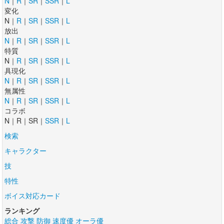
N
｜
R
｜
SR
｜
SSR
｜
L
変化
N｜
R
｜
SR
｜
SSR
｜
L
放出
N
｜
R
｜
SR
｜
SSR
｜
L
特質
N｜
R
｜
SR
｜
SSR
｜
L
具現化
N
｜
R
｜
SR
｜
SSR
｜
L
無属性
N
｜
R
｜
SR
｜
SSR
｜
L
コラボ
N｜R｜SR｜
SSR
｜
L
検索
キャラクター
技
特性
ボイス対応カード
ランキング
総合
攻撃
防御
速度優
オーラ優