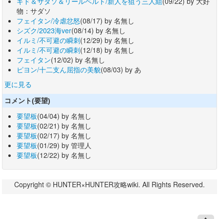
ギド＆サダソ＆リールベルト/新人を狙う三人組
(09/22) by 大好
物：サダソ
フェイタン/冷虐忿怒
(08/17) by 名無し
シズク/2023海ver
(08/14) by 名無し
イルミ/不可避の瞬刺
(12/29) by 名無し
イルミ/不可避の瞬刺
(12/18) by 名無し
フェイタン
(12/02) by 名無し
ピヨン/十二支ん屈指の美貌
(08/03) by あ
更に見る
コメント(要望)
要望板
(04/04) by 名無し
要望板
(02/21) by 名無し
要望板
(02/17) by 名無し
要望板
(01/29) by 管理人
要望板
(12/22) by 名無し
Copyright © HUNTER×HUNTER攻略wiki. All Rights Reserved.