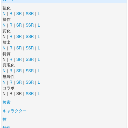
強化
N
｜
R
｜
SR
｜
SSR
｜
L
操作
N
｜
R
｜
SR
｜
SSR
｜
L
変化
N｜
R
｜
SR
｜
SSR
｜
L
放出
N
｜
R
｜
SR
｜
SSR
｜
L
特質
N｜
R
｜
SR
｜
SSR
｜
L
具現化
N
｜
R
｜
SR
｜
SSR
｜
L
無属性
N
｜
R
｜
SR
｜
SSR
｜
L
コラボ
N｜R｜SR｜
SSR
｜
L
検索
キャラクター
技
特性