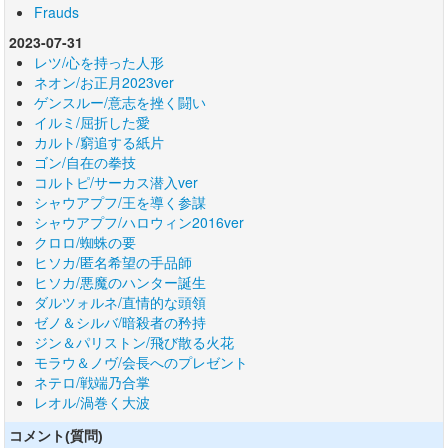
Frauds
2023-07-31
レツ/心を持った人形
ネオン/お正月2023ver
ゲンスルー/意志を挫く闘い
イルミ/屈折した愛
カルト/窮追する紙片
ゴン/自在の拳技
コルトピ/サーカス潜入ver
シャウアプフ/王を導く参謀
シャウアプフ/ハロウィン2016ver
クロロ/蜘蛛の要
ヒソカ/匿名希望の手品師
ヒソカ/悪魔のハンター誕生
ダルツォルネ/直情的な頭領
ゼノ＆シルバ/暗殺者の矜持
ジン＆パリストン/飛び散る火花
モラウ＆ノヴ/会長へのプレゼント
ネテロ/戦端乃合掌
レオル/渦巻く大波
コメント(質問)