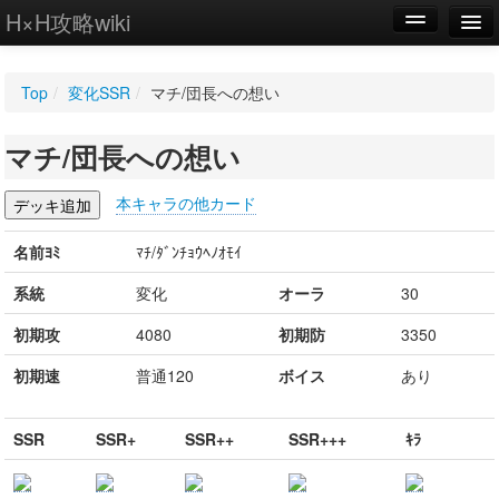
H×H攻略wiki
編集
Top
/
変化SSR
/
マチ/団長への想い
新規
マチ/団長への想い
WIKI
設定
本キャラの他カード
名前ﾖﾐ
ﾏﾁ/ﾀﾞﾝﾁｮｳﾍﾉｵﾓｲ
系統
変化
オーラ
30
初期攻
4080
初期防
3350
初期速
普通120
ボイス
あり
SSR
SSR+
SSR++
SSR+++
ｷﾗ