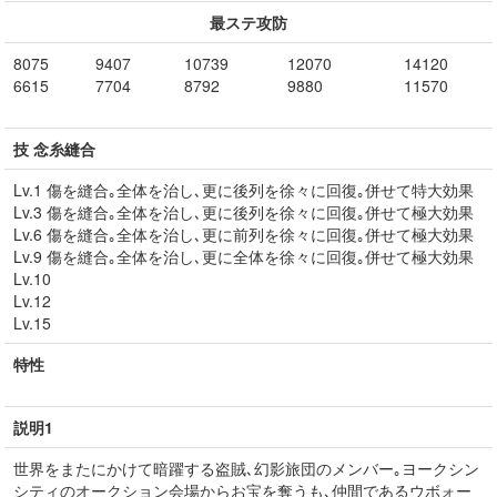
最ステ攻防
8075
9407
10739
12070
14120
6615
7704
8792
9880
11570
技 念糸縫合
Lv.1 傷を縫合｡全体を治し､更に後列を徐々に回復｡併せて特大効果
Lv.3 傷を縫合｡全体を治し､更に後列を徐々に回復｡併せて極大効果
Lv.6 傷を縫合｡全体を治し､更に前列を徐々に回復｡併せて極大効果
Lv.9 傷を縫合｡全体を治し､更に全体を徐々に回復｡併せて極大効果
Lv.10
Lv.12
Lv.15
特性
説明1
世界をまたにかけて暗躍する盗賊､幻影旅団のメンバー｡ヨークシン
シティのオークション会場からお宝を奪うも､仲間であるウボォー