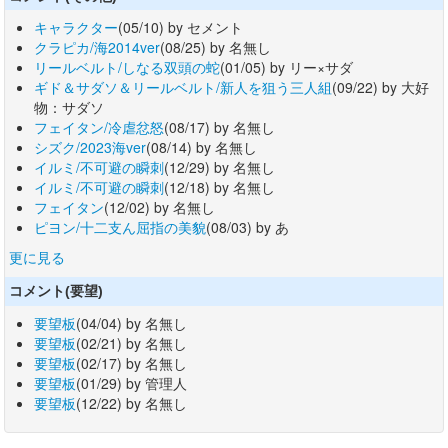
キャラクター
(05/10) by セメント
クラピカ/海2014ver
(08/25) by 名無し
リールベルト/しなる双頭の蛇
(01/05) by リー×サダ
ギド＆サダソ＆リールベルト/新人を狙う三人組
(09/22) by 大好
物：サダソ
フェイタン/冷虐忿怒
(08/17) by 名無し
シズク/2023海ver
(08/14) by 名無し
イルミ/不可避の瞬刺
(12/29) by 名無し
イルミ/不可避の瞬刺
(12/18) by 名無し
フェイタン
(12/02) by 名無し
ピヨン/十二支ん屈指の美貌
(08/03) by あ
更に見る
コメント(要望)
要望板
(04/04) by 名無し
要望板
(02/21) by 名無し
要望板
(02/17) by 名無し
要望板
(01/29) by 管理人
要望板
(12/22) by 名無し