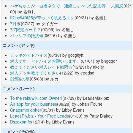
ハゲちゃまが、自虐ネタで、凄絶にすべった記念碑 六回忌
(02/
09) by 名無し
ID:bc940f25が苛ついて吼えるスレ
(09/21) by 名無し
7月末
(07/27) by タイガー
7/7限定カード？
(07/09) by 名無し
パッシブの抵抗値
(06/16) by 名無し
コメント(デッキ)
デッキのアドバイス
(06/30) by gccgkyft
対人です。アドバイスお願いします。
(01/04) by bngqqqr
教えてください対人レイド戦両方
(12/29) by nkeltjr
対人デッキ教えてください
(12/22) by epqdsdi
225階の壁
(05/08) by ルカ
コメント(レート)
To the rakuwiki.com Owner!
(07/29) by LeadsMax.biz
An app for your business
(06/28) by Johan Fourie
Cnaqsmoi opher
(03/01) by Libby Evans
LeadsFly.biz - Your Free Leads
(01/30) by Patty Blakey
Dszqxbmfe
(12/14) by Libby Evans
コメント(その他)