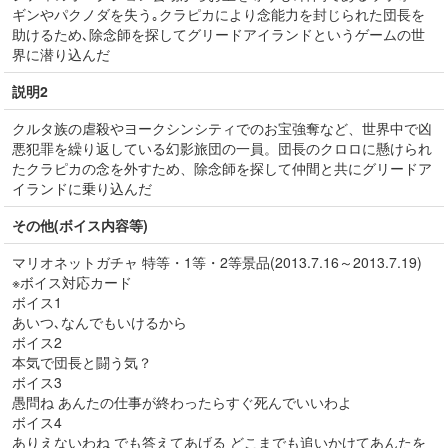
ギンやパクノダを失う｡クラピカにより念能力を封じられた団長を
助けるため､除念師を探してグリードアイランドというゲームの世
界に潜り込んだ
説明2
クルタ族の虐殺やヨークシンシティでのお宝強奪など、世界中で凶
悪犯罪を繰り返している幻影旅団の一員。団長のクロロに懸けられ
たクラピカの念を外すため、除念師を探して仲間と共にグリードア
イランドに乗り込んだ
その他(ボイス内容等)
マリオネットガチャ 特等・1等・2等景品(2013.7.16～2013.7.19)
※ボイス対応カード
ボイス1
あいつ､なんでもいけるから
ボイス2
本気で団長と闘う気？
ボイス3
愚問ね あんたの仕事が終わったらすぐ死んでいいわよ
ボイス4
ありえないわね でも答えてあげる どこまでも追いかけてあんたを