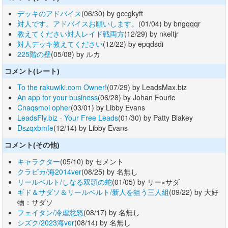
デッキのアドバイス
(06/30) by gccgkyft
対人です。アドバイスお願いします。
(01/04) by bngqqqr
教えてください対人レイド戦両方
(12/29) by nkeltjr
対人デッキ教えてください
(12/22) by epqdsdi
225階の壁
(05/08) by ルカ
コメント(レート)
To the rakuwiki.com Owner!
(07/29) by LeadsMax.biz
An app for your business
(06/28) by Johan Fourie
Cnaqsmoi opher
(03/01) by Libby Evans
LeadsFly.biz - Your Free Leads
(01/30) by Patty Blakey
Dszqxbmfe
(12/14) by Libby Evans
コメント(その他)
キャラクター
(05/10) by セメント
クラピカ/海2014ver
(08/25) by 名無し
リールベルト/しなる双頭の蛇
(01/05) by リー×サダ
ギド＆サダソ＆リールベルト/新人を狙う三人組
(09/22) by 大好
物：サダソ
フェイタン/冷虐忿怒
(08/17) by 名無し
シズク/2023海ver
(08/14) by 名無し