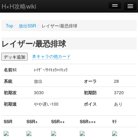
H×H攻略wiki
編集
Top
/
放出SSR
/
レイザー/最恐排球
新規
レイザー/最恐排球
WIKI
設定
本キャラの他カード
名前ﾖﾐ
ﾚｲｻﾞｰ/ｻｲｷｮｳﾊｲｷｭｳ
系統
放出
オーラ
28
初期攻
3030
初期防
3720
初期速
やや遅い100
ボイス
あり
SSR
SSR+
SSR++
SSR+++
ｷﾗ