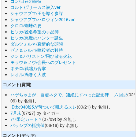
ゴン/自在の拳技
コルトピ/サーカス潜入ver
シャウアプフ/王を導く参謀
シャウアプフ/ハロウィン2016ver
クロロ/蜘蛛の要
ヒソカ/匿名希望の手品師
ヒソカ/悪魔のハンター誕生
ダルツォルネ/直情的な頭領
ゼノ＆シルバ/暗殺者の矜持
ジン＆パリストン/飛び散る火花
モラウ＆ノヴ/会長へのプレゼント
ネテロ/戦端乃合掌
レオル/渦巻く大波
コメント(質問)
ハゲちゃまが、自虐ネタで、凄絶にすべった記念碑 六回忌
(02/
09) by 名無し
ID:bc940f25が苛ついて吼えるスレ
(09/21) by 名無し
7月末
(07/27) by タイガー
7/7限定カード？
(07/09) by 名無し
パッシブの抵抗値
(06/16) by 名無し
コメント(デッキ)