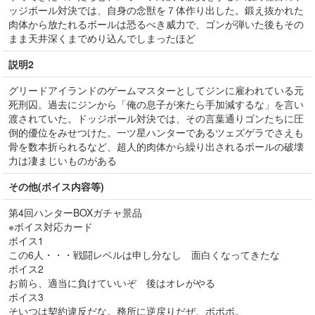
ッジボール対決では、自身の念獣を７体作り出した。鍛え抜かれた
肉体から放たれるボールは恐るべき威力で、ゴンが弾いた後もその
まま天井深くまでめり込んでしまったほど
説明2
グリードアイランドのゲームマスターとしてジンに雇われている元
死刑囚。過去にジンから「俺の息子が来たら手加減するな」を言い
渡されていた。ドッジボール対決では、その言葉通りゴンたちに圧
倒的優位をみせつけた。一ツ星ハンターであるツェズゲラでさえも
骨を数本折られるなど、超人的肉体から繰り出されるボールの破壊
力は凄まじいものがある
その他(ボイス内容等)
第4回ハンターBOXガチャ景品
※ボイス対応カード
ボイス1
この6人・・・戦闘レベルは申し分なし 面白くなってきたな
ボイス2
お前ら、適当に負けていいぞ 後はオレがやる
ボイス3
そいつは契約違反だな。務所に逆戻りだぜ、ボポボ。