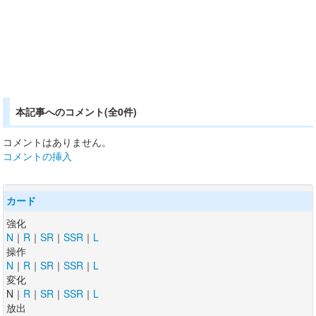
本記事へのコメント(全0件)
コメントはありません。
コメントの挿入
カード
強化
N
｜
R
｜
SR
｜
SSR
｜
L
操作
N
｜
R
｜
SR
｜
SSR
｜
L
変化
N｜
R
｜
SR
｜
SSR
｜
L
放出