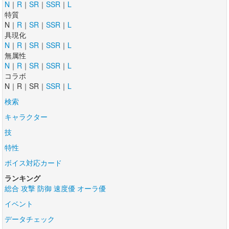
N
｜
R
｜
SR
｜
SSR
｜
L
特質
N｜
R
｜
SR
｜
SSR
｜
L
具現化
N
｜
R
｜
SR
｜
SSR
｜
L
無属性
N
｜
R
｜
SR
｜
SSR
｜
L
コラボ
N｜R｜SR｜
SSR
｜
L
検索
キャラクター
技
特性
ボイス対応カード
ランキング
総合
攻撃
防御
速度優
オーラ優
イベント
データチェック