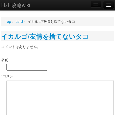
H×H攻略wiki
編集
Top
/
card
/
イカルゴ/友情を捨てないタコ
新規
イカルゴ/友情を捨てないタコ
WIKI
設定
コメントはありません。
名前
*コメント