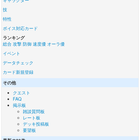
キャラクター
技
特性
ボイス対応カード
ランキング
総合
攻撃
防御
速度優
オーラ優
イベント
データチェック
カード新規登録
その他
クエスト
FAQ
掲示板
雑談質問板
レート板
デッキ投稿板
要望板