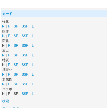
カード
強化
N
｜
R
｜
SR
｜
SSR
｜
L
操作
N
｜
R
｜
SR
｜
SSR
｜
L
変化
N｜
R
｜
SR
｜
SSR
｜
L
放出
N
｜
R
｜
SR
｜
SSR
｜
L
特質
N｜
R
｜
SR
｜
SSR
｜
L
具現化
N
｜
R
｜
SR
｜
SSR
｜
L
無属性
N
｜
R
｜
SR
｜
SSR
｜
L
コラボ
N｜R｜SR｜
SSR
｜
L
検索