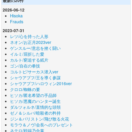
最新の20件
2026-06-12
Hisoka
Frauds
2023-07-31
レツ/心を持った人形
ネオン/お正月2023ver
ゲンスルー/意志を挫く闘い
イルミ/屈折した愛
カルト/窮追する紙片
ゴン/自在の拳技
コルトピ/サーカス潜入ver
シャウアプフ/王を導く参謀
シャウアプフ/ハロウィン2016ver
クロロ/蜘蛛の要
ヒソカ/匿名希望の手品師
ヒソカ/悪魔のハンター誕生
ダルツォルネ/直情的な頭領
ゼノ＆シルバ/暗殺者の矜持
ジン＆パリストン/飛び散る火花
モラウ＆ノヴ/会長へのプレゼント
ネテロ/戦端乃合掌