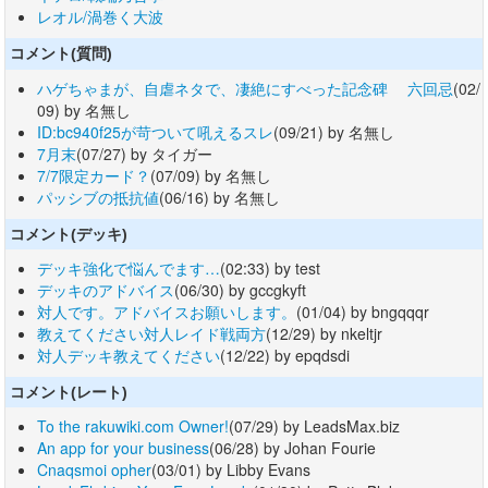
レオル/渦巻く大波
コメント(質問)
ハゲちゃまが、自虐ネタで、凄絶にすべった記念碑 六回忌
(02/
09) by 名無し
ID:bc940f25が苛ついて吼えるスレ
(09/21) by 名無し
7月末
(07/27) by タイガー
7/7限定カード？
(07/09) by 名無し
パッシブの抵抗値
(06/16) by 名無し
コメント(デッキ)
デッキ強化で悩んでます…
(02:33) by test
デッキのアドバイス
(06/30) by gccgkyft
対人です。アドバイスお願いします。
(01/04) by bngqqqr
教えてください対人レイド戦両方
(12/29) by nkeltjr
対人デッキ教えてください
(12/22) by epqdsdi
コメント(レート)
To the rakuwiki.com Owner!
(07/29) by LeadsMax.biz
An app for your business
(06/28) by Johan Fourie
Cnaqsmoi opher
(03/01) by Libby Evans