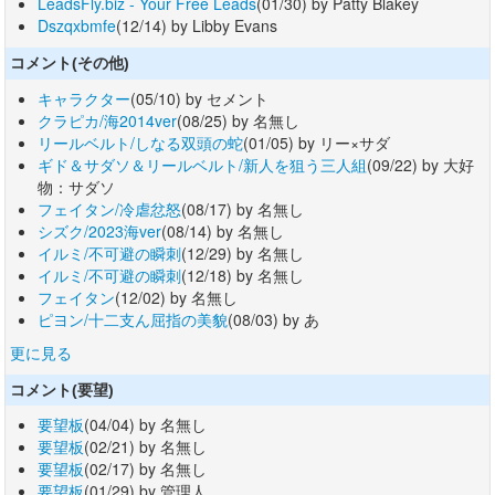
LeadsFly.biz - Your Free Leads
(01/30) by Patty Blakey
Dszqxbmfe
(12/14) by Libby Evans
コメント(その他)
キャラクター
(05/10) by セメント
クラピカ/海2014ver
(08/25) by 名無し
リールベルト/しなる双頭の蛇
(01/05) by リー×サダ
ギド＆サダソ＆リールベルト/新人を狙う三人組
(09/22) by 大好
物：サダソ
フェイタン/冷虐忿怒
(08/17) by 名無し
シズク/2023海ver
(08/14) by 名無し
イルミ/不可避の瞬刺
(12/29) by 名無し
イルミ/不可避の瞬刺
(12/18) by 名無し
フェイタン
(12/02) by 名無し
ピヨン/十二支ん屈指の美貌
(08/03) by あ
更に見る
コメント(要望)
要望板
(04/04) by 名無し
要望板
(02/21) by 名無し
要望板
(02/17) by 名無し
要望板
(01/29) by 管理人