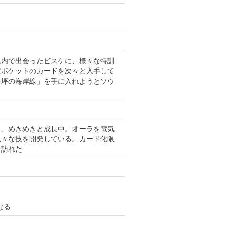
ム内で出会ったビスケに、様々な特訓
定ポケットのカードを次々と入手して
一坪の海岸線」を手に入れようとソウ
り、めきめきと成長中。オーラを電気
色々な技を開発している。カード化限
を訪れた
なる