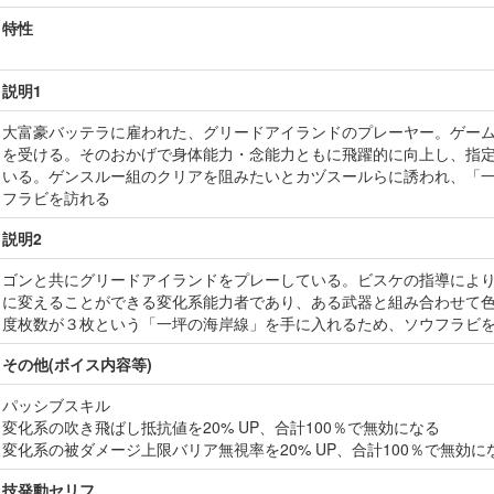
特性
説明1
大富豪バッテラに雇われた、グリードアイランドのプレーヤー。ゲー
を受ける。そのおかげで身体能力・念能力ともに飛躍的に向上し、指
いる。ゲンスルー組のクリアを阻みたいとカヅスールらに誘われ、「
フラビを訪れる
説明2
ゴンと共にグリードアイランドをプレーしている。ビスケの指導によ
に変えることができる変化系能力者であり、ある武器と組み合わせて
度枚数が３枚という「一坪の海岸線」を手に入れるため、ソウフラビ
その他(ボイス内容等)
パッシブスキル
変化系の吹き飛ばし抵抗値を20% UP、合計100％で無効になる
変化系の被ダメージ上限バリア無視率を20% UP、合計100％で無効に
技発動セリフ