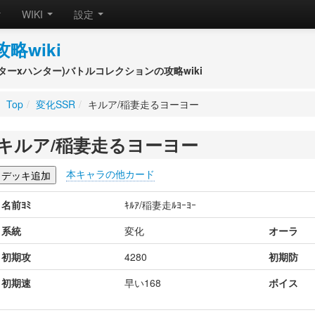
WIKI
設定
攻略wiki
(ハンターxハンター)バトルコレクションの攻略wiki
Top
/
変化SSR
/
キルア/稲妻走るヨーヨー
キルア/稲妻走るヨーヨー
本キャラの他カード
名前ﾖﾐ
ｷﾙｱ/稲妻走ﾙﾖｰﾖｰ
系統
変化
オーラ
初期攻
4280
初期防
初期速
早い168
ボイス