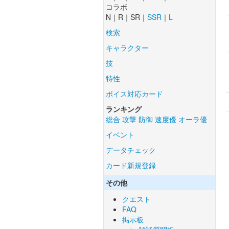
コラボ
N｜R｜SR｜
SSR
｜
L
検索
キャラクター
技
特性
ボイス対応カード
ランキング
総合
攻撃
防御
速度優
オーラ優
イベント
データチェック
カード新規登録
その他
クエスト
FAQ
掲示板