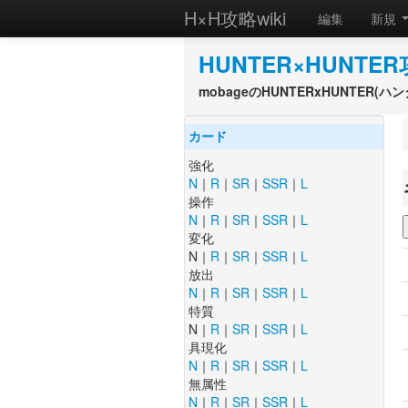
H×H攻略wiki
編集
新規
HUNTER×HUNTER
mobageのHUNTERxHUNTER
カード
強化
N
｜
R
｜
SR
｜
SSR
｜
L
操作
N
｜
R
｜
SR
｜
SSR
｜
L
変化
N｜
R
｜
SR
｜
SSR
｜
L
放出
N
｜
R
｜
SR
｜
SSR
｜
L
特質
N｜
R
｜
SR
｜
SSR
｜
L
具現化
N
｜
R
｜
SR
｜
SSR
｜
L
無属性
N
｜
R
｜
SR
｜
SSR
｜
L