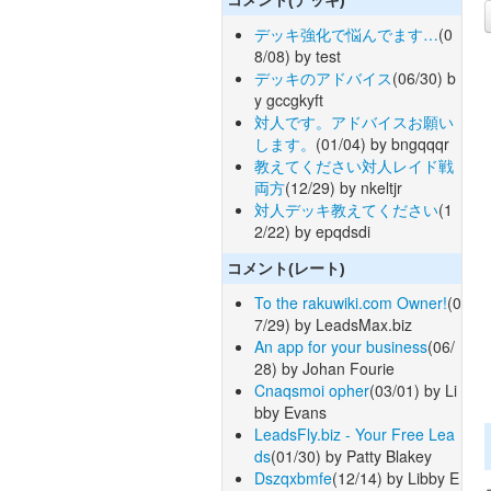
デッキ強化で悩んでます…
(0
8/08) by test
デッキのアドバイス
(06/30) b
y gccgkyft
対人です。アドバイスお願い
します。
(01/04) by bngqqqr
教えてください対人レイド戦
両方
(12/29) by nkeltjr
対人デッキ教えてください
(1
2/22) by epqdsdi
コメント(レート)
To the rakuwiki.com Owner!
(0
7/29) by LeadsMax.biz
An app for your business
(06/
28) by Johan Fourie
Cnaqsmoi opher
(03/01) by Li
bby Evans
LeadsFly.biz - Your Free Lea
ds
(01/30) by Patty Blakey
Dszqxbmfe
(12/14) by Libby E