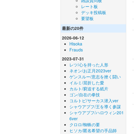
雑談質問板
レート板
デッキ投稿板
要望板
最新の20件
2026-06-12
Hisoka
Frauds
2023-07-31
レツ/心を持った人形
ネオン/お正月2023ver
ゲンスルー/意志を挫く闘い
イルミ/屈折した愛
カルト/窮追する紙片
ゴン/自在の拳技
コルトピ/サーカス潜入ver
シャウアプフ/王を導く参謀
シャウアプフ/ハロウィン201
6ver
クロロ/蜘蛛の要
ヒソカ/匿名希望の手品師