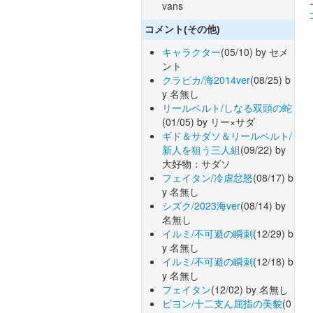
vans
コメント(その他)
キャラクター
(05/10) by セメ
ント
クラピカ/海2014ver
(08/25) b
y 名無し
リールベルト/しなる双頭の蛇
(01/05) by リー×サダ
ギド＆サダソ＆リールベルト/
新人を狙う三人組
(09/22) by
大好物：サダソ
フェイタン/冷虐忿怒
(08/17) b
y 名無し
シズク/2023海ver
(08/14) by
名無し
イルミ/不可避の瞬刺
(12/29) b
y 名無し
イルミ/不可避の瞬刺
(12/18) b
y 名無し
フェイタン
(12/02) by 名無し
ピヨン/十二支ん屈指の美貌
(0