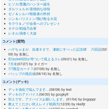
ヒソカ/悪魔のハンター誕生
ダルツォルネ/直情的な頭領
ゼノ＆シルバ/暗殺者の矜持
ジン＆パリストン/飛び散る火花
モラウ＆ノヴ/会長へのプレゼント
ネテロ/戦端乃合掌
レオル/渦巻く大波
コメント(質問)
ハゲちゃまが、自虐ネタで、凄絶にすべった記念碑 六回忌
(02/
09) by 名無し
ID:bc940f25が苛ついて吼えるスレ
(09/21) by 名無し
7月末
(07/27) by タイガー
7/7限定カード？
(07/09) by 名無し
パッシブの抵抗値
(06/16) by 名無し
コメント(デッキ)
デッキ強化で悩んでます…
(08/08) by test
デッキのアドバイス
(06/30) by gccgkyft
対人です。アドバイスお願いします。
(01/04) by bngqqqr
教えてください対人レイド戦両方
(12/29) by nkeltjr
対人デッキ教えてください
(12/22) by epqdsdi