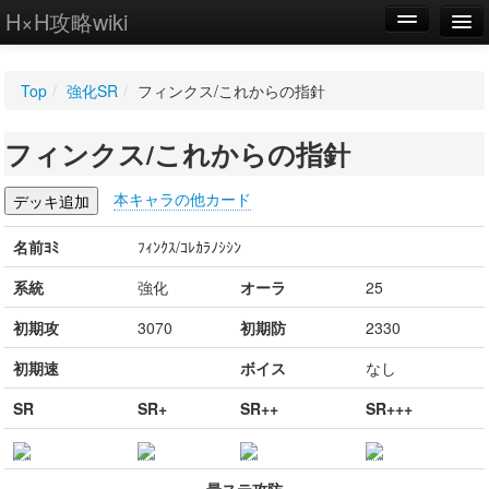
H×H攻略wiki
編集
Top
/
強化SR
/
フィンクス/これからの指針
新規
フィンクス/これからの指針
WIKI
設定
本キャラの他カード
名前ﾖﾐ
ﾌｨﾝｸｽ/ｺﾚｶﾗﾉｼｼﾝ
系統
強化
オーラ
25
初期攻
3070
初期防
2330
初期速
ボイス
なし
SR
SR+
SR++
SR+++