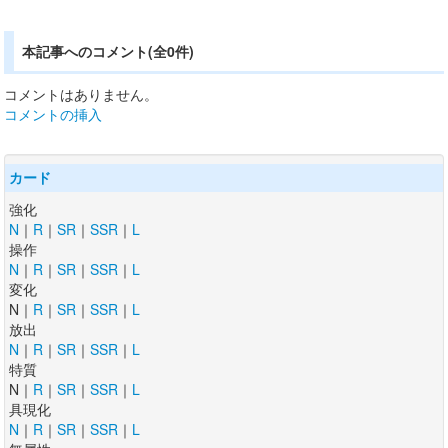
本記事へのコメント(全0件)
コメントはありません。
コメントの挿入
カード
強化
N
｜
R
｜
SR
｜
SSR
｜
L
操作
N
｜
R
｜
SR
｜
SSR
｜
L
変化
N｜
R
｜
SR
｜
SSR
｜
L
放出
N
｜
R
｜
SR
｜
SSR
｜
L
特質
N｜
R
｜
SR
｜
SSR
｜
L
具現化
N
｜
R
｜
SR
｜
SSR
｜
L