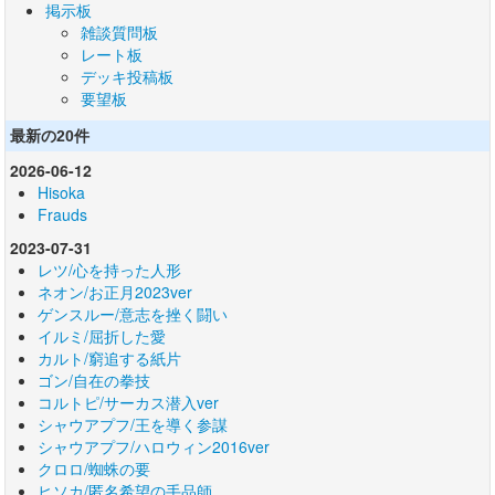
掲示板
雑談質問板
レート板
デッキ投稿板
要望板
最新の20件
2026-06-12
Hisoka
Frauds
2023-07-31
レツ/心を持った人形
ネオン/お正月2023ver
ゲンスルー/意志を挫く闘い
イルミ/屈折した愛
カルト/窮追する紙片
ゴン/自在の拳技
コルトピ/サーカス潜入ver
シャウアプフ/王を導く参謀
シャウアプフ/ハロウィン2016ver
クロロ/蜘蛛の要
ヒソカ/匿名希望の手品師