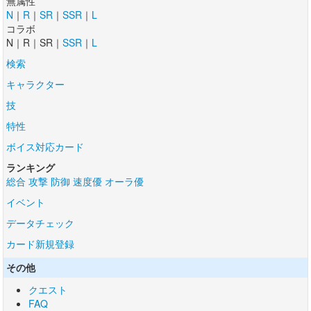
無属性
N
｜
R
｜
SR
｜
SSR
｜
L
コラボ
N｜R｜SR｜
SSR
｜
L
検索
キャラクター
技
特性
ボイス対応カード
ランキング
総合
攻撃
防御
速度優
オーラ優
イベント
データチェック
カード新規登録
その他
クエスト
FAQ