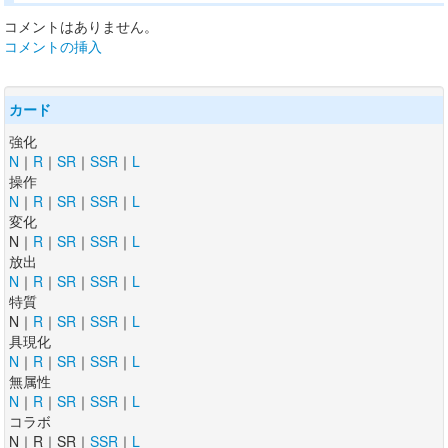
コメントはありません。
コメントの挿入
カード
強化
N
｜
R
｜
SR
｜
SSR
｜
L
操作
N
｜
R
｜
SR
｜
SSR
｜
L
変化
N｜
R
｜
SR
｜
SSR
｜
L
放出
N
｜
R
｜
SR
｜
SSR
｜
L
特質
N｜
R
｜
SR
｜
SSR
｜
L
具現化
N
｜
R
｜
SR
｜
SSR
｜
L
無属性
N
｜
R
｜
SR
｜
SSR
｜
L
コラボ
N｜R｜SR｜
SSR
｜
L