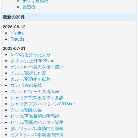
デッキ投稿板
要望板
最新の20件
2026-06-12
Hisoka
Frauds
2023-07-31
レツ/心を持った人形
ネオン/お正月2023ver
ゲンスルー/意志を挫く闘い
イルミ/屈折した愛
カルト/窮追する紙片
ゴン/自在の拳技
コルトピ/サーカス潜入ver
シャウアプフ/王を導く参謀
シャウアプフ/ハロウィン2016ver
クロロ/蜘蛛の要
ヒソカ/匿名希望の手品師
ヒソカ/悪魔のハンター誕生
ダルツォルネ/直情的な頭領
ゼノ＆シルバ/暗殺者の矜持