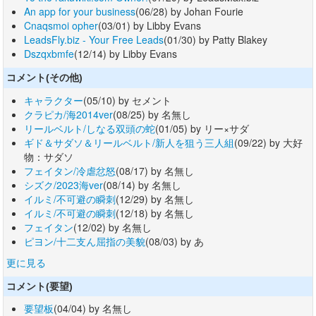
An app for your business
(06/28) by Johan Fourie
Cnaqsmoi opher
(03/01) by Libby Evans
LeadsFly.biz - Your Free Leads
(01/30) by Patty Blakey
Dszqxbmfe
(12/14) by Libby Evans
コメント(その他)
キャラクター
(05/10) by セメント
クラピカ/海2014ver
(08/25) by 名無し
リールベルト/しなる双頭の蛇
(01/05) by リー×サダ
ギド＆サダソ＆リールベルト/新人を狙う三人組
(09/22) by 大好
物：サダソ
フェイタン/冷虐忿怒
(08/17) by 名無し
シズク/2023海ver
(08/14) by 名無し
イルミ/不可避の瞬刺
(12/29) by 名無し
イルミ/不可避の瞬刺
(12/18) by 名無し
フェイタン
(12/02) by 名無し
ピヨン/十二支ん屈指の美貌
(08/03) by あ
更に見る
コメント(要望)
要望板
(04/04) by 名無し