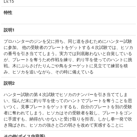
Lv.15
特性
説明1
プロハンターのジンを父に持ち、同じ道を歩むためにハンター試験
に参加。 他の受験者のプレートをゲットする４次試験では、ヒソカ
の番号を引き当ててしまう。実力では到底敵わないと自覚している
が、プレートを奪うため作戦を練り、釣り竿を使ってのハントに挑
戦。木にぶらさげたりんごや鳥をターゲットに見立てて練習を積
み、ヒソカを追いながら、その時に備えている
説明2
ハンター試験の第４次試験でヒソカのナンバーを引き当ててしま
い、悩んだ末に釣り竿を使ってのハントでプレートを奪うことを思
いつく。見事プレートをゲットするも、自分のプレートを別の受験
者に奪われてしまう。ヒソカはその受験者を殺し、プレートをゴン
に手渡すも、納得がいかないと受け取りを拒否。しかし拳一発で吹
き飛ばされ、ヒソカの強さと己の弱さを改めて実感することに
その他(ボイス内容等)