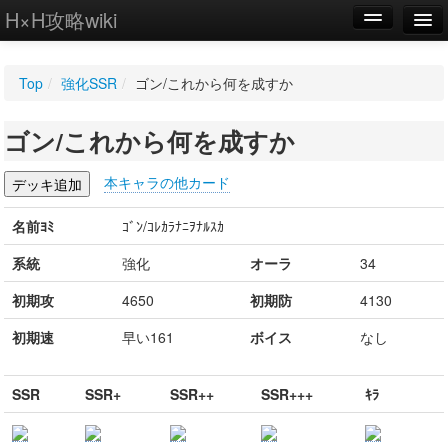
H×H攻略wiki
編集
Top
/
強化SSR
/
ゴン/これから何を成すか
新規
ゴン/これから何を成すか
WIKI
設定
本キャラの他カード
名前ﾖﾐ
ｺﾞﾝ/ｺﾚｶﾗﾅﾆｦﾅﾙｽｶ
系統
強化
オーラ
34
初期攻
4650
初期防
4130
初期速
早い161
ボイス
なし
SSR
SSR+
SSR++
SSR+++
ｷﾗ