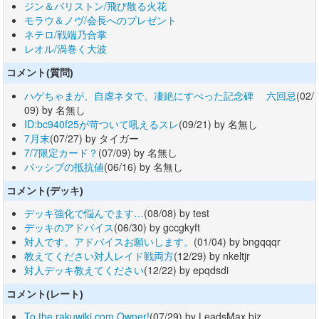
ジン＆パリストン/飛び散る火花
モラウ＆ノヴ/会長へのプレゼント
ネテロ/戦端乃合掌
レオル/渦巻く大波
コメント(質問)
ハゲちゃまが、自虐ネタで、凄絶にすべった記念碑 六回忌
(02/
09) by 名無し
ID:bc940f25が苛ついて吼えるスレ
(09/21) by 名無し
7月末
(07/27) by タイガー
7/7限定カード？
(07/09) by 名無し
パッシブの抵抗値
(06/16) by 名無し
コメント(デッキ)
デッキ強化で悩んでます…
(08/08) by test
デッキのアドバイス
(06/30) by gccgkyft
対人です。アドバイスお願いします。
(01/04) by bngqqqr
教えてください対人レイド戦両方
(12/29) by nkeltjr
対人デッキ教えてください
(12/22) by epqdsdi
コメント(レート)
To the rakuwiki.com Owner!
(07/29) by LeadsMax.biz