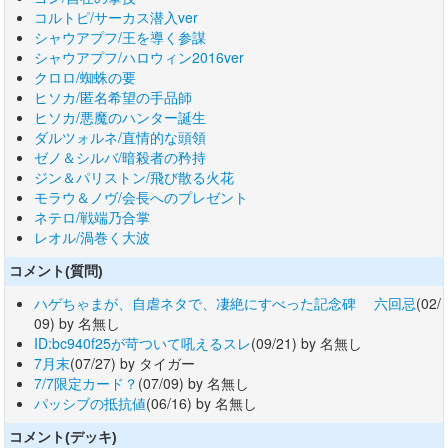
コルトピ/サーカス潜入ver
シャウアプフ/王を導く参謀
シャウアプフ/ハロウィン2016ver
クロロ/蜘蛛の要
ヒソカ/匿名希望の手品師
ヒソカ/悪魔のハンター誕生
ダルツォルネ/直情的な頭領
ゼノ＆シルバ/暗殺者の矜持
ジン＆パリストン/飛び散る火花
モラウ＆ノヴ/会長へのプレゼント
ネテロ/戦端乃合掌
レオル/渦巻く大波
コメント(質問)
ハゲちゃまが、自虐ネタで、凄絶にすべった記念碑 六回忌
(02/
09) by 名無し
ID:bc940f25が苛ついて吼えるスレ
(09/21) by 名無し
7月末
(07/27) by タイガー
7/7限定カード？
(07/09) by 名無し
パッシブの抵抗値
(06/16) by 名無し
コメント(デッキ)