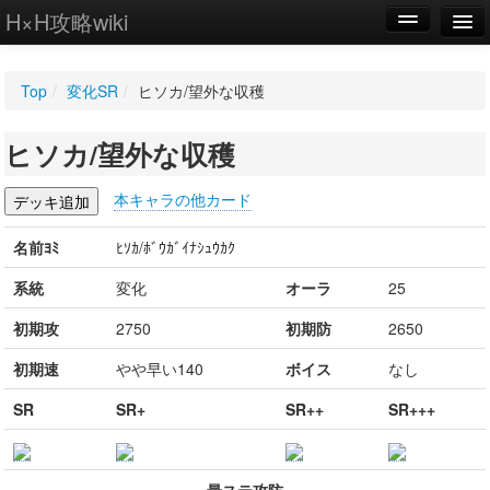
H×H攻略wiki
編集
Top
/
変化SR
/
ヒソカ/望外な収穫
新規
ヒソカ/望外な収穫
WIKI
設定
本キャラの他カード
名前ﾖﾐ
ﾋｿｶ/ﾎﾞｳｶﾞｲﾅｼｭｳｶｸ
系統
変化
オーラ
25
初期攻
2750
初期防
2650
初期速
やや早い140
ボイス
なし
SR
SR+
SR++
SR+++