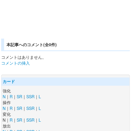
本記事へのコメント(全0件)
コメントはありません。
コメントの挿入
カード
強化
N
｜
R
｜
SR
｜
SSR
｜
L
操作
N
｜
R
｜
SR
｜
SSR
｜
L
変化
N｜
R
｜
SR
｜
SSR
｜
L
放出