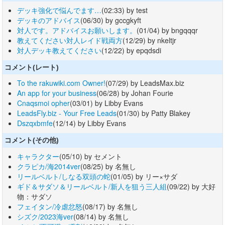
デッキ強化で悩んでます…
(02:33) by test
デッキのアドバイス
(06/30) by gccgkyft
対人です。アドバイスお願いします。
(01/04) by bngqqqr
教えてください対人レイド戦両方
(12/29) by nkeltjr
対人デッキ教えてください
(12/22) by epqdsdi
コメント(レート)
To the rakuwiki.com Owner!
(07/29) by LeadsMax.biz
An app for your business
(06/28) by Johan Fourie
Cnaqsmoi opher
(03/01) by Libby Evans
LeadsFly.biz - Your Free Leads
(01/30) by Patty Blakey
Dszqxbmfe
(12/14) by Libby Evans
コメント(その他)
キャラクター
(05/10) by セメント
クラピカ/海2014ver
(08/25) by 名無し
リールベルト/しなる双頭の蛇
(01/05) by リー×サダ
ギド＆サダソ＆リールベルト/新人を狙う三人組
(09/22) by 大好
物：サダソ
フェイタン/冷虐忿怒
(08/17) by 名無し
シズク/2023海ver
(08/14) by 名無し