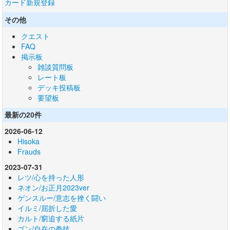
カード新規登録
その他
クエスト
FAQ
掲示板
雑談質問板
レート板
デッキ投稿板
要望板
最新の20件
2026-06-12
Hisoka
Frauds
2023-07-31
レツ/心を持った人形
ネオン/お正月2023ver
ゲンスルー/意志を挫く闘い
イルミ/屈折した愛
カルト/窮追する紙片
ゴン/自在の拳技