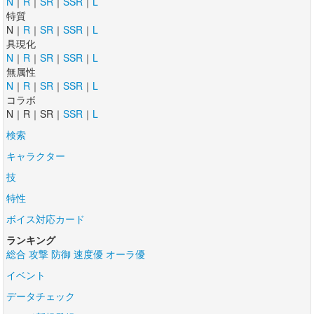
N
｜
R
｜
SR
｜
SSR
｜
L
特質
N｜
R
｜
SR
｜
SSR
｜
L
具現化
N
｜
R
｜
SR
｜
SSR
｜
L
無属性
N
｜
R
｜
SR
｜
SSR
｜
L
コラボ
N｜R｜SR｜
SSR
｜
L
検索
キャラクター
技
特性
ボイス対応カード
ランキング
総合
攻撃
防御
速度優
オーラ優
イベント
データチェック