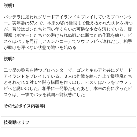
説明1
バッテラに雇われグリードアイランドをプレイしているプロハンタ
ー。実年齢は57才で、本来の姿は極限まで鍛え抜かれた肉体を持つ
が、普段はゴンたちと同い年くらいの可憐な少女を演じている。爆
弾魔（ボマー）たちとの避けられぬ戦いに勝つため作戦を練り、ビ
スケはバラを同行（アカンパニー）でソウフラビへ連れだし、相手
が助けを呼べない状態で戦いを始める
説明2
二ッ星の称号を持つプロハンターで、ゴンとキルアと共にグリード
アイランドをプレイしている。３人は作戦を練った上で爆弾魔たち
とそれぞれ１対１で闘う構図を作り出し、ビスケはバラをソウフラ
ビへと誘い出した。相手に一発撃たせたあと、本来の姿に戻ったビ
スケは、一撃でバラを戦闘不能状態にした
その他(ボイス内容等)
技発動セリフ