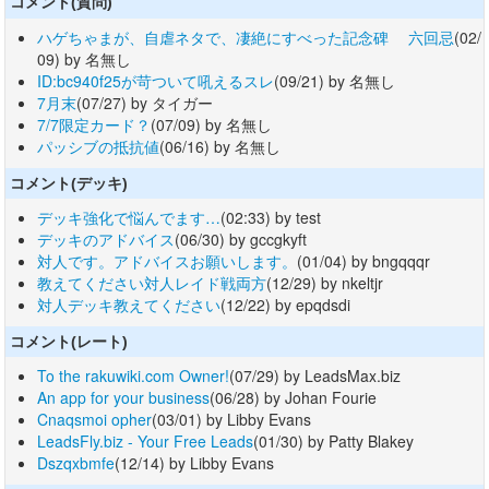
コメント(質問)
ハゲちゃまが、自虐ネタで、凄絶にすべった記念碑 六回忌
(02/
09) by 名無し
ID:bc940f25が苛ついて吼えるスレ
(09/21) by 名無し
7月末
(07/27) by タイガー
7/7限定カード？
(07/09) by 名無し
パッシブの抵抗値
(06/16) by 名無し
コメント(デッキ)
デッキ強化で悩んでます…
(02:33) by test
デッキのアドバイス
(06/30) by gccgkyft
対人です。アドバイスお願いします。
(01/04) by bngqqqr
教えてください対人レイド戦両方
(12/29) by nkeltjr
対人デッキ教えてください
(12/22) by epqdsdi
コメント(レート)
To the rakuwiki.com Owner!
(07/29) by LeadsMax.biz
An app for your business
(06/28) by Johan Fourie
Cnaqsmoi opher
(03/01) by Libby Evans
LeadsFly.biz - Your Free Leads
(01/30) by Patty Blakey
Dszqxbmfe
(12/14) by Libby Evans