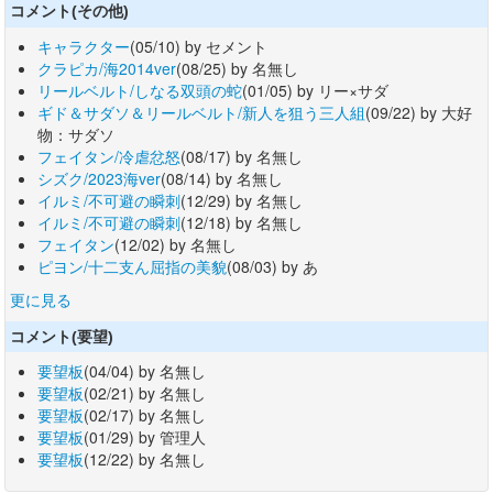
コメント(その他)
キャラクター
(05/10) by セメント
クラピカ/海2014ver
(08/25) by 名無し
リールベルト/しなる双頭の蛇
(01/05) by リー×サダ
ギド＆サダソ＆リールベルト/新人を狙う三人組
(09/22) by 大好
物：サダソ
フェイタン/冷虐忿怒
(08/17) by 名無し
シズク/2023海ver
(08/14) by 名無し
イルミ/不可避の瞬刺
(12/29) by 名無し
イルミ/不可避の瞬刺
(12/18) by 名無し
フェイタン
(12/02) by 名無し
ピヨン/十二支ん屈指の美貌
(08/03) by あ
更に見る
コメント(要望)
要望板
(04/04) by 名無し
要望板
(02/21) by 名無し
要望板
(02/17) by 名無し
要望板
(01/29) by 管理人
要望板
(12/22) by 名無し