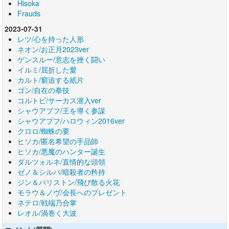
Hisoka
Frauds
2023-07-31
レツ/心を持った人形
ネオン/お正月2023ver
ゲンスルー/意志を挫く闘い
イルミ/屈折した愛
カルト/窮追する紙片
ゴン/自在の拳技
コルトピ/サーカス潜入ver
シャウアプフ/王を導く参謀
シャウアプフ/ハロウィン2016ver
クロロ/蜘蛛の要
ヒソカ/匿名希望の手品師
ヒソカ/悪魔のハンター誕生
ダルツォルネ/直情的な頭領
ゼノ＆シルバ/暗殺者の矜持
ジン＆パリストン/飛び散る火花
モラウ＆ノヴ/会長へのプレゼント
ネテロ/戦端乃合掌
レオル/渦巻く大波