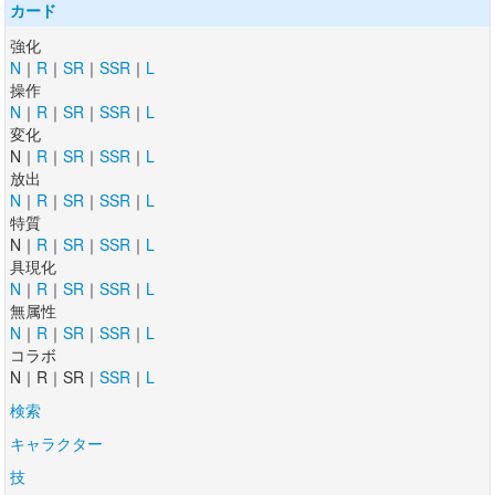
カード
強化
N
｜
R
｜
SR
｜
SSR
｜
L
操作
N
｜
R
｜
SR
｜
SSR
｜
L
変化
N｜
R
｜
SR
｜
SSR
｜
L
放出
N
｜
R
｜
SR
｜
SSR
｜
L
特質
N｜
R
｜
SR
｜
SSR
｜
L
具現化
N
｜
R
｜
SR
｜
SSR
｜
L
無属性
N
｜
R
｜
SR
｜
SSR
｜
L
コラボ
N｜R｜SR｜
SSR
｜
L
検索
キャラクター
技