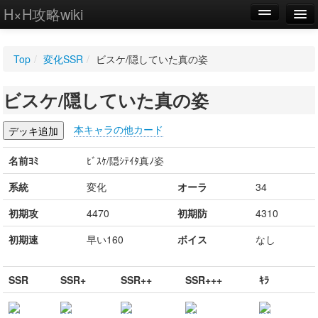
H×H攻略wiki
編集
Top
/
変化SSR
/
ビスケ/隠していた真の姿
新規
ビスケ/隠していた真の姿
WIKI
設定
本キャラの他カード
名前ﾖﾐ
ﾋﾞｽｹ/隠ｼﾃｲﾀ真ﾉ姿
系統
変化
オーラ
34
初期攻
4470
初期防
4310
初期速
早い160
ボイス
なし
SSR
SSR+
SSR++
SSR+++
ｷﾗ