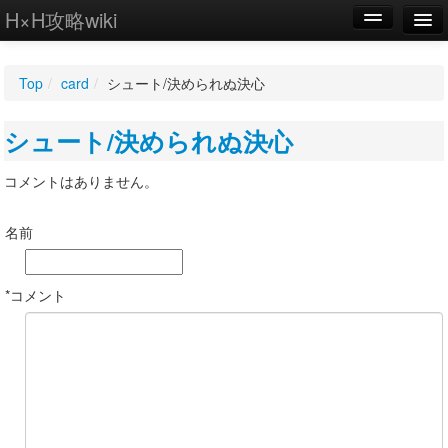
H×H攻略wiki
編集
Top
/
card
/
シュート/決められぬ決心
新規
シュート/決められぬ決心
WIKI
設定
コメントはありません。
名前
*コメント