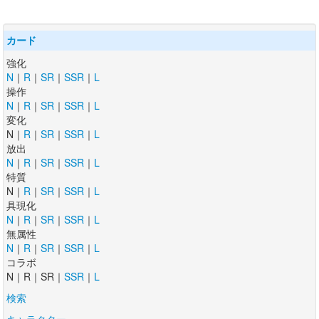
カード
強化
N
｜
R
｜
SR
｜
SSR
｜
L
操作
N
｜
R
｜
SR
｜
SSR
｜
L
変化
N｜
R
｜
SR
｜
SSR
｜
L
放出
N
｜
R
｜
SR
｜
SSR
｜
L
特質
N｜
R
｜
SR
｜
SSR
｜
L
具現化
N
｜
R
｜
SR
｜
SSR
｜
L
無属性
N
｜
R
｜
SR
｜
SSR
｜
L
コラボ
N｜R｜SR｜
SSR
｜
L
検索