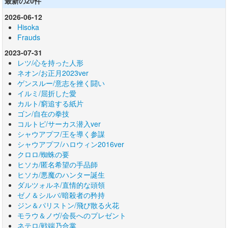
最新の20件
2026-06-12
Hisoka
Frauds
2023-07-31
レツ/心を持った人形
ネオン/お正月2023ver
ゲンスルー/意志を挫く闘い
イルミ/屈折した愛
カルト/窮追する紙片
ゴン/自在の拳技
コルトピ/サーカス潜入ver
シャウアプフ/王を導く参謀
シャウアプフ/ハロウィン2016ver
クロロ/蜘蛛の要
ヒソカ/匿名希望の手品師
ヒソカ/悪魔のハンター誕生
ダルツォルネ/直情的な頭領
ゼノ＆シルバ/暗殺者の矜持
ジン＆パリストン/飛び散る火花
モラウ＆ノヴ/会長へのプレゼント
ネテロ/戦端乃合掌