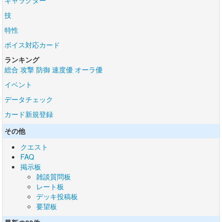
キャラクター
技
特性
ボイス対応カード
ランキング
総合
攻撃
防御
速度優
オーラ優
イベント
データチェック
カード新規登録
その他
クエスト
FAQ
掲示板
雑談質問板
レート板
デッキ投稿板
要望板