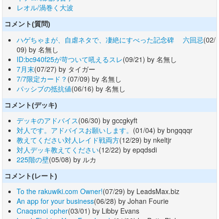
レオル/渦巻く大波
コメント(質問)
ハゲちゃまが、自虐ネタで、凄絶にすべった記念碑 六回忌
(02/
09) by 名無し
ID:bc940f25が苛ついて吼えるスレ
(09/21) by 名無し
7月末
(07/27) by タイガー
7/7限定カード？
(07/09) by 名無し
パッシブの抵抗値
(06/16) by 名無し
コメント(デッキ)
デッキのアドバイス
(06/30) by gccgkyft
対人です。アドバイスお願いします。
(01/04) by bngqqqr
教えてください対人レイド戦両方
(12/29) by nkeltjr
対人デッキ教えてください
(12/22) by epqdsdi
225階の壁
(05/08) by ルカ
コメント(レート)
To the rakuwiki.com Owner!
(07/29) by LeadsMax.biz
An app for your business
(06/28) by Johan Fourie
Cnaqsmoi opher
(03/01) by Libby Evans