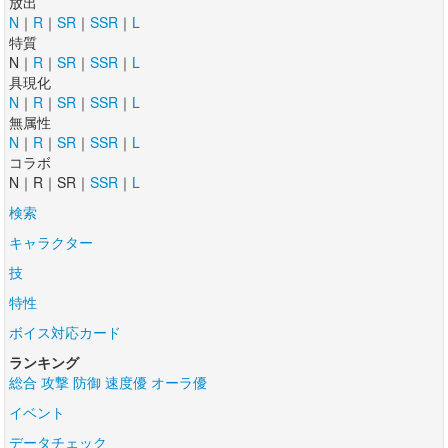
放出
N
｜
R
｜
SR
｜
SSR
｜
L
特質
N｜
R
｜
SR
｜
SSR
｜
L
具現化
N
｜
R
｜
SR
｜
SSR
｜
L
無属性
N
｜
R
｜
SR
｜
SSR
｜
L
コラボ
N｜R｜SR｜
SSR
｜
L
検索
キャラクター
技
特性
ボイス対応カード
ランキング
総合
攻撃
防御
速度優
オーラ優
イベント
データチェック