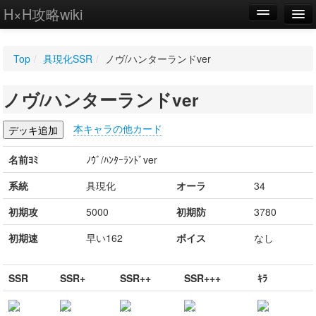
H×H攻略wiki
編集
Top
/
具現化SSR
/
ノヴ/ハンターランドver
新規
ノヴ/ハンターランドver
WIKI
設定
本キャラの他カード
名前ﾖﾐ
ﾉｳﾞ/ﾊﾝﾀｰﾗﾝﾄﾞver
系統
具現化
オーラ
34
初期攻
5000
初期防
3780
初期速
早い162
ボイス
なし
SSR
SSR+
SSR++
SSR+++
ｷﾗ