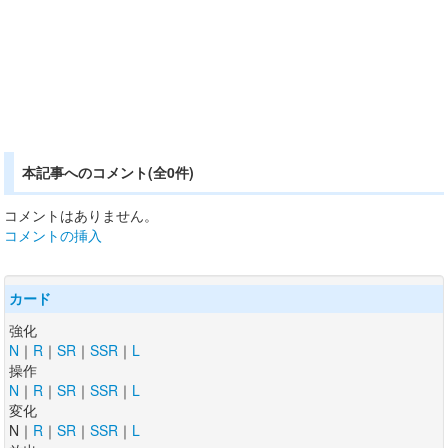
本記事へのコメント(全0件)
コメントはありません。
コメントの挿入
カード
強化
N
｜
R
｜
SR
｜
SSR
｜
L
操作
N
｜
R
｜
SR
｜
SSR
｜
L
変化
N｜
R
｜
SR
｜
SSR
｜
L