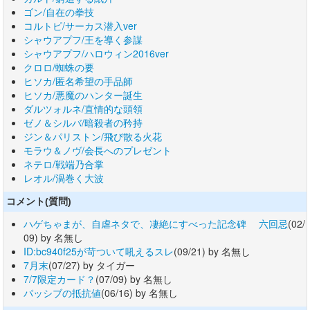
ゴン/自在の拳技
コルトピ/サーカス潜入ver
シャウアプフ/王を導く参謀
シャウアプフ/ハロウィン2016ver
クロロ/蜘蛛の要
ヒソカ/匿名希望の手品師
ヒソカ/悪魔のハンター誕生
ダルツォルネ/直情的な頭領
ゼノ＆シルバ/暗殺者の矜持
ジン＆パリストン/飛び散る火花
モラウ＆ノヴ/会長へのプレゼント
ネテロ/戦端乃合掌
レオル/渦巻く大波
コメント(質問)
ハゲちゃまが、自虐ネタで、凄絶にすべった記念碑 六回忌
(02/
09) by 名無し
ID:bc940f25が苛ついて吼えるスレ
(09/21) by 名無し
7月末
(07/27) by タイガー
7/7限定カード？
(07/09) by 名無し
パッシブの抵抗値
(06/16) by 名無し