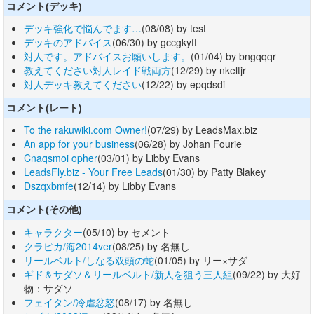
コメント(デッキ)
デッキ強化で悩んでます…
(08/08) by test
デッキのアドバイス
(06/30) by gccgkyft
対人です。アドバイスお願いします。
(01/04) by bngqqqr
教えてください対人レイド戦両方
(12/29) by nkeltjr
対人デッキ教えてください
(12/22) by epqdsdi
コメント(レート)
To the rakuwiki.com Owner!
(07/29) by LeadsMax.biz
An app for your business
(06/28) by Johan Fourie
Cnaqsmoi opher
(03/01) by Libby Evans
LeadsFly.biz - Your Free Leads
(01/30) by Patty Blakey
Dszqxbmfe
(12/14) by Libby Evans
コメント(その他)
キャラクター
(05/10) by セメント
クラピカ/海2014ver
(08/25) by 名無し
リールベルト/しなる双頭の蛇
(01/05) by リー×サダ
ギド＆サダソ＆リールベルト/新人を狙う三人組
(09/22) by 大好
物：サダソ
フェイタン/冷虐忿怒
(08/17) by 名無し