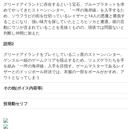
グリードアイランドに存在するという宝石、ブループラネットを求
めてやってきたストーンハンター。「一坪の海岸線」を入手するた
め、ソウフラビの街を仕切っているレイザーと14人の悪魔と勝負す
ることになり、強い味方を探していたところヒソカと遭遇。彼の言
動にウソが含まれていることを見抜くものの、現状では問題ないと
判断し仲間に加えた
説明2
グリードアイランドをプレイしている二ッ星のストーンハンター。
ゲンスルー組のゲームクリアを阻止するため、ツェズゲラたちを手
を組み「一坪の海岸線」入手を目指す。ゲームマスターであるレイ
ザーとのドッジボール対決では、衣服の一部をボールがかすめ、ア
ウトとなってしまう
その他(ボイス内容等)
技発動セリフ