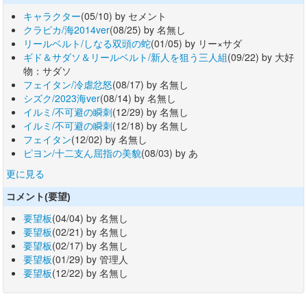
キャラクター
(05/10) by セメント
クラピカ/海2014ver
(08/25) by 名無し
リールベルト/しなる双頭の蛇
(01/05) by リー×サダ
ギド＆サダソ＆リールベルト/新人を狙う三人組
(09/22) by 大好
物：サダソ
フェイタン/冷虐忿怒
(08/17) by 名無し
シズク/2023海ver
(08/14) by 名無し
イルミ/不可避の瞬刺
(12/29) by 名無し
イルミ/不可避の瞬刺
(12/18) by 名無し
フェイタン
(12/02) by 名無し
ピヨン/十二支ん屈指の美貌
(08/03) by あ
更に見る
コメント(要望)
要望板
(04/04) by 名無し
要望板
(02/21) by 名無し
要望板
(02/17) by 名無し
要望板
(01/29) by 管理人
要望板
(12/22) by 名無し