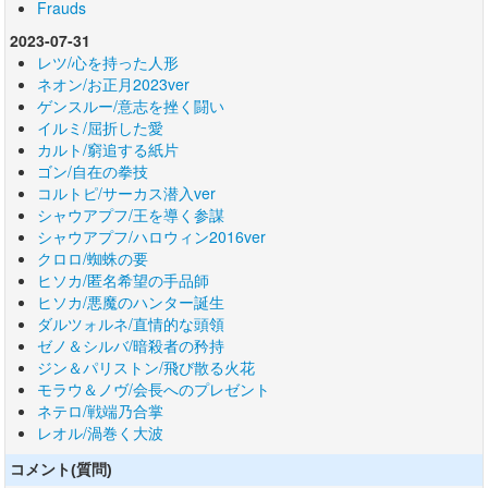
Frauds
2023-07-31
レツ/心を持った人形
ネオン/お正月2023ver
ゲンスルー/意志を挫く闘い
イルミ/屈折した愛
カルト/窮追する紙片
ゴン/自在の拳技
コルトピ/サーカス潜入ver
シャウアプフ/王を導く参謀
シャウアプフ/ハロウィン2016ver
クロロ/蜘蛛の要
ヒソカ/匿名希望の手品師
ヒソカ/悪魔のハンター誕生
ダルツォルネ/直情的な頭領
ゼノ＆シルバ/暗殺者の矜持
ジン＆パリストン/飛び散る火花
モラウ＆ノヴ/会長へのプレゼント
ネテロ/戦端乃合掌
レオル/渦巻く大波
コメント(質問)