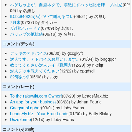
ハゲちゃまが、自虐ネタで、凄絶にすべった記念碑 六回忌
(02/
09) by 名無し
ID:bc940f25が苛ついて吼えるスレ
(09/21) by 名無し
7月末
(07/27) by タイガー
7/7限定カード？
(07/09) by 名無し
パッシブの抵抗値
(06/16) by 名無し
コメント(デッキ)
デッキのアドバイス
(06/30) by gccgkyft
対人です。アドバイスお願いします。
(01/04) by bngqqqr
教えてください対人レイド戦両方
(12/29) by nkeltjr
対人デッキ教えてください
(12/22) by epqdsdi
225階の壁
(05/08) by ルカ
コメント(レート)
To the rakuwiki.com Owner!
(07/29) by LeadsMax.biz
An app for your business
(06/28) by Johan Fourie
Cnaqsmoi opher
(03/01) by Libby Evans
LeadsFly.biz - Your Free Leads
(01/30) by Patty Blakey
Dszqxbmfe
(12/14) by Libby Evans
コメント(その他)