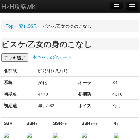
H×H攻略wiki
編集
Top
/
変化SSR
/
ビスケ/乙女の身のこなし
新規
ビスケ/乙女の身のこなし
WIKI
設定
本キャラの他カード
名前ﾖﾐ
ﾋﾞｽｹ/ｵﾄﾒﾉﾐﾉｺﾅｼ
系統
変化
オーラ
34
初期攻
4470
初期防
4310
初期速
早い162
ボイス
なし
SSR
SSR+
SSR++
SSR+++
ｷﾗ