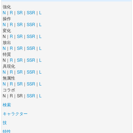
強化
N
｜
R
｜
SR
｜
SSR
｜
L
操作
N
｜
R
｜
SR
｜
SSR
｜
L
変化
N｜
R
｜
SR
｜
SSR
｜
L
放出
N
｜
R
｜
SR
｜
SSR
｜
L
特質
N｜
R
｜
SR
｜
SSR
｜
L
具現化
N
｜
R
｜
SR
｜
SSR
｜
L
無属性
N
｜
R
｜
SR
｜
SSR
｜
L
コラボ
N｜R｜SR｜
SSR
｜
L
検索
キャラクター
技
特性