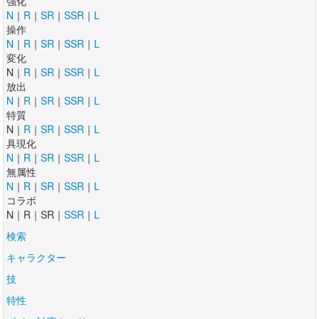
強化
N
｜
R
｜
SR
｜
SSR
｜
L
操作
N
｜
R
｜
SR
｜
SSR
｜
L
変化
N｜
R
｜
SR
｜
SSR
｜
L
放出
N
｜
R
｜
SR
｜
SSR
｜
L
特質
N｜
R
｜
SR
｜
SSR
｜
L
具現化
N
｜
R
｜
SR
｜
SSR
｜
L
無属性
N
｜
R
｜
SR
｜
SSR
｜
L
コラボ
N｜R｜SR｜
SSR
｜
L
検索
キャラクター
技
特性