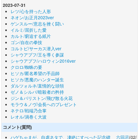
2023-07-31
レツ/心を持った人形
ネオン/お正月2023ver
ゲンスルー/意志を挫く闘い
イルミ/屈折した愛
カルト/窮追する紙片
ゴン/自在の拳技
コルトピ/サーカス潜入ver
シャウアプフ/王を導く参謀
シャウアプフ/ハロウィン2016ver
クロロ/蜘蛛の要
ヒソカ/匿名希望の手品師
ヒソカ/悪魔のハンター誕生
ダルツォルネ/直情的な頭領
ゼノ＆シルバ/暗殺者の矜持
ジン＆パリストン/飛び散る火花
モラウ＆ノヴ/会長へのプレゼント
ネテロ/戦端乃合掌
レオル/渦巻く大波
コメント(質問)
ハゲちゃまが、自虐ネタで、凄絶にすべった記念碑 六回忌
(02/