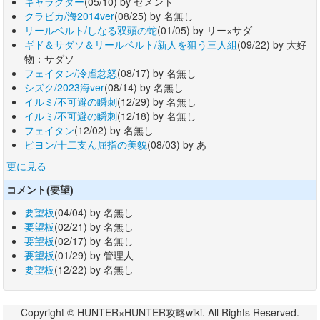
キャラクター
(05/10) by セメント
クラピカ/海2014ver
(08/25) by 名無し
リールベルト/しなる双頭の蛇
(01/05) by リー×サダ
ギド＆サダソ＆リールベルト/新人を狙う三人組
(09/22) by 大好
物：サダソ
フェイタン/冷虐忿怒
(08/17) by 名無し
シズク/2023海ver
(08/14) by 名無し
イルミ/不可避の瞬刺
(12/29) by 名無し
イルミ/不可避の瞬刺
(12/18) by 名無し
フェイタン
(12/02) by 名無し
ピヨン/十二支ん屈指の美貌
(08/03) by あ
更に見る
コメント(要望)
要望板
(04/04) by 名無し
要望板
(02/21) by 名無し
要望板
(02/17) by 名無し
要望板
(01/29) by 管理人
要望板
(12/22) by 名無し
Copyright © HUNTER×HUNTER攻略wiki. All Rights Reserved.