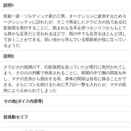
説明1
暗殺一家・ゾルディック家の三男。オークションに参加するためヨ
ークシンシティに訪れたが、そこで再会したクラピカの仇である幻
影旅団を尾行することに。類まれなる耳を持つセンリツからもとて
も静かな足音だと言われるほどで、雨の中でも足音をほとんど消し
て歩くことができる。幼い頃から学んでいる暗殺術が役に立ってい
るようだ
説明2
クラピカの指揮の下、幻影旅団を追っていたが尾行に気付かれてし
まう。クロロの判断で拘束されることに。暗闇の中で腕の関節を外
し、マチの念糸から脱出する等、身体の関節は自在に操ることがで
きる。さらにゴンを助けるために手刀の一撃を入れたが、マチの筋
肉により止められてしまった
その他(ボイス内容等)
技発動セリフ