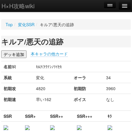
H×H攻略wiki
編集
Top
/
変化SSR
/
キルア/悪天の追跡
新規
キルア/悪天の追跡
WIKI
設定
本キャラの他カード
名前ﾖﾐ
ｷﾙｱ/ｱｸﾃﾝﾉﾂｲｾｷ
系統
変化
オーラ
34
初期攻
4820
初期防
3960
初期速
早い162
ボイス
なし
SSR
SSR+
SSR++
SSR+++
ｷﾗ