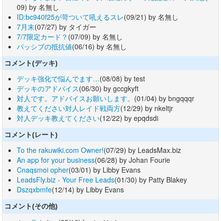
09) by 名無し
ID:bc940f25が苛ついて吼えるスレ
(09/21) by 名無し
7月末
(07/27) by タイガー
7/7限定カード？
(07/09) by 名無し
パッシブの抵抗値
(06/16) by 名無し
コメント(デッキ)
デッキ強化で悩んでます…
(08/08) by test
デッキのアドバイス
(06/30) by gccgkyft
対人です。アドバイスお願いします。
(01/04) by bngqqqr
教えてください対人レイド戦両方
(12/29) by nkeltjr
対人デッキ教えてください
(12/22) by epqdsdi
コメント(レート)
To the rakuwiki.com Owner!
(07/29) by LeadsMax.biz
An app for your business
(06/28) by Johan Fourie
Cnaqsmoi opher
(03/01) by Libby Evans
LeadsFly.biz - Your Free Leads
(01/30) by Patty Blakey
Dszqxbmfe
(12/14) by Libby Evans
コメント(その他)