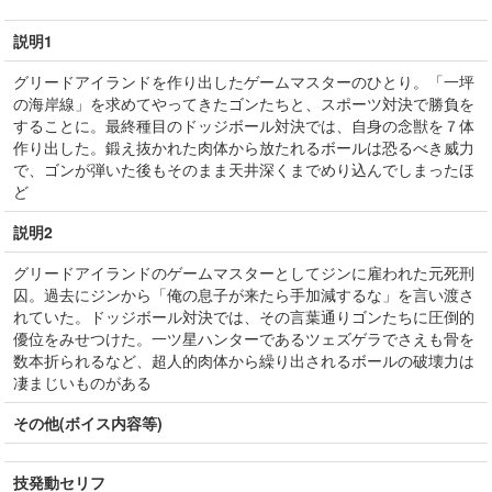
説明1
グリードアイランドを作り出したゲームマスターのひとり。「一坪
の海岸線」を求めてやってきたゴンたちと、スポーツ対決で勝負を
することに。最終種目のドッジボール対決では、自身の念獣を７体
作り出した。鍛え抜かれた肉体から放たれるボールは恐るべき威力
で、ゴンが弾いた後もそのまま天井深くまでめり込んでしまったほ
ど
説明2
グリードアイランドのゲームマスターとしてジンに雇われた元死刑
囚。過去にジンから「俺の息子が来たら手加減するな」を言い渡さ
れていた。ドッジボール対決では、その言葉通りゴンたちに圧倒的
優位をみせつけた。一ツ星ハンターであるツェズゲラでさえも骨を
数本折られるなど、超人的肉体から繰り出されるボールの破壊力は
凄まじいものがある
その他(ボイス内容等)
技発動セリフ