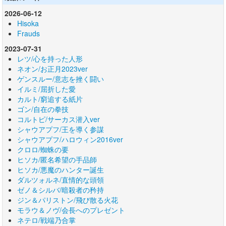
2026-06-12
Hisoka
Frauds
2023-07-31
レツ/心を持った人形
ネオン/お正月2023ver
ゲンスルー/意志を挫く闘い
イルミ/屈折した愛
カルト/窮追する紙片
ゴン/自在の拳技
コルトピ/サーカス潜入ver
シャウアプフ/王を導く参謀
シャウアプフ/ハロウィン2016ver
クロロ/蜘蛛の要
ヒソカ/匿名希望の手品師
ヒソカ/悪魔のハンター誕生
ダルツォルネ/直情的な頭領
ゼノ＆シルバ/暗殺者の矜持
ジン＆パリストン/飛び散る火花
モラウ＆ノヴ/会長へのプレゼント
ネテロ/戦端乃合掌