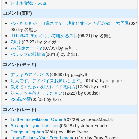
レオル/渦巻く大波
コメント(質問)
ハゲちゃまが、自虐ネタで、凄絶にすべった記念碑 六回忌
(02/
09) by 名無し
ID:bc940f25が苛ついて吼えるスレ
(09/21) by 名無し
7月末
(07/27) by タイガー
7/7限定カード？
(07/09) by 名無し
パッシブの抵抗値
(06/16) by 名無し
コメント(デッキ)
デッキのアドバイス
(06/30) by gccgkyft
対人です。アドバイスお願いします。
(01/04) by bngqqqr
教えてください対人レイド戦両方
(12/29) by nkeltjr
対人デッキ教えてください
(12/22) by epqdsdi
225階の壁
(05/08) by ルカ
コメント(レート)
To the rakuwiki.com Owner!
(07/29) by LeadsMax.biz
An app for your business
(06/28) by Johan Fourie
Cnaqsmoi opher
(03/01) by Libby Evans
LeadsFly.biz - Your Free Leads
(01/30) by Patty Blakey