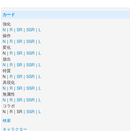
カード
強化
N
｜
R
｜
SR
｜
SSR
｜
L
操作
N
｜
R
｜
SR
｜
SSR
｜
L
変化
N｜
R
｜
SR
｜
SSR
｜
L
放出
N
｜
R
｜
SR
｜
SSR
｜
L
特質
N｜
R
｜
SR
｜
SSR
｜
L
具現化
N
｜
R
｜
SR
｜
SSR
｜
L
無属性
N
｜
R
｜
SR
｜
SSR
｜
L
コラボ
N｜R｜SR｜
SSR
｜
L
検索
キャラクター