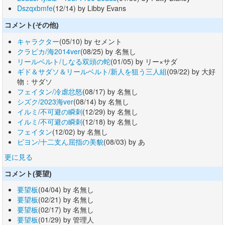
Dszqxbmfe
(12/14) by Libby Evans
コメント(その他)
キャラクター
(05/10) by セメント
クラピカ/海2014ver
(08/25) by 名無し
リールベルト/しなる双頭の蛇
(01/05) by リー×サダ
ギド＆サダソ＆リールベルト/新人を狙う三人組
(09/22) by 大好
物：サダソ
フェイタン/冷虐忿怒
(08/17) by 名無し
シズク/2023海ver
(08/14) by 名無し
イルミ/不可避の瞬刺
(12/29) by 名無し
イルミ/不可避の瞬刺
(12/18) by 名無し
フェイタン
(12/02) by 名無し
ピヨン/十二支ん屈指の美貌
(08/03) by あ
更に見る
コメント(要望)
要望板
(04/04) by 名無し
要望板
(02/21) by 名無し
要望板
(02/17) by 名無し
要望板
(01/29) by 管理人