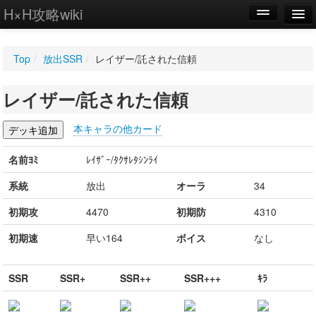
H×H攻略wiki
編集
Top
/
放出SSR
/
レイザー/託された信頼
新規
レイザー/託された信頼
WIKI
設定
本キャラの他カード
名前ﾖﾐ
ﾚｲｻﾞｰ/ﾀｸｻﾚﾀｼﾝﾗｲ
系統
放出
オーラ
34
初期攻
4470
初期防
4310
初期速
早い164
ボイス
なし
SSR
SSR+
SSR++
SSR+++
ｷﾗ