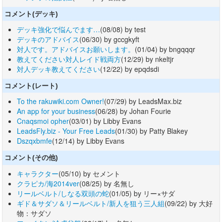
コメント(デッキ)
デッキ強化で悩んでます…
(08/08) by test
デッキのアドバイス
(06/30) by gccgkyft
対人です。アドバイスお願いします。
(01/04) by bngqqqr
教えてください対人レイド戦両方
(12/29) by nkeltjr
対人デッキ教えてください
(12/22) by epqdsdi
コメント(レート)
To the rakuwiki.com Owner!
(07/29) by LeadsMax.biz
An app for your business
(06/28) by Johan Fourie
Cnaqsmoi opher
(03/01) by Libby Evans
LeadsFly.biz - Your Free Leads
(01/30) by Patty Blakey
Dszqxbmfe
(12/14) by Libby Evans
コメント(その他)
キャラクター
(05/10) by セメント
クラピカ/海2014ver
(08/25) by 名無し
リールベルト/しなる双頭の蛇
(01/05) by リー×サダ
ギド＆サダソ＆リールベルト/新人を狙う三人組
(09/22) by 大好
物：サダソ