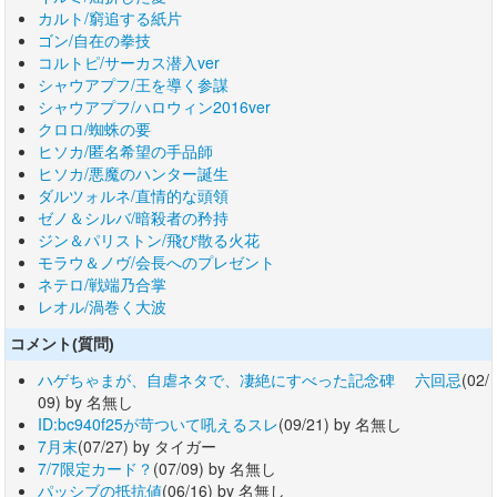
カルト/窮追する紙片
ゴン/自在の拳技
コルトピ/サーカス潜入ver
シャウアプフ/王を導く参謀
シャウアプフ/ハロウィン2016ver
クロロ/蜘蛛の要
ヒソカ/匿名希望の手品師
ヒソカ/悪魔のハンター誕生
ダルツォルネ/直情的な頭領
ゼノ＆シルバ/暗殺者の矜持
ジン＆パリストン/飛び散る火花
モラウ＆ノヴ/会長へのプレゼント
ネテロ/戦端乃合掌
レオル/渦巻く大波
コメント(質問)
ハゲちゃまが、自虐ネタで、凄絶にすべった記念碑 六回忌
(02/
09) by 名無し
ID:bc940f25が苛ついて吼えるスレ
(09/21) by 名無し
7月末
(07/27) by タイガー
7/7限定カード？
(07/09) by 名無し
パッシブの抵抗値
(06/16) by 名無し