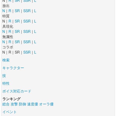
N｜
R
｜
SR
｜
SSR
｜
L
放出
N
｜
R
｜
SR
｜
SSR
｜
L
特質
N｜
R
｜
SR
｜
SSR
｜
L
具現化
N
｜
R
｜
SR
｜
SSR
｜
L
無属性
N
｜
R
｜
SR
｜
SSR
｜
L
コラボ
N｜R｜SR｜
SSR
｜
L
検索
キャラクター
技
特性
ボイス対応カード
ランキング
総合
攻撃
防御
速度優
オーラ優
イベント