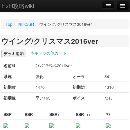
H×H攻略wiki
編集
Top
/
強化SSR
/
ウイング/クリスマス2016ver
新規
ウイング/クリスマス2016ver
WIKI
設定
本キャラの他カード
名前ﾖﾐ
ｳｲﾝｸﾞ/ｸﾘｽﾏｽ2016ver
系統
強化
オーラ
34
初期攻
4470
初期防
4310
初期速
早い163
ボイス
なし
SSR
SSR+
SSR++
SSR+++
ｷﾗ