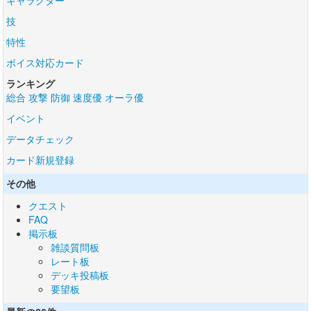
キャラクター
技
特性
ボイス対応カード
ランキング
総合
攻撃
防御
速度優
オーラ優
イベント
データチェック
カード新規登録
その他
クエスト
FAQ
掲示板
雑談質問板
レート板
デッキ投稿板
要望板