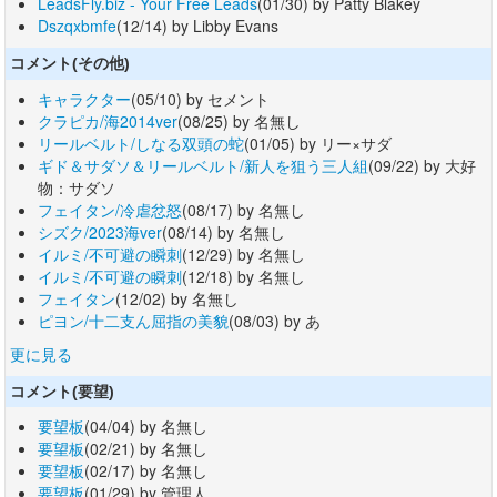
LeadsFly.biz - Your Free Leads
(01/30) by Patty Blakey
Dszqxbmfe
(12/14) by Libby Evans
コメント(その他)
キャラクター
(05/10) by セメント
クラピカ/海2014ver
(08/25) by 名無し
リールベルト/しなる双頭の蛇
(01/05) by リー×サダ
ギド＆サダソ＆リールベルト/新人を狙う三人組
(09/22) by 大好
物：サダソ
フェイタン/冷虐忿怒
(08/17) by 名無し
シズク/2023海ver
(08/14) by 名無し
イルミ/不可避の瞬刺
(12/29) by 名無し
イルミ/不可避の瞬刺
(12/18) by 名無し
フェイタン
(12/02) by 名無し
ピヨン/十二支ん屈指の美貌
(08/03) by あ
更に見る
コメント(要望)
要望板
(04/04) by 名無し
要望板
(02/21) by 名無し
要望板
(02/17) by 名無し
要望板
(01/29) by 管理人