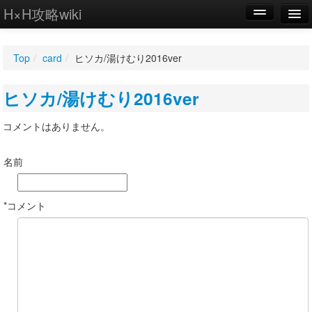
H×H攻略wiki
編集
Top
/
card
/
ヒソカ/湯けむり2016ver
新規
ヒソカ/湯けむり2016ver
WIKI
設定
コメントはありません。
名前
*コメント