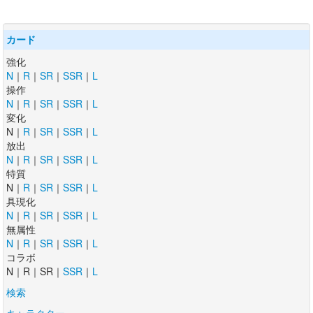
カード
強化
N
｜
R
｜
SR
｜
SSR
｜
L
操作
N
｜
R
｜
SR
｜
SSR
｜
L
変化
N｜
R
｜
SR
｜
SSR
｜
L
放出
N
｜
R
｜
SR
｜
SSR
｜
L
特質
N｜
R
｜
SR
｜
SSR
｜
L
具現化
N
｜
R
｜
SR
｜
SSR
｜
L
無属性
N
｜
R
｜
SR
｜
SSR
｜
L
コラボ
N｜R｜SR｜
SSR
｜
L
検索