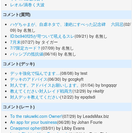
レオル/渦巻く大波
コメント(質問)
ハゲちゃまが、自虐ネタで、凄絶にすべった記念碑 六回忌
(02/
09) by 名無し
ID:bc940f25が苛ついて吼えるスレ
(09/21) by 名無し
7月末
(07/27) by タイガー
7/7限定カード？
(07/09) by 名無し
パッシブの抵抗値
(06/16) by 名無し
コメント(デッキ)
デッキ強化で悩んでます…
(08/08) by test
デッキのアドバイス
(06/30) by gccgkyft
対人です。アドバイスお願いします。
(01/04) by bngqqqr
教えてください対人レイド戦両方
(12/29) by nkeltjr
対人デッキ教えてください
(12/22) by epqdsdi
コメント(レート)
To the rakuwiki.com Owner!
(07/29) by LeadsMax.biz
An app for your business
(06/28) by Johan Fourie
Cnaqsmoi opher
(03/01) by Libby Evans