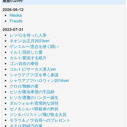
最新の20件
2026-06-12
Hisoka
Frauds
2023-07-31
レツ/心を持った人形
ネオン/お正月2023ver
ゲンスルー/意志を挫く闘い
イルミ/屈折した愛
カルト/窮追する紙片
ゴン/自在の拳技
コルトピ/サーカス潜入ver
シャウアプフ/王を導く参謀
シャウアプフ/ハロウィン2016ver
クロロ/蜘蛛の要
ヒソカ/匿名希望の手品師
ヒソカ/悪魔のハンター誕生
ダルツォルネ/直情的な頭領
ゼノ＆シルバ/暗殺者の矜持
ジン＆パリストン/飛び散る火花
モラウ＆ノヴ/会長へのプレゼント
ネテロ/戦端乃合掌