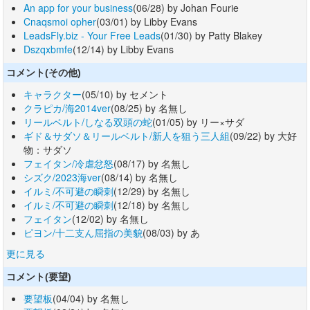
An app for your business
(06/28) by Johan Fourie
Cnaqsmoi opher
(03/01) by Libby Evans
LeadsFly.biz - Your Free Leads
(01/30) by Patty Blakey
Dszqxbmfe
(12/14) by Libby Evans
コメント(その他)
キャラクター
(05/10) by セメント
クラピカ/海2014ver
(08/25) by 名無し
リールベルト/しなる双頭の蛇
(01/05) by リー×サダ
ギド＆サダソ＆リールベルト/新人を狙う三人組
(09/22) by 大好
物：サダソ
フェイタン/冷虐忿怒
(08/17) by 名無し
シズク/2023海ver
(08/14) by 名無し
イルミ/不可避の瞬刺
(12/29) by 名無し
イルミ/不可避の瞬刺
(12/18) by 名無し
フェイタン
(12/02) by 名無し
ピヨン/十二支ん屈指の美貌
(08/03) by あ
更に見る
コメント(要望)
要望板
(04/04) by 名無し