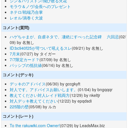
ジン＆パリストン/飛び散る火花
モラウ＆ノヴ/会長へのプレゼント
ネテロ/戦端乃合掌
レオル/渦巻く大波
コメント(質問)
ハゲちゃまが、自虐ネタで、凄絶にすべった記念碑 六回忌
(02/
09) by 名無し
ID:bc940f25が苛ついて吼えるスレ
(09/21) by 名無し
7月末
(07/27) by タイガー
7/7限定カード？
(07/09) by 名無し
パッシブの抵抗値
(06/16) by 名無し
コメント(デッキ)
デッキのアドバイス
(06/30) by gccgkyft
対人です。アドバイスお願いします。
(01/04) by bngqqqr
教えてください対人レイド戦両方
(12/29) by nkeltjr
対人デッキ教えてください
(12/22) by epqdsdi
225階の壁
(05/08) by ルカ
コメント(レート)
To the rakuwiki.com Owner!
(07/29) by LeadsMax.biz