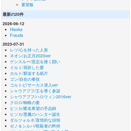
要望板
最新の20件
2026-06-12
Hisoka
Frauds
2023-07-31
レツ/心を持った人形
ネオン/お正月2023ver
ゲンスルー/意志を挫く闘い
イルミ/屈折した愛
カルト/窮追する紙片
ゴン/自在の拳技
コルトピ/サーカス潜入ver
シャウアプフ/王を導く参謀
シャウアプフ/ハロウィン2016ver
クロロ/蜘蛛の要
ヒソカ/匿名希望の手品師
ヒソカ/悪魔のハンター誕生
ダルツォルネ/直情的な頭領
ゼノ＆シルバ/暗殺者の矜持