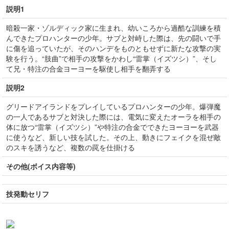
説明1
暗殺一家・ゾルディック家に生まれ、幼いころから過酷な訓練を積
んできたプロハンターの少年。サブと対峙した際は、先の闘いで手
に傷を追っていたが、そのハンデをものともせずに新たな攻撃の実
験を行う。“肢曲”で相手の攻撃をかわし“雷掌（イズツシ）”、そし
て兄・特注の合金ヨーヨーを駆使し相手を翻弄する
説明2
グリードアイランドをプレイしているプロハンターの少年。爆弾魔
の一人であるサブと対決した際には、電気に変えたオーラを相手の
体に放つ“雷掌（イズツシ）”や特注の合金でできたヨーヨーを武器
に使うなど、新しい技を試した。その上、動きにフェイクを混ぜ敵
のスキを誘うなど、複数の罠を仕掛ける
その他(ボイス内容等)
技発動セリフ