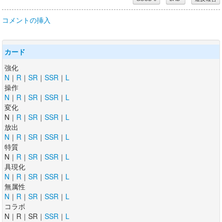
コメントの挿入
カード
強化
N
｜
R
｜
SR
｜
SSR
｜
L
操作
N
｜
R
｜
SR
｜
SSR
｜
L
変化
N｜
R
｜
SR
｜
SSR
｜
L
放出
N
｜
R
｜
SR
｜
SSR
｜
L
特質
N｜
R
｜
SR
｜
SSR
｜
L
具現化
N
｜
R
｜
SR
｜
SSR
｜
L
無属性
N
｜
R
｜
SR
｜
SSR
｜
L
コラボ
N｜R｜SR｜
SSR
｜
L