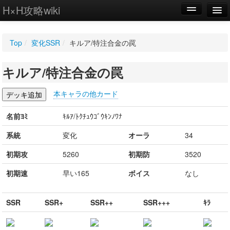
H×H攻略wiki
編集
Top
/
変化SSR
/
キルア/特注合金の罠
新規
キルア/特注合金の罠
WIKI
設定
本キャラの他カード
名前ﾖﾐ
ｷﾙｱ/ﾄｸﾁｭｳｺﾞｳｷﾝﾉﾜﾅ
系統
変化
オーラ
34
初期攻
5260
初期防
3520
初期速
早い165
ボイス
なし
SSR
SSR+
SSR++
SSR+++
ｷﾗ