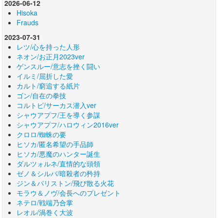
2026-06-12
Hisoka
Frauds
2023-07-31
レツ/心を持った人形
ネオン/お正月2023ver
ゲンスルー/意志を挫く闘い
イルミ/屈折した愛
カルト/窮追する紙片
ゴン/自在の拳技
コルトピ/サーカス潜入ver
シャウアプフ/王を導く参謀
シャウアプフ/ハロウィン2016ver
クロロ/蜘蛛の要
ヒソカ/匿名希望の手品師
ヒソカ/悪魔のハンター誕生
ダルツォルネ/直情的な頭領
ゼノ＆シルバ/暗殺者の矜持
ジン＆パリストン/飛び散る火花
モラウ＆ノヴ/会長へのプレゼント
ネテロ/戦端乃合掌
レオル/渦巻く大波