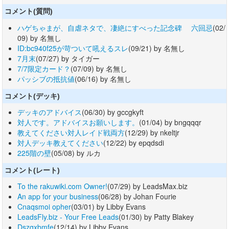
コメント(質問)
ハゲちゃまが、自虐ネタで、凄絶にすべった記念碑 六回忌
(02/
09) by 名無し
ID:bc940f25が苛ついて吼えるスレ
(09/21) by 名無し
7月末
(07/27) by タイガー
7/7限定カード？
(07/09) by 名無し
パッシブの抵抗値
(06/16) by 名無し
コメント(デッキ)
デッキのアドバイス
(06/30) by gccgkyft
対人です。アドバイスお願いします。
(01/04) by bngqqqr
教えてください対人レイド戦両方
(12/29) by nkeltjr
対人デッキ教えてください
(12/22) by epqdsdi
225階の壁
(05/08) by ルカ
コメント(レート)
To the rakuwiki.com Owner!
(07/29) by LeadsMax.biz
An app for your business
(06/28) by Johan Fourie
Cnaqsmoi opher
(03/01) by Libby Evans
LeadsFly.biz - Your Free Leads
(01/30) by Patty Blakey
Dszqxbmfe
(12/14) by Libby Evans