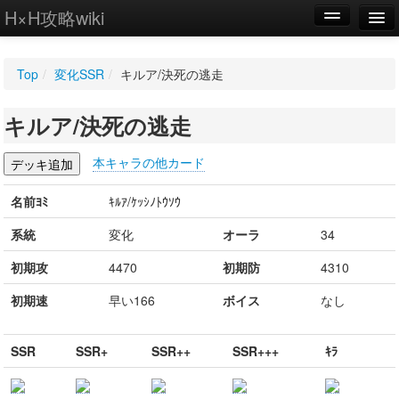
H×H攻略wiki
編集
Top
/
変化SSR
/
キルア/決死の逃走
新規
キルア/決死の逃走
WIKI
設定
本キャラの他カード
名前ﾖﾐ
ｷﾙｱ/ｹｯｼﾉﾄｳｿｳ
系統
変化
オーラ
34
初期攻
4470
初期防
4310
初期速
早い166
ボイス
なし
SSR
SSR+
SSR++
SSR+++
ｷﾗ