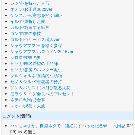
レツ/心を持った人形
ネオン/お正月2023ver
ゲンスルー/意志を挫く闘い
イルミ/屈折した愛
カルト/窮追する紙片
ゴン/自在の拳技
コルトピ/サーカス潜入ver
シャウアプフ/王を導く参謀
シャウアプフ/ハロウィン2016ver
クロロ/蜘蛛の要
ヒソカ/匿名希望の手品師
ヒソカ/悪魔のハンター誕生
ダルツォルネ/直情的な頭領
ゼノ＆シルバ/暗殺者の矜持
ジン＆パリストン/飛び散る火花
モラウ＆ノヴ/会長へのプレゼント
ネテロ/戦端乃合掌
レオル/渦巻く大波
コメント(質問)
ハゲちゃまが、自虐ネタで、凄絶にすべった記念碑 六回忌
(02/
09) by 名無し