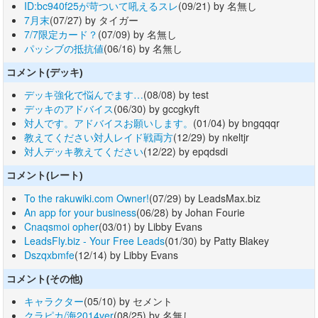
ID:bc940f25が苛ついて吼えるスレ
(09/21) by 名無し
7月末
(07/27) by タイガー
7/7限定カード？
(07/09) by 名無し
パッシブの抵抗値
(06/16) by 名無し
コメント(デッキ)
デッキ強化で悩んでます…
(08/08) by test
デッキのアドバイス
(06/30) by gccgkyft
対人です。アドバイスお願いします。
(01/04) by bngqqqr
教えてください対人レイド戦両方
(12/29) by nkeltjr
対人デッキ教えてください
(12/22) by epqdsdi
コメント(レート)
To the rakuwiki.com Owner!
(07/29) by LeadsMax.biz
An app for your business
(06/28) by Johan Fourie
Cnaqsmoi opher
(03/01) by Libby Evans
LeadsFly.biz - Your Free Leads
(01/30) by Patty Blakey
Dszqxbmfe
(12/14) by Libby Evans
コメント(その他)
キャラクター
(05/10) by セメント
クラピカ/海2014ver
(08/25) by 名無し