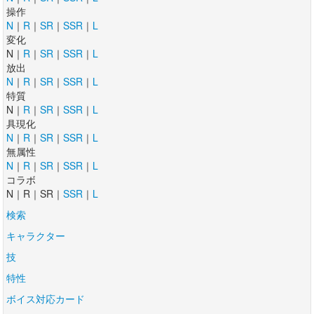
操作
N
｜
R
｜
SR
｜
SSR
｜
L
変化
N｜
R
｜
SR
｜
SSR
｜
L
放出
N
｜
R
｜
SR
｜
SSR
｜
L
特質
N｜
R
｜
SR
｜
SSR
｜
L
具現化
N
｜
R
｜
SR
｜
SSR
｜
L
無属性
N
｜
R
｜
SR
｜
SSR
｜
L
コラボ
N｜R｜SR｜
SSR
｜
L
検索
キャラクター
技
特性
ボイス対応カード