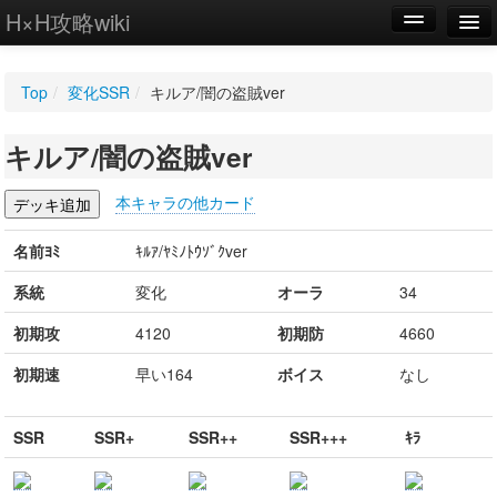
H×H攻略wiki
編集
Top
/
変化SSR
/
キルア/闇の盗賊ver
新規
キルア/闇の盗賊ver
WIKI
設定
本キャラの他カード
名前ﾖﾐ
ｷﾙｱ/ﾔﾐﾉﾄｳｿﾞｸver
系統
変化
オーラ
34
初期攻
4120
初期防
4660
初期速
早い164
ボイス
なし
SSR
SSR+
SSR++
SSR+++
ｷﾗ