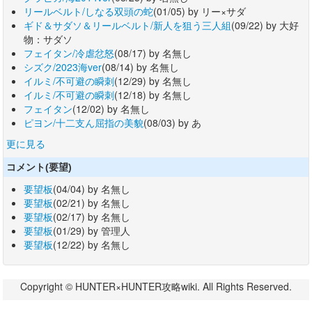
リールベルト/しなる双頭の蛇
(01/05) by リー×サダ
ギド＆サダソ＆リールベルト/新人を狙う三人組
(09/22) by 大好
物：サダソ
フェイタン/冷虐忿怒
(08/17) by 名無し
シズク/2023海ver
(08/14) by 名無し
イルミ/不可避の瞬刺
(12/29) by 名無し
イルミ/不可避の瞬刺
(12/18) by 名無し
フェイタン
(12/02) by 名無し
ピヨン/十二支ん屈指の美貌
(08/03) by あ
更に見る
コメント(要望)
要望板
(04/04) by 名無し
要望板
(02/21) by 名無し
要望板
(02/17) by 名無し
要望板
(01/29) by 管理人
要望板
(12/22) by 名無し
Copyright © HUNTER×HUNTER攻略wiki. All Rights Reserved.